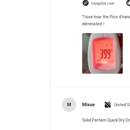
trustpilot.com
"I love how the Pico 4 han
eliminated！
M
Mixue
United 
Solid Pattern Quick Dry