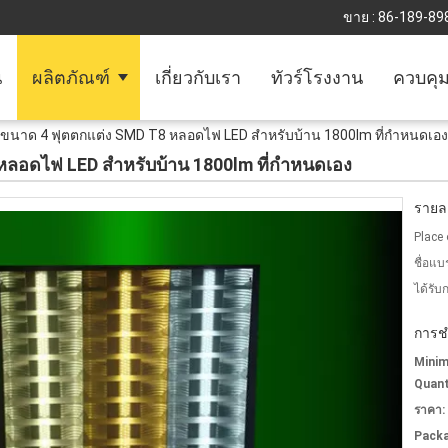
ขาย :
86-189-89
น
ผลิตภัณฑ์
เกี่ยวกับเรา
ทัวร์โรงงาน
ควบคุ
ขนาด 4 ฟุตตกแต่ง SMD T8 หลอดไฟ LED สำหรับบ้าน 1800lm ที่กำหนดเอง
หลอดไฟ LED สำหรับบ้าน 1800lm ที่กำหนดเอง
รายละ
Place 
ชื่อแบ
ได้รับ
การช
Mini
Quant
ราคา:
Packa