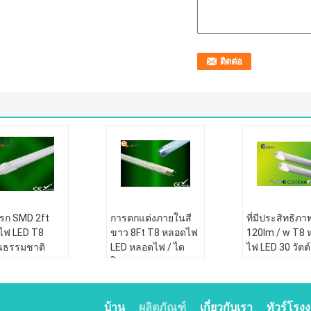
รก SMD 2ft
การตกแต่งภายในสี
ที่มีประสิทธิภา
ไฟ LED T8
ขาว 8Ft T8 หลอดไฟ
120lm / w T8
ยนธรรมชาติ
LED หลอดไฟ / ได
ไฟ LED 30 วัตต์
ทธิภาพสูง AC
โอดเปล่งสำหรับ
SMD3014 สำหร
 สีขาว
Office AC 90V -
เปอร์มาร์เก็ต
260V
บ้าน
ผลิตภัณฑ์
เกี่ยวกับเรา
ทัวร์โรง