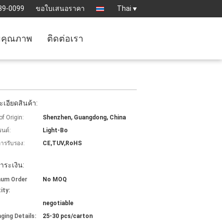
89-0099
ขอใบเสนอราคา
Thai
มคุณภาพ
ติดต่อเรา
เอียดสินค้า:
of Origin:
Shenzhen, Guangdong, China
รนด์:
Light-Bo
การรับรอง:
CE,TUV,RoHS
ำระเงิน:
mum Order
No MOQ
ity:
negotiable
ging Details:
25-30 pcs/carton