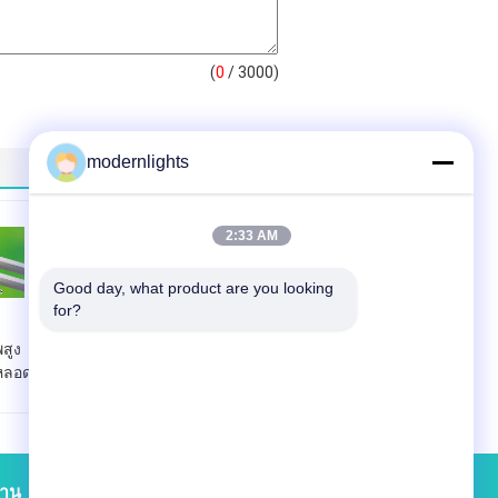
(
0
/ 3000)
modernlights
2:33 AM
Good day, what product are you looking 
for?
พสูง
มีความยืดหยุ่นหลอด
 หลอด
ไฟ LED 8W T5
ประหยัดพลังงานกับ
ับซู
CE มาตรฐาน RoHS
300mm / 600mm
งาน
รายชื่อผู้ติดต่อ
แผนผังเว็บไซต์