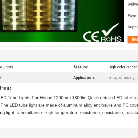
Deliv
Paym
Supply
ติด
e Lights
feature:
High color render
y
Application:
office, shopping 
นำแสง
D Tube Lights For House 1200mm 1800lm Quick details LED tube light 
 The LED tube light are made of aluminum alloy enclosure and PC cove
ng light transmittance. High temperature resistence, sesistance, resista