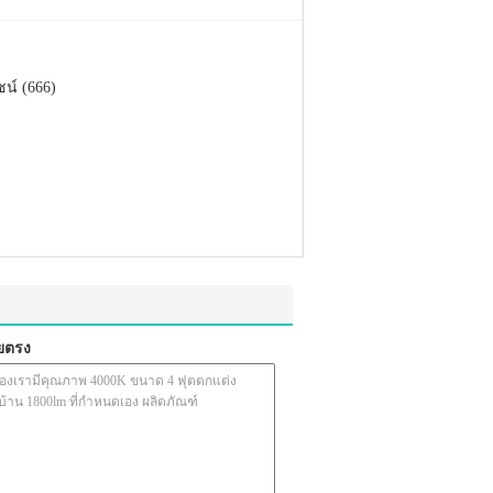
น์ (666)
ยตรง