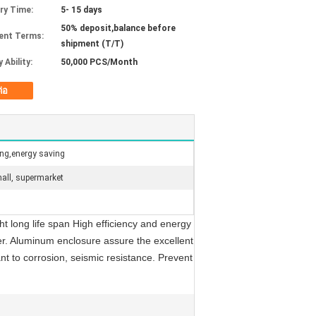
ery Time:
5- 15 days
50% deposit,balance before
ent Terms:
shipment (T/T)
 Ability:
50,000 PCS/Month
ต่อ
ing,energy saving
mall, supermarket
long life span High efficiency and energy
r. Aluminum enclosure assure the excellent
nt to corrosion, seismic resistance. Prevent