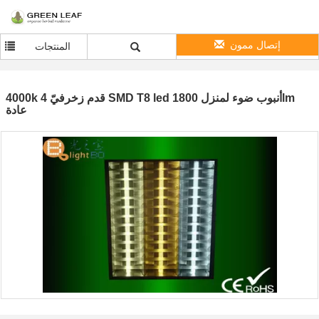
إتصال ممون
المنتجات
4000k 4 قدم زخرفيّ SMD T8 led أنبوب ضوء لمنزل 1800lm
عادة