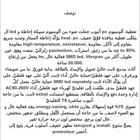
وصف:
ال led أنبوب جعلت ضوء من ألومنيوم سبيكة إحاطة و pc تغطية. ألومنيوم
يؤكّد إحاطة الممتاز وتبديد سريع heat. pc يتلقّى تغطية منافذة قوّيّ خفيف.
مقاومة high-temperature, sesistance, مقاوم إلى تآكل, مقاومة
زلزاليّ. منعت وهج, عين paotection, ما من زئبق, استردّت up to 95%.
يجعل من إرتفاع Im, فعالية عال SMD led, lifespan طويل, أكثر من
50.000 ساعة.
أثاث مدمج ثابت حاليّ تحويل والإمداد بالطاقة. بداية فوريّ, ما من ضوضاء
ويرفرف, على جهد فلطيّ/حماية حاليّ, أداء ثابت. آليّ على جهد فلطيّ, على
حماية حاليّ. يعمل كلّ SMD led seprately أن يؤكّد الأداء ثابت.
AC90-260V جهد فلطيّ مدى. طبّقت إلى تقليديّ كهرباء جهد فلطيّ, أداء
ثابت, ما من حاجة extral إدارة وحدة دفع والإمداد بالطاقة, يستطيع استبدلت
التقليديّ T8 أنبوب مباشرة.
ينقذ فعالية عال و energy-saving, ulrta نصوع, 70% قوة إستهلاك يقارن
مع الضوء لاصف, ما من حاجة أن يستعمل الثّقل ومطلق, تدهور منخفض.
عال لون يرجع, منخفض لون درجة حرارة تغير.
مظهر خفيف, أسلوب فريد, يتيح إلى tansport و install. يصحّ منتوج
protecteur أخضر.