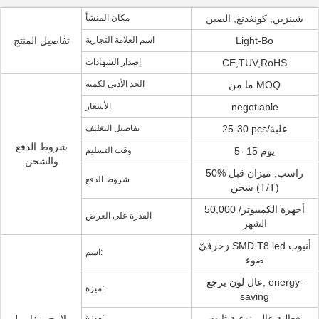
شينزين, كونغدنغ, الصين
مكان المنشأ
Light-Bo
اسم العلامة التجارية
تفاصيل المنتج
CE,TUV,RoHS
إصدار الشهادات
ما من MOQ
الحد الأدنى لكمية
negotiable
الأسعار
25-30 pcs/علبة
تفاصيل التغليف
شروط الدفع
5- 15 يوم
وقت التسليم
والشحن
50% راسب, ميزان قبل
شروط الدفع
شحن (T/T)
50,000 أجهزة الكمبيوتر/
القدرة على العرض
الشهر
زخرفيّ SMD T8 led أنبوب
اسم:
ضوء
عال لون يرجع, energy-
ميزة:
saving
فعالية عال, نوعية ثابت
ميزة: