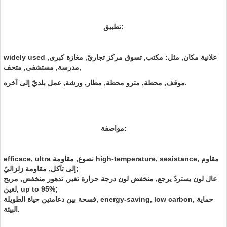
تطبيق:
widely used علانية مكان, مثل: مكتب, تسوق مركز تجاريّ, مغازة كبرى,
مدرسة, مستشفى, متحف,
موقف, محطة, مترو محطة, مطار, ورشة, عمل بلديّ إلى آخره.
مواصفة:
efficace, ultra نصوع, مقاومة high-temperature, sesistance, مقاوم
إلى تآكل, مقاومة زلزاليّ;
عال لون يستردّ يرجع, منخفض لون درجة حرارة تغير, تدهور منخفض, مريح
لعين, up to 95%;
فسحة بين دعامتين حياة الطويلة, energy-saving, low carbon, حماية
البيئة.