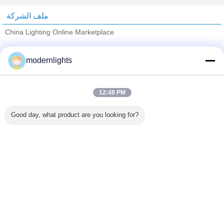
ملف الشركة
China Lighting Online Marketplace
ﺎﻠﺘﺤﻘﻗ ﺎﻠﻣﻭﺭﺩﻮﻧ
modernlights
Trust Seal
Verified Suplier
12:48 PM
منزل
Good day, what product are you looking for?
جميع المنتجات
حول نا
اتصل بنا
طلب اقتباس
غير اللغة