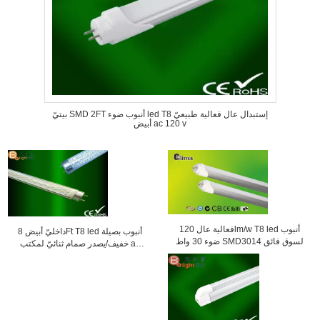
بيتيّ SMD 2FT أنبوب ضوء led T8 إستبدال عال فعالية طبيعيّ
أبيض ac 120 v
فعالية عال 120lm/w T8 led أنبوب
داخليّ أبيض 8Ft T8 led أنبوب بصيلة
ضوء 30 واط SMD3014 لسوق فائق
خفيف/يصدر صمام ثنائيّ لمكتب ac
90V - 260V