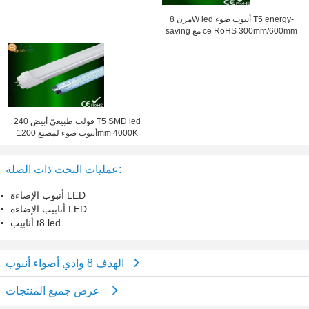
مرن 8W led أنبوب ضوء T5 energy-
saving مع ce RoHS 300mm/600mm
240 فولت طبيعيّ أبيض T5 SMD led
أنبوب ضوء لمصنع 1200mm 4000K
عمليات البحث ذات الصلة:
أنبوب الإضاءة LED
أنابيب الإضاءة LED
أنابيب t8 led
الهدف 8 وادي أضواء أنبوب
عرض جميع المنتجات