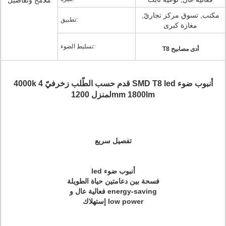
ملامح وتفاصيل
مكتب, تسوق مركز تجاريّ,
تطبيق:
مغازة كبرى
تسليط الضوء:
T8 أدى مصابيح
4000k 4 قدم حسب الطّلب زخرفيّ SMD T8 led أنبوب ضوء
لمنزل 1200mm 1800lm
تفصيل سريع
led أنبوب ضوء
فسحة بين دعامتين حياة الطويلة
فعالية عال و energy-saving
إستهلاك low power