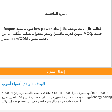
ميزة التنافسية:
lifespan طويل, تبديد low power, فعالية عال, ثابت نوعية, عال إمداد
تموين قدرة, تنافسيّ وسعر معقول, تسليم متأهّب, ما من MOQ, خدمة
ممتاز, oem/ODM خدمة مقبول.
إتصال ممون
الهدف 8 وادي أضواء أنبوب
4000k 4 قدم حسب الطّلب زخرفيّ SMD T8 led أنبوب ضوء لمنزل 1200mm 1800lm
تفصيل سريع led أنبوب ضوء فسحة بين دعامتين حياة الطويلة فعالية عال و energy-saving
إستهلاك low power وصف: ال led أنبوب جعلت ضوء من ألومنيوم ...