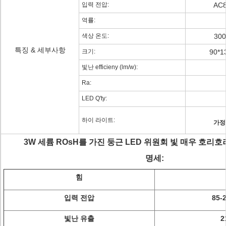
입력 전압:
AC8
역률:
색상 온도:
300
특징 & 세부사항
크기:
90*1
빛난 efficieny (lm/w):
Ra:
LED Q'ty:
하이 라이트:
가정
3W 세륨 ROsH를 가진 둥근 LED 위원회 빛 매우 호리호
명세:
힘
입력 전압
85-
빛난 유출
2