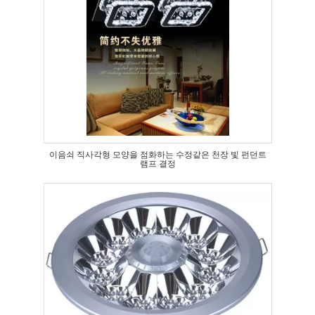
이음쇠 직사각형 모양을 점화하는 수정같은 천장 빛 펀던트
램프 결정