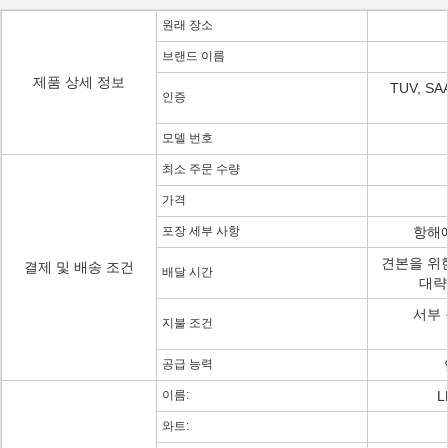
원래 장소
브랜드 이름
제품 상세 정보
TUV, SAA
인증
모델 번호
최소 주문 수량
가격
포장 세부 사항
항해
견본을 위한
결제 및 배송 조건
배달 시간
대략
서부 동
지불 조건
공급 능력
이름:
L
와트: