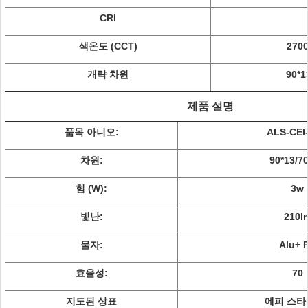
CRI
색온도 (CCT)
270
개략 차원
90*
제품 설명
품목 아니오:
ALS-CEI-
차원:
90*13/
힘 (W):
3w
빛난:
210l
물자:
Alu+ 
효율성:
70
지도된 상표
에피 스타 