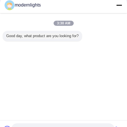
modernlights
Trust Seal
Verified Suplier
3:30 AM
홈
Good day, what product are you looking for?
모든 제품
사이트맵
연락처
견적 요청
언어를 바꾸십시오
가득 차있는 위치
Copyright © 2015 - 2026 China Lighting Online Marketplace.
All rights reserved.