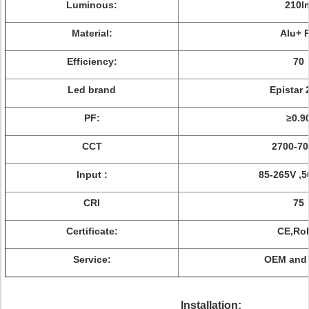
Luminous:
210l
Material:
Alu+ 
Efficiency:
70
Led brand
Epistar 
PF:
≥0.9
CCT
2700-70
Input :
85-265V ,5
CRI
75
Certificate:
CE,Ro
Service:
OEM and
Installation: