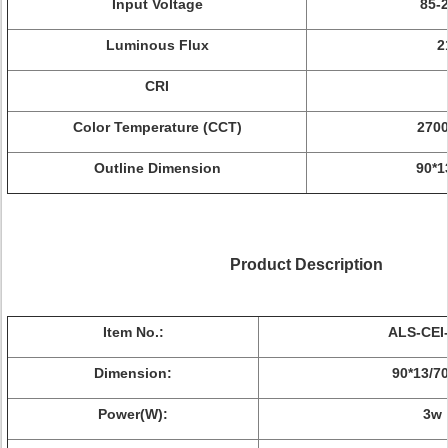
Input Voltage
85-
Luminous Flux
2
CRI
Color Temperature (CCT)
270
Outline Dimension
90*
Product Description
Item No.:
ALS-CEI-
Dimension:
90*13/
Power(W):
3w