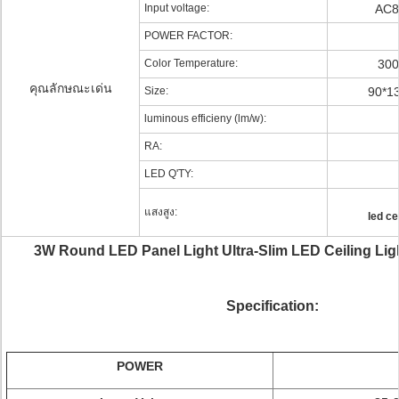
Input voltage:
AC8
POWER FACTOR:
Color Temperature:
300
คุณลักษณะเด่น
Size:
90*1
luminous efficieny (lm/w):
RA:
LED Q'TY:
แสงสูง:
led ce
3W Round LED Panel Light Ultra-Slim LED Ceiling Li
Specification:
POWER