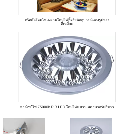
คริสตัลโคมไฟเพดานโคมไฟจี้คริสตัลอุปกรณ์แสงรูปทรง
สี่เหลี่ยม
พาณิชย์ไฟ 75000h PIR LED โคมไฟแขวนเพดานวอร์มสีขาว