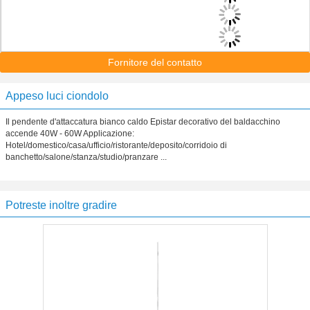
Fornitore del contatto
Appeso luci ciondolo
Il pendente d'attaccatura bianco caldo Epistar decorativo del baldacchino
accende 40W - 60W Applicazione:
Hotel/domestico/casa/ufficio/ristorante/deposito/corridoio di
banchetto/salone/stanza/studio/pranzare ...
Potreste inoltre gradire