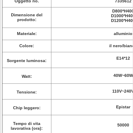
Oggetto no.
7335612
D800*H40
Dimensione del
D1000*H40
prodotto:
D1200*H40
Materiale:
alluminio
Colore:
il nero/bia
E14*12
Sorgente luminosa:
40W~60W
Watt:
110V~240
Tensione:
Epistar
Chip leggero:
Tempo di vita
50000
lavorativa (ora):