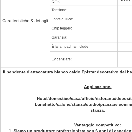
(cm):
Tensione:
Fonte di luce:
Caratteristiche & dettagli
Chip leggero:
Garanzia:
È la lampadina include:
Evidenziare:
Il pendente d'attaccatura bianco caldo Epistar decorativo del
Applicazione:
Hotel/domestico/casa/ufficio/ristorante/deposit
banchetto/salone/stanza/studio/pranzare commerc
stanza.
Vantaggio competitivo:
1. Siamo un produttore professionista con 6 anni di esperien