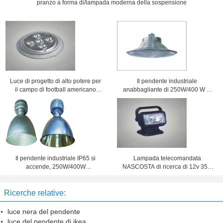
pranzo a forma di/lampada moderna della sospensione
Luce di progetto di alto potere per
Il pendente industriale
il campo di football americano
anabbagliante di 250W/400 W si
all'aperto, 3w/5w 175lm/105lm
accende, lampada del soffitto
HPS/di MH
Il pendente industriale IP65 si
Lampada telecomandata
accende, 250W/400W
NASCOSTA di ricerca di 12v 35w
21000lm/36000 lumi MH/alta
100m per la ferrovia/industria
plafoniera di HPS
siderurgica
Ricerche relative:
luce nera del pendente
luce del pendente di ikea