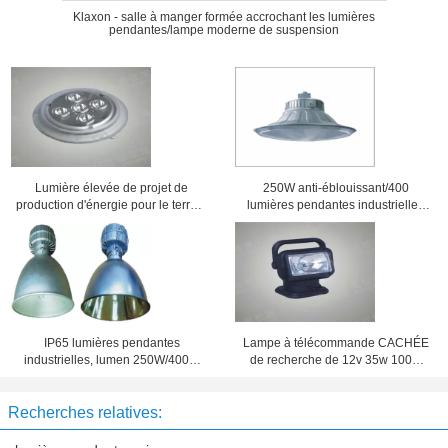
Klaxon - salle à manger formée accrochant les lumières
pendantes/lampe moderne de suspension
Lumière élevée de projet de
250W anti-éblouissant/400
production d'énergie pour le terrain
lumières pendantes industrielles
de football extérieur, 3w/5w
de W, lampe de plafond de
175lm/105lm
MH/HPS
IP65 lumières pendantes
Lampe à télécommande CACHÉE
industrielles, lumen 250W/400W
de recherche de 12v 35w 100m
21000lm/36000 MH/haute lampe
pour le chemin de fer/industrie
dôme de HPS
sidérurgique
Recherches relatives: