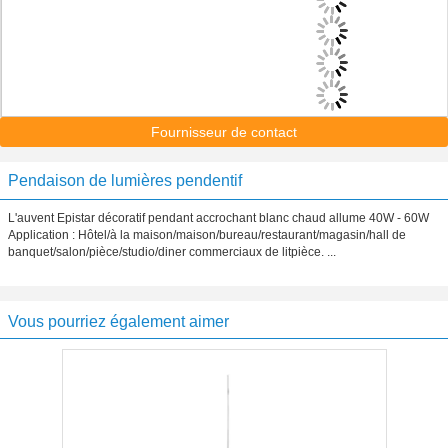
Fournisseur de contact
Pendaison de lumières pendentif
L'auvent Epistar décoratif pendant accrochant blanc chaud allume 40W - 60W
Application : Hôtel/à la maison/maison/bureau/restaurant/magasin/hall de
banquet/salon/pièce/studio/diner commerciaux de litpièce. ...
Vous pourriez également aimer