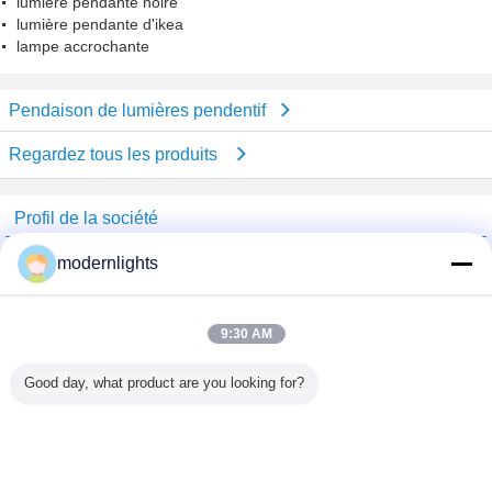
lumière pendante noire
lumière pendante d'ikea
lampe accrochante
Pendaison de lumières pendentif
Regardez tous les produits
Profil de la société
China Lighting Online Marketplace
modernlights
Fournisseurs vérifié
Trust Seal
Verified Suplier
9:30 AM
Good day, what product are you looking for?
Accueil
Tous les produits
Au sujet de nous