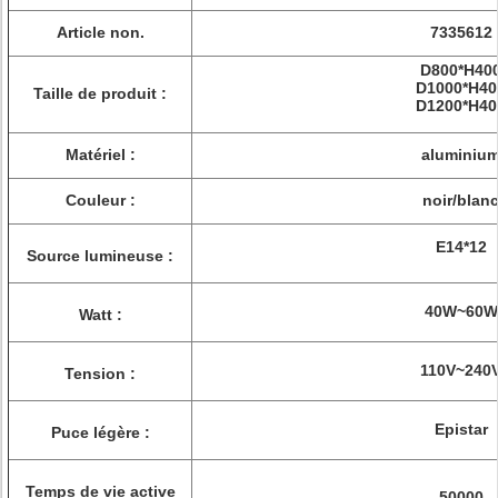
Article non.
7335612
D800*H40
D1000*H40
Taille de produit :
D1200*H40
Matériel :
aluminiu
Couleur :
noir/blan
E14*12
Source lumineuse :
40W~60W
Watt :
110V~240
Tension :
Epistar
Puce légère :
Temps de vie active
50000