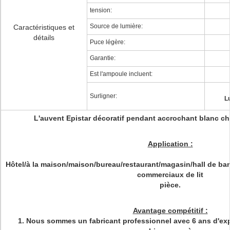
tension:
Source de lumière:
Caractéristiques et
détails
Puce légère:
Garantie:
Est l'ampoule incluent:
Surligner:
L
L'auvent Epistar décoratif pendant accrochant blanc c
Application :
Hôtel/à la maison/maison/bureau/restaurant/magasin/hall de ban
commerciaux de lit
pièce.
Avantage compétitif :
1. Nous sommes un fabricant professionnel avec 6 ans d'exp