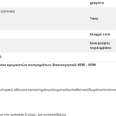
χρώματα:
1200*H400
Τάση:
Ελαφρύ τσιπ:
Είναι βολβός
περιλαμβάνει:
ύ
star κρεμαστών κοσμημάτων διακοσμητικά 40W - 60W
ο/εμπορική αίθουσα καταστημάτων/συμποσίου/καθιστικό/δωμάτιο/στούντι
ε την εμπειρία 6 ετών, και ευπρόσδεκτοι