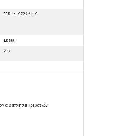
110-130V 220-240V
Epistar
Δεν
ο/να δειπνήσει κρεβατιών