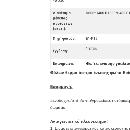
Υλικό:
Διαθέσιμο
D800*H400 D1000*H400 D
μέγεθος
προϊόντων
(εκατ.):
Πηγή φωτός:
E14*12
1 έτος
Εγγύηση:
Φω'τα ένωσης γυαλιο
Επισημαίνω:
Θόλων θερμά άσπρα ένωσης φω'τα Epi
Εφαρμογή:
Ξενοδοχείο/σπίτι/σπίτι/γραφείο/εστιατόρι
δωμάτιο.
Ανταγωνιστικό πλεονέκτημα:
1. Είμαστε επαγγελματικός κατασκευαστής μ