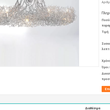
Αριθμ
Πληρ
Ποσό
παραγ
Τιμή:
Συσκ
λεπτ
Χρόν
Όροι
Δυνα
προσ
Επ
Διαθέσιμα