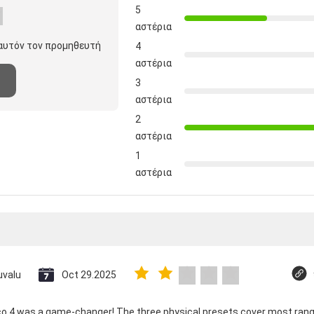
5
αστέρια
 αυτόν τον προμηθευτή
4
αστέρια
3
αστέρια
2
αστέρια
1
αστέρια
uvalu
Oct 29.2025
ico 4 was a game-changer! The three physical presets cover most rang