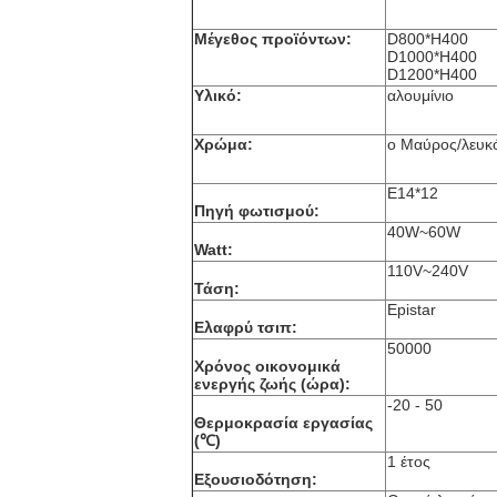
Μέγεθος προϊόντων:
D800*H400
D1000*H400
D1200*H400
Υλικό:
αλουμίνιο
Χρώμα:
ο Μαύρος/λευκ
E14*12
Πηγή φωτισμού:
40W~60W
Watt:
110V~240V
Τάση:
Epistar
Ελαφρύ τσιπ:
50000
Χρόνος οικονομικά
ενεργής ζωής (ώρα):
-20 - 50
Θερμοκρασία εργασίας
(℃)
1 έτος
Εξουσιοδότηση: