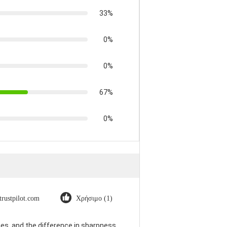
33%
0%
0%
67%
0%
trustpilot.com
Χρήσιμο (1)
es, and the difference in sharpness