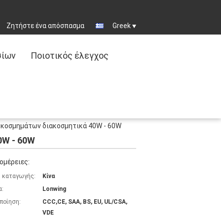
Ζητήστε ένα απόσπασμα
Greek
σίων
Ποιοτικός έλεγχος
 κοσμημάτων διακοσμητικά 40W - 60W
0W - 60W
ομέρειες:
 καταγωγής:
Κίνα
α:
Lonwing
ποίηση:
CCC,CE, SAA, BS, EU, UL/CSA,
VDE