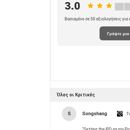
3.0
Βασισμένο σε 50 αξιολογήσεις για
Γράψτε μια
κριτική
Όλες οι Κριτικές
S
Songshang
T
"Setting the IPD on my P