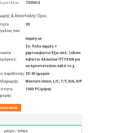
ό μοντέλου:
7335612
ωμής & Αποστολής Όροι:
τητα
20
γελίας min:
inquiry us
Σε: Πολυ αφρός +
ευασία
χαρτοκιβώτιο Έξω από: Ξύλινο
ομέρειες:
κιβώτιο πλαισίων ΠΤΥΧΩΝ για
να προστατεύσει καλά το χ
ος παράδοσης:
25-30 ημερών
 πληρωμής:
Western Union, L/C, T/T, D/A, D/P
τότητα
1000 PC/μήνας
φοράς:
ικοινωνία
μαύρο / άσπρο