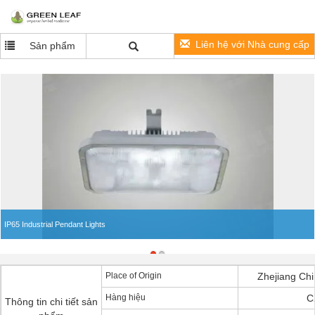
Liên hệ với Nhà cung cấp
Sản phẩm
IP65 Industrial Pendant Lights
Place of Origin
Zhejiang Chi
Hàng hiệu
C
Thông tin chi tiết sản