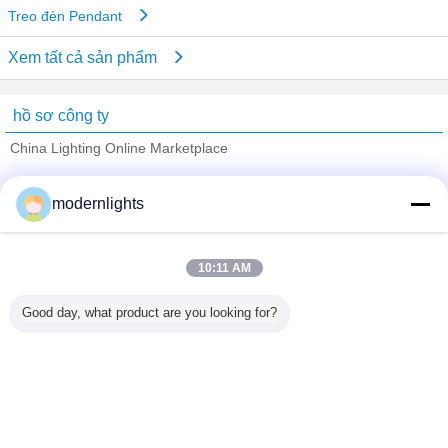
Treo đèn Pendant
Xem tất cả sản phẩm
hồ sơ công ty
China Lighting Online Marketplace
Nhà cung cấp xác nhận
modernlights
Trust Seal
Verified Suplier
10:11 AM
Nhà
Good day, what product are you looking for?
Tất cả sản phẩm
Về chúng tôi
Liên hệ với chúng tôi
Yêu cầu báo giá