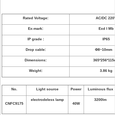
Rated Voltage:
AC/DC 220
Ex-mark:
Exd I Mb
IP grade :
IP65
Drop cable:
Φ8~10
Dimensions:
365*256*11
Weight:
3.86 kg
No.
Light source
Power
Luminous flux
electrodeless lamp
3200lm
CNFC9175
40W