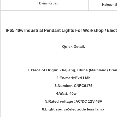
Điểm nổi bật:
Halogen S
IP65 40w Industrial Pendant Lights For Workshop / Electr
Quick Detail:
1.Place of Origin: Zhejiang, China (Mainland) Bra
2.Ex-mark:Exd I Mb
3.Number: CNFC9175
4.Watt: 40w
5.Rated voltage :AC/DC 12V-48V
6.Light source:electrode less lamp