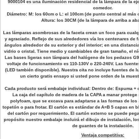
9000104 es una iluminación residencial de la lámpara de la e
comedor.
Diámetro: M: los 60cm o L: el 100cm (de punto central al má
Altura: los 30CM (de la lámpara de arriba a ab
Las lámparas asombrosas de la faceta crean un foco para cualqu
y agraciado. Reflejo de sus alrededores vía los centenares de 
ángulos alrededor de su exterior y del interior; en una distan
vidrio o cristal. Tiene medio y cambiables de gran tamaño, el ní
Las bases ligeras son lámpara del halógeno de los pedazos G9
voltaje de funcionamiento es 110-130V o 220-240V. Las fuent
(LED también disponible). Nuestra cita no incluye fuentes de l
un cierto gratis ensayo si usted pone orden de la muest
Cada producto será embalaje individual: Dentro de: Espuma + ca
La caja del capítulo de madera de la CAPA a manar protege e
polyfoam, que se excava para adaptarse a las formas de los 
topetón o para frotar. El cartón es estándar de A=B 5 capas en 
del cartón por requerimiento. El cartón externo se puede pegar
propósito nuestro embalaje incluirá el dibujo de instalación, l
de guantes de la instalación.
Ventaja competitiva: