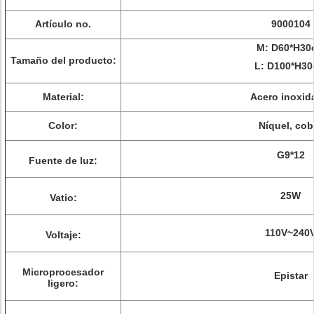
Artículo no.
9000104
M: D60*H30
Tamaño del producto:
L: D100*H3
Material:
Acero inoxid
Color:
Níquel, cob
G9*12
Fuente de luz:
25W
Vatio:
110V~240
Voltaje:
Microprocesador
Epistar
ligero: