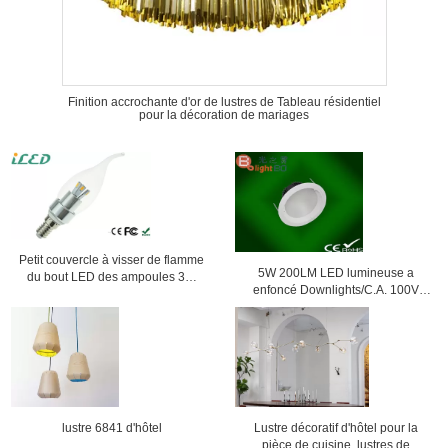
Finition accrochante d'or de lustres de Tableau résidentiel
pour la décoration de mariages
Petit couvercle à visser de flamme
5W 200LM LED lumineuse a
du bout LED des ampoules 3W
enfoncé Downlights/C.A. 100V
E14 LED d'ampoules blanches
200V de lampes éclairage de
chaudes de bougie
plafond
lustre 6841 d'hôtel
Lustre décoratif d'hôtel pour la
pièce de cuisine, lustres de