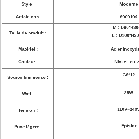
Style :
Moderne
Article non.
9000104
M : D60*H3
Taille de produit :
L : D100*H3
Matériel :
Acier inoxyd
Couleur :
Nickel, cuiv
G9*12
Source lumineuse :
25W
Watt :
110V~240
Tension :
Epistar
Puce légère :