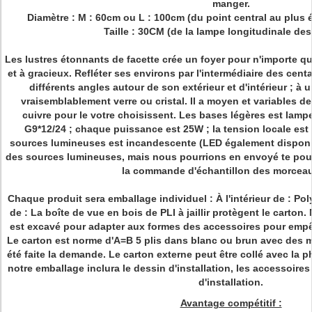
manger.
Diamètre : M : 60cm ou L : 100cm (du point central au plus é
Taille : 30CM (de la lampe longitudinale des
Les lustres étonnants de facette crée un foyer pour n'importe qu
et à gracieux. Refléter ses environs par l'intermédiaire des cen
différents angles autour de son extérieur et d'intérieur ; à
vraisemblablement verre ou cristal. Il a moyen et variables de g
cuivre pour le votre choisissent. Les bases légères est lam
G9*12/24 ; chaque puissance est 25W ; la tension locale est
sources lumineuses est incandescente (LED également disponibl
des sources lumineuses, mais nous pourrions en envoyé te pour 
la commande d'échantillon des morceau
Chaque produit sera emballage individuel : À l'intérieur de : Po
de : La boîte de vue en bois de PLI à jaillir protègent le carton.
est excavé pour adapter aux formes des accessoires pour empêc
Le carton est norme d'A=B 5 plis dans blanc ou brun avec des
été faite la demande. Le carton externe peut être collé avec la p
notre emballage inclura le dessin d'installation, les accessoire
d'installation.
Avantage compétitif :