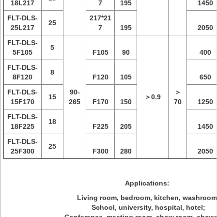
18L217
7
195
1450
FLT-DLS-
217*21
25
25L217
7
195
2050
FLT-DLS-
5
5F105
F105
90
400
FLT-DLS-
8
8F120
F120
105
650
FLT-DLS-
90-
＞
15
＞0.9
15F170
265
F170
150
70
1250
FLT-DLS-
18
18F225
F225
205
1450
FLT-DLS-
25
25F300
F300
280
2050
Applications:
Living room, bedroom, kitchen, washroom
School, university, hospital, hotel;