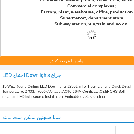
Conference, meeting room, show room, show
Commercial complexes;
Factory, plant, warehouse, office, production 
Supermarket, department store
Subway station,bus,train and so on.
تماس با عرضه کننده
LED احتیاج Downlights چراغ
15 Watt Round Ceiling LED Downlights 1250Lm For Hotel Lighting Quick Detail:
Temperature: 2700k--7000k Voltage: AC90-264V Certificate:CE&ROHS Self-
reliant in LED light source Installation: Embedded / Suspending ...
شما همچنین ممکن است مانند