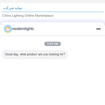
نمایه شرکت
China Lighting Online Marketplace
تامین کنندگان تایید شده
modernlights
Trust Seal
Verified Suplier
5:55 AM
خانه
Good day, what product are you looking for?
همه محصولات
دربارهی ما
تماس با ما
درخواست نقل قول
تغییر زبان