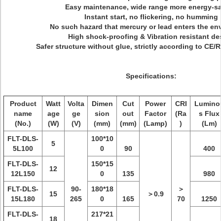
Easy maintenance, wide range more energy-s
Instant start, no flickering, no humming
No such hazard that mercury or lead enters the en
High shock-proofing & Vibration resistant de
Safer structure without glue, strictly according to CE
Specifications:
Product
Watt
Volta
Dimen
Cut
Power
CRI
Lumino
name
age
ge
sion
out
Factor
(Ra
s Flux
(No.)
(W)
(V)
(mm)
(mm)
(Lamp)
)
(Lm)
FLT-DLS-
100*10
5
5L100
0
90
400
FLT-DLS-
150*15
12
12L150
0
135
980
FLT-DLS-
90-
180*18
＞
15
＞0.9
15L180
265
0
165
70
1250
FLT-DLS-
217*21
18