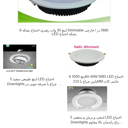
8 اینچ 30 وات رهبری احتیاج بشکه Dimmable در / خارجی SMD
LED بشکه احتیاج
8 اینچ 3500lm 40W SMD LED احتیاج
5 اینچ طبیعی سفید LED احتیاج
پایین چراغ با 210MM جانبی کات
Downlights چراغ با صرفه جویی در
انرژی
5 اینچی و برش و سقفی LED احتیاج
Downlights چراغ راندمان بالا مقاوم
سازی 30W CFL