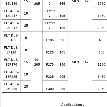
15
>0.9
>70
15L180
265
0
165
1250
FLT-DLS-
217*21
18
18L217
7
195
1450
FLT-DLS-
217*21
25
25L217
7
195
2050
FLT-DLS-
5
5F105
F105
90
400
FLT-DLS-
8
8F120
F120
105
650
FLT-DLS-
90-
15
>0.9
>70
15F170
265
F170
150
1250
FLT-DLS-
18
18F225
F225
205
1450
FLT-DLS-
25
25F300
F300
280
2050
Applications :