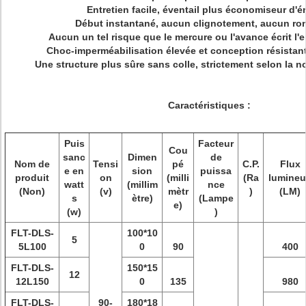
Entretien facile, éventail plus économiseur d'é
Début instantané, aucun clignotement, aucun ro
Aucun un tel risque que le mercure ou l'avance écrit l
Choc-imperméabilisation élevée et conception résistant
Une structure plus sûre sans colle, strictement selon la
Caractéristiques :
Puis
Facteur
Cou
sanc
Dimen
de
Nom de
Tensi
pé
C.P.
Flux
e en
sion
puissa
produit
on
(milli
(Ra
lumine
watt
(millim
nce
(Non)
(v)
mètr
)
(LM)
s
ètre)
(Lampe
e)
(w)
)
FLT-DLS-
100*10
5
5L100
0
90
400
FLT-DLS-
150*15
12
12L150
0
135
980
FLT-DLS-
90-
180*18