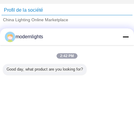
Profil de la société
China Lighting Online Marketplace
Fournisseurs vérifié
modernlights
Trust Seal
Verified Suplier
2:42 PM
Accueil
Good day, what product are you looking for?
Tous les produits
Au sujet de nous
Contactez-nous
Demande de soumission
Changez la langue