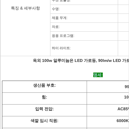
루멘 효율성:
특징 & 세부사항
수명:
제품 무게:
자료:
응용 프로그램:
하이 라이트:
옥외 100w 알루미늄은 LED 가로등, 90lm/w LED
명세:
생산품 부호:
9
힘:
1
입력 전압:
AC85
색깔 임시 직원:
6000K