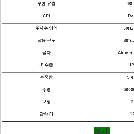
루멘 유출
90
CRI
Ra
주파수 영역
50Hz
작용 온도
-30°c
물자
Alumin
IP 수준
I
순중량
3.4
수명
500
보장
2
광속 각
1
묘사: