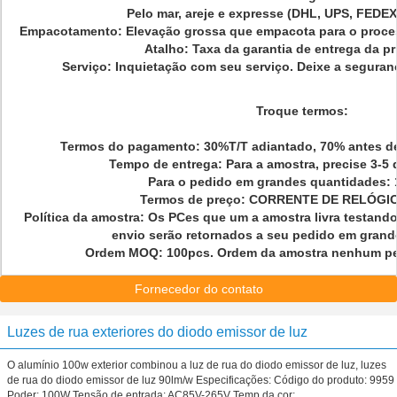
Pelo mar, areje e expresse (DHL, UPS, FEDEX
Empacotamento: Elevação grossa que empacota para o proces
Atalho: Taxa da garantia de entrega da pr
Serviço: Inquietação com seu serviço. Deixe a seguran
Troque termos:
Termos do pagamento: 30%T/T adiantado, 70% antes de 
Tempo de entrega: Para a amostra, precise 3-5 d
Para o pedido em grandes quantidades: 
Termos de preço: CORRENTE DE RELÓGI
Política da amostra: Os PCes que um a amostra livra testando
envio serão retornados a seu pedido em grand
Ordem MOQ: 100pcs. Ordem da amostra nenhum pe
Fornecedor do contato
Luzes de rua exteriores do diodo emissor de luz
O alumínio 100w exterior combinou a luz de rua do diodo emissor de luz, luzes
de rua do diodo emissor de luz 90lm/w Especificações: Código do produto: 9959
Poder: 100W Tensão de entrada: AC85V-265V Temp da cor: ...