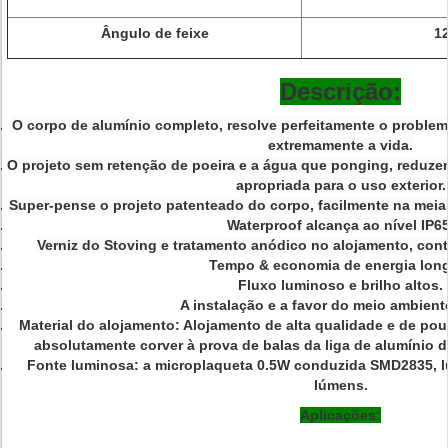
Ângulo de feixe
1
Descrição:
O corpo de alumínio completo, resolve perfeitamente o problema
extremamente a vida.
O projeto sem retenção de poeira e a água que ponging, reduz
apropriada para o uso exterior.
Super-pense o projeto patenteado do corpo, facilmente na meia
Waterproof alcança ao nível IP65
Verniz do Stoving e tratamento anódico no alojamento, cont
Tempo & economia de energia lon
Fluxo luminoso e brilho altos.
A instalação e a favor do meio ambiente
Material do alojamento: Alojamento de alta qualidade e de p
absolutamente corver à prova de balas da
liga de alumínio 
Fonte luminosa:
a microplaqueta 0.5W conduzida SMD2835, lú
lúmens.
Aplicações: