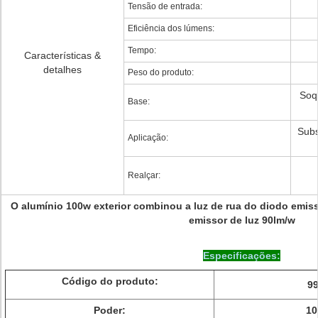
Tensão de entrada:
Eficiência dos lúmens:
Tempo:
Características &
detalhes
Peso do produto:
Soq
Base:
Subs
Aplicação:
Realçar:
O alumínio 100w exterior combinou a luz de rua do diodo emiss
emissor de luz 90lm/w
Especificações:
Código do produto:
9
Poder:
1