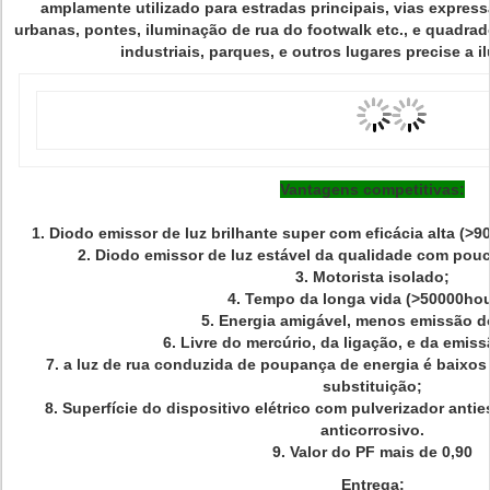
amplamente utilizado para estradas principais, vias express
urbanas, pontes, iluminação de rua do footwalk etc., e quadrado
industriais, parques, e outros lugares precise a i
Vantagens competitivas:
1. Diodo emissor de luz brilhante super com eficácia alta (>
2. Diodo emissor de luz estável da qualidade com pou
3.
Motorista isolado;
4. Tempo da longa vida (>50000hou
5. Energia amigável, menos emissão do
6. Livre do mercúrio, da ligação, e da emis
7.
a luz de rua conduzida de poupança de energia é baixo
substituição;
8. Superfície do dispositivo elétrico com pulverizador anties
anticorrosivo.
9. Valor do PF mais de 0,90
Entrega: