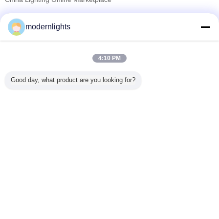
Fornecedores Verified
modernlights
Trust Seal
Verified Suplier
4:10 PM
Casa
Good day, what product are you looking for?
Todos os Produtos
Mapa do Site
Fale Conosco
Pedir um orçamento
Mude a língua
Local completo