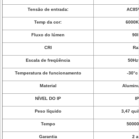
Tensão de entrada:
AC85
Temp da cor:
6000K
Fluxo do lúmen
90
CRI
Ra
Escala de freqüência
50Hz
Temperatura de funcionamento
-30°c
Material
Alumin
NÍVEL DO IP
I
Peso líquido
3,47 qu
Tempo
50000
Garantia
2 