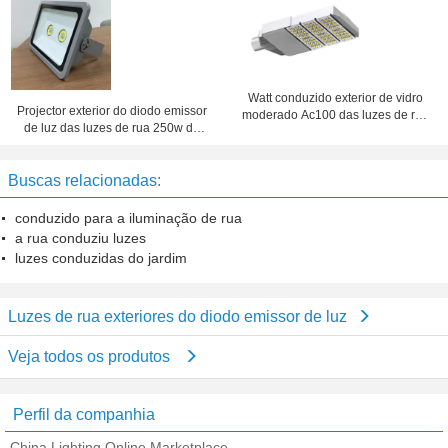
conduzidas com ângulo de feixe
SMD2835 50Hz ~ 60Hz
160°
Watt conduzido exterior de vidro
Projector exterior do diodo emissor
moderado Ac100 das luzes de rua
de luz das luzes de rua 250w do
100 - 240v
diodo emissor de luz da ESPIGA
branca natural da eficiência
Buscas relacionadas:
elevada
conduzido para a iluminação de rua
a rua conduziu luzes
luzes conduzidas do jardim
Luzes de rua exteriores do diodo emissor de luz
Veja todos os produtos
Perfil da companhia
China Lighting Online Marketplace