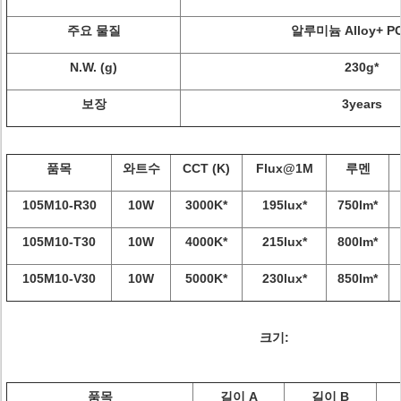
주요 물질
알루미늄 Alloy+ P
N.W. (g)
230g*
보장
3years
품목
와트수
CCT (K)
Flux@1M
루멘
105M10-R30
10W
3000K*
195lux*
750lm*
105M10-T30
10W
4000K*
215lux*
800lm*
105M10-V30
10W
5000K*
230lux*
850lm*
크기:
품목
길이 A
길이 B