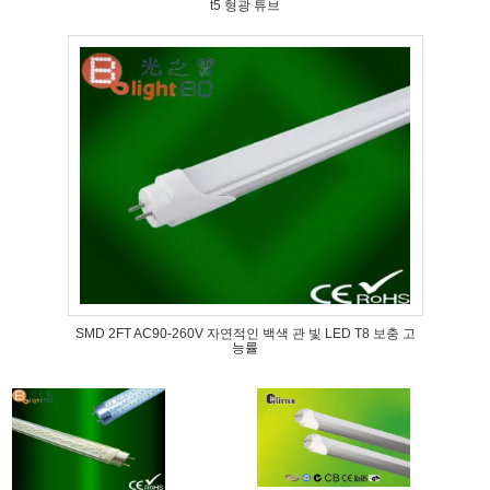
t5 형광 튜브
SMD 2FT AC90-260V 자연적인 백색 관 빛 LED T8 보충 고
능률