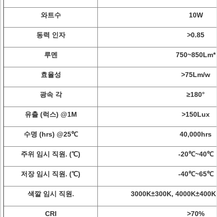
와트수
10W
동력 인자
>
0.85
루멘
750~850Lm*
효율성
>
75Lm/w
광속 각
≥180°
유출 (럭스) @1M
>150Lux
수명 (hrs) @25℃
40,000hrs
주위 임시 직원. (℃)
-20℃~40℃
저장 임시 직원. (℃)
-40℃~65℃
색깔 임시 직원.
3000K±300K, 4000K±400K
CRI
>70%