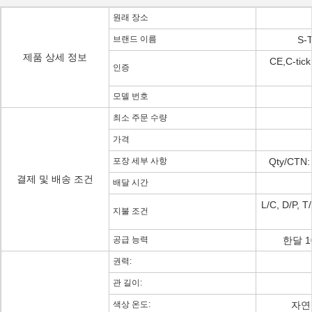
원래 장소
브랜드 이름
S-T
제품 상세 정보
CE,C-tic
인증
모델 번호
최소 주문 수량
가격
포장 세부 사항
Qty/CTN
결제 및 배송 조건
배달 시간
L/C, D/P
지불 조건
공급 능력
한달 1
권력:
관 길이:
색상 온도:
자연