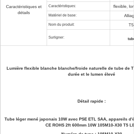
Caractéristiques:
flexible, l
Caractéristiques et
détails
Matériel de base:
Allia
Nom du produit:
T5
Surligner:
tub
Lumière flexible blanche blanche/froide naturelle de tube de 
durée et le lumen élevé
Détail rapide :
Tube léger mené japonais 10W avec PSE ETL SAA, appareils d'éc
CE ROHS 2ft 600mm 10W 105M10-X30 T5 L