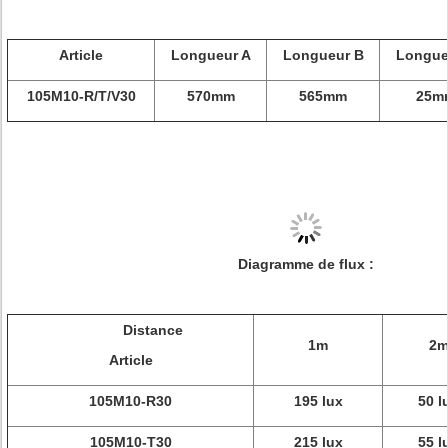
Article
Longueur A
Longueur B
Longue
105M10-R/T/V30
570mm
565mm
25m
Diagramme de flux :
Distance
1m
2
Article
105M10-R30
195 lux
50 l
105M10-T30
215 lux
55 l