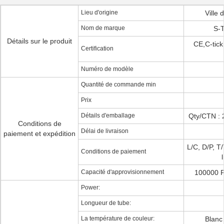
Lieu d'origine
Ville
Nom de marque
S-T
Détails sur le produit
CE,C-tic
Certification
Numéro de modèle
Quantité de commande min
Prix
Détails d'emballage
Qty/CTN : 2
Conditions de
Délai de livraison
paiement et expédition
L/C, D/P, T
Conditions de paiement
Capacité d'approvisionnement
100000 P
Power:
Longueur de tube:
La température de couleur:
Blanc 