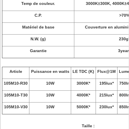
Temp de couleur.
3000K±300K, 4000K±4
C.P.
>70
Matériel de base
Couverture en alumini
N.W. (g)
230g
Garantie
3year
Article
Puissance en watts
LE TDC (K)
Flux@1M
Lum
105M10-R30
10W
3000K*
195lux*
750l
105M10-T30
10W
4000K*
215lux*
800l
105M10-V30
10W
5000K*
230lux*
850l
Taille :