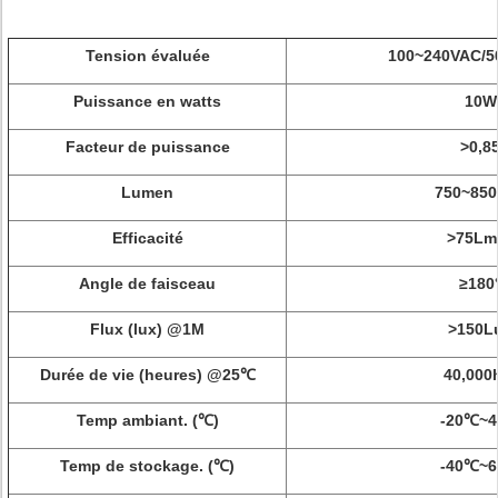
Tension évaluée
100~240VAC/50
Puissance en watts
10W
Facteur de puissance
>
0,8
Lumen
750~85
Efficacité
>
75Lm
Angle de faisceau
≥180
Flux (lux) @1M
>150L
Durée de vie (heures) @25℃
40,000
Temp ambiant. (℃)
-20℃~
Temp de stockage. (℃)
-40℃~