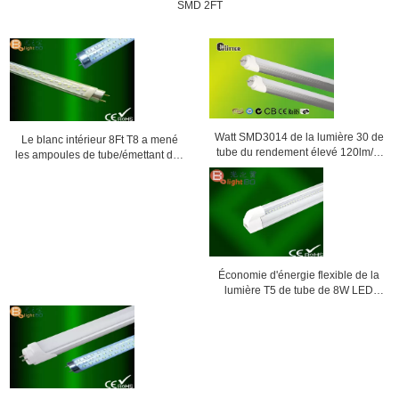
SMD 2FT
Watt SMD3014 de la lumière 30 de
Le blanc intérieur 8Ft T8 a mené
tube du rendement élevé 120lm/w
les ampoules de tube/émettant des
T8 LED pour le marché superbe
diodes pour C.A. 90V - 260V de
bureau
Économie d'énergie flexible de la
lumière T5 de tube de 8W LED
avec du CE RoHS 300mm/600mm