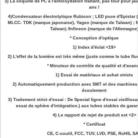
3)
La coquille de PC a l'antioxydation traitant, pas tour pour ja
ans !
4)Condensateur électrolytique Rubicon ; LED puce d'Epistar 
MLCC- TDK (marque japonaise), Yageo (marque de Taïwan) ;
Taïwan) /Infineon (marque de l'Allemagne
* Conception d'optique
1)
Index d'éclat
<19>
2)
L'effet de la lumière est très même (juste comme le tube flu
* Minuteur de contrôle de qualité et d'avan
1)
Essai de matériaux et achat stricts
2)
Automatiquement production avec SMT et des machines 
écoulement
3)
Traitement strict d'essai : De Special ligne d'essai vieillis
essai de sphère d'intégration.) aux tubes stables de garan
4)
Le rapport de rejet de produit est
<2>
* Certificat
CE, C-coutil, FCC, TUV, LVD, PSE, RoHS, S