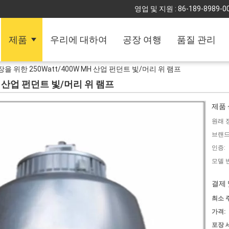
영업 및 지원 :
86-189-8989-0
제품
우리에 대하여
공장 여행
품질 관리
을 위한 250Watt/400W MH 산업 펀던트 빛/머리 위 램프
H 산업 펀던트 빛/머리 위 램프
제품 
원래 
브랜드
인증:
모델 
결제 
최소 
가격:
포장 