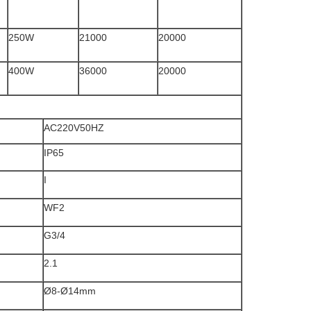
250W
21000
20000
400W
36000
20000
AC220V50HZ
IP65
I
WF2
G3/4
2.1
Ø8-Ø14mm