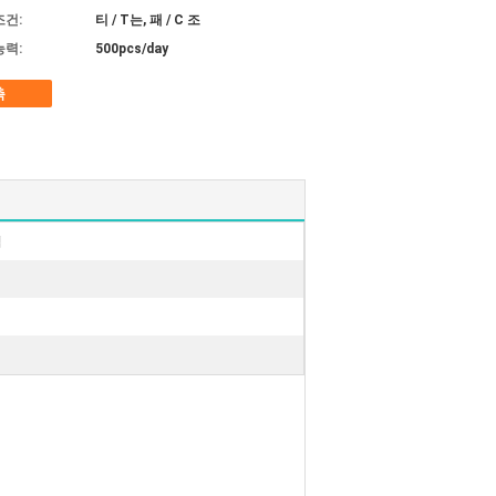
조건:
티 / T는, 패 / C 조
능력:
500pcs/day
촉
업