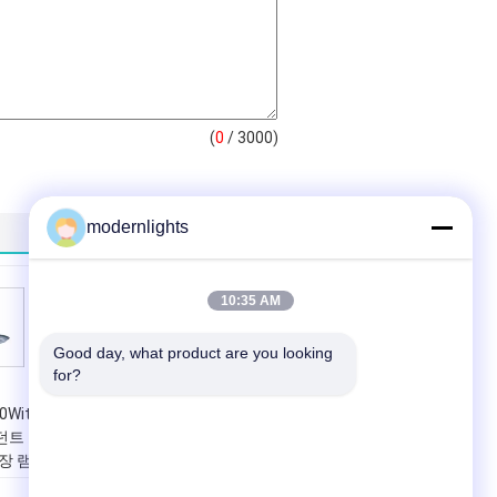
(
0
/ 3000)
modernlights
10:35 AM
Good day, what product are you looking 
for?
With
IP65 산업 펀던트 빛,
펀던트
250With 400W
천장 램
21000lm/36000 루
멘 MH/HPS 높은 돔