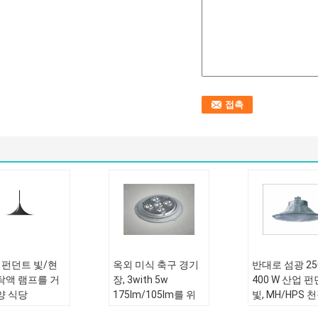
- 펀던트 빛/현
옥외 미식 축구 경기
반대로 섬광 250
탁액 램프를 거
장, 3with 5w
400 W 산업 
양 식당
175lm/105lm를 위
빛, MH/HPS 
한 고성능 프로젝트
프