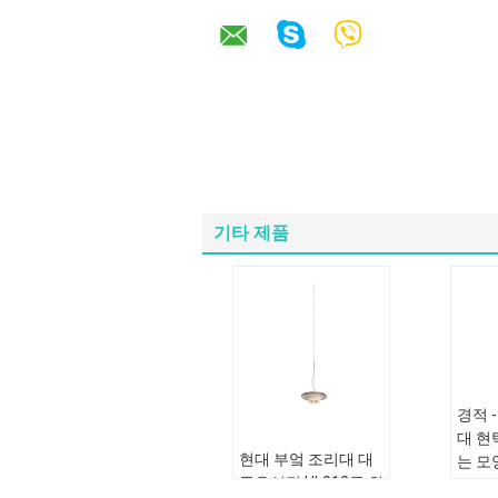
기타 제품
경적 
대 현
현대 부엌 조리대 대
는 모
중음식점 HL012를 위