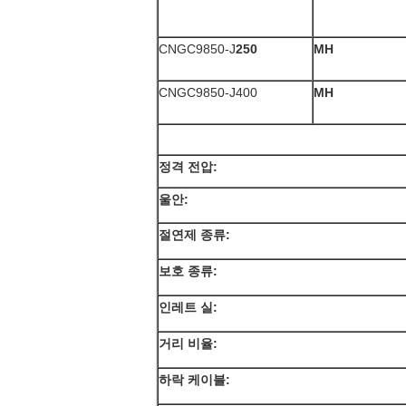
CNGC9850-J
250
MH
CNGC9850-J400
MH
정격 전압:
울안:
절연제 종류:
보호 종류:
인레트 실:
거리 비율:
하락 케이블: