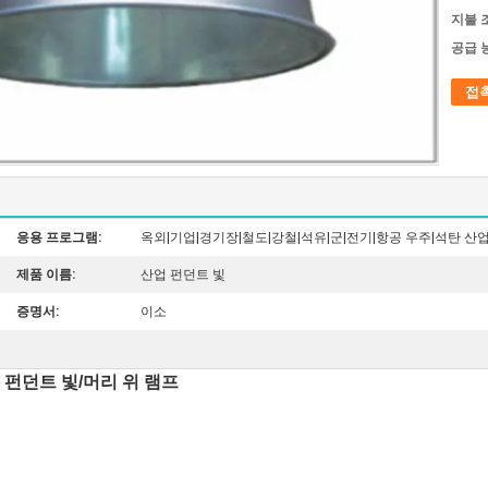
지불 
공급 
접
응용 프로그램:
옥외|기업|경기장|철도|강철|석유|군|전기|항공 우주|석탄 산
제품 이름:
산업 펀던트 빛
증명서:
이소
업 펀던트 빛/머리 위 램프