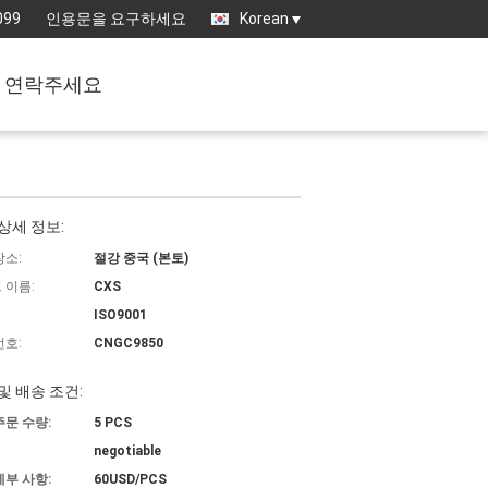
099
인용문을 요구하세요
Korean
연락주세요
상세 정보:
장소:
절강 중국 (본토)
 이름:
CXS
ISO9001
번호:
CNGC9850
및 배송 조건:
주문 수량:
5 PCS
negotiable
세부 사항:
60USD/PCS