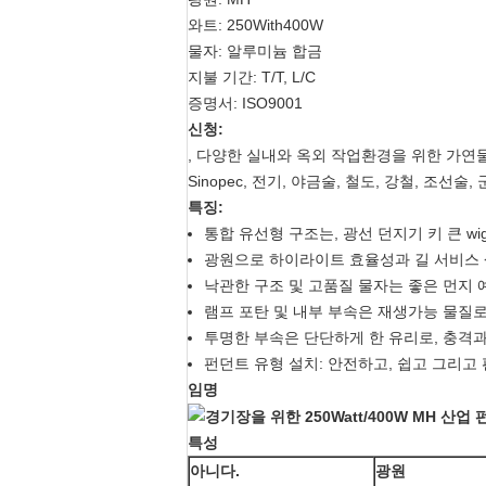
와트: 250With400W
물자: 알루미늄 합금
지불 기간: T/T, L/C
증명서: ISO9001
신청:
, 다양한 실내와 옥외 작업환경을 위한 가연물
Sinopec, 전기, 야금술, 철도, 강철, 조선술
특징:
통합 유선형 구조는, 광선 던지기 키 큰 w
광원으로 하이라이트 효율성과 길 서비스 생
낙관한 구조 및 고품질 물자는 좋은 먼지 
램프 포탄 및 내부 부속은 재생가능 물질로
투명한 부속은 단단하게 한 유리로, 충격
펀던트 유형 설치: 안전하고, 쉽고 그리고 
임명
특성
아니다.
광원