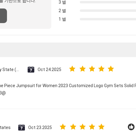
를 기반으로 합니다.
3 별
2 별
1 별
Vatican City State (Holy See)
Oct 24.2025
One Piece Jumpsuit for Women 2023 Customized Logo Gym Sets Solid P
23@
States
Oct 23.2025