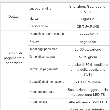
Shenzhen, Guangdong,
Luogo di origine
Cina
Dettagli
Marca
Light-Bo
Certificazione
CE,TUV,RoHS
Quantità di ordine minimo
nessun MOQ
Prezzo
negotiable
Imballaggi particolari
25-30 pc/cartone
Termini di
Tempi di consegna
5- 15 giorni
pagamento e
spedizione
deposito di 50%, equilibrio
Termini di pagamento
prima della spedizione
(T/T)
Capacità di alimentazione
50.000 PC/mese
Sostituzione leggera della
Nome del prodotto:
metropolitana LED T8
Caratteristica:
Alta efficienza SMD LED
Casa, scuola, fabbrica,