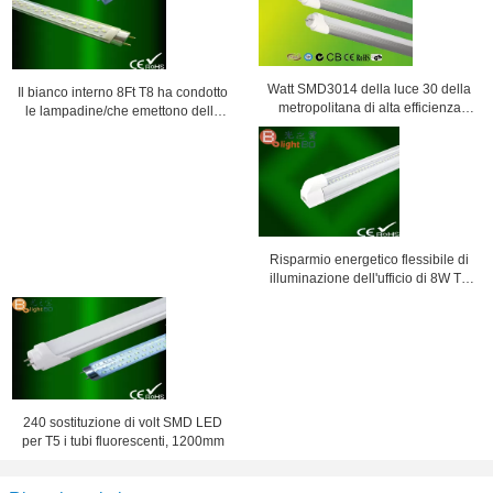
Watt SMD3014 della luce 30 della
Il bianco interno 8Ft T8 ha condotto
metropolitana di alta efficienza
le lampadine/che emettono della
120lm/w T8 LED per il
metropolitana i diodi per CA 90V -
supermercato
260V dell'ufficio
Risparmio energetico flessibile di
illuminazione dell'ufficio di 8W T5
LED con 300mm/600mm
240 sostituzione di volt SMD LED
per T5 i tubi fluorescenti, 1200mm