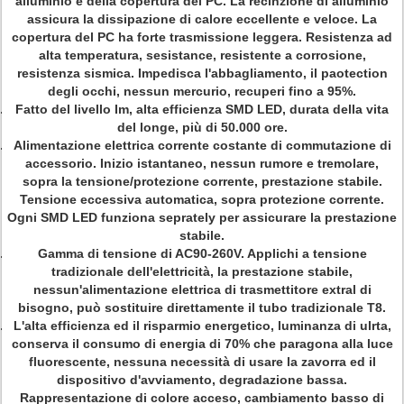
alluminio e della copertura del PC. La recinzione di alluminio
assicura la dissipazione di calore eccellente e veloce. La
copertura del PC ha forte trasmissione leggera. Resistenza ad
alta temperatura, sesistance, resistente a corrosione,
resistenza sismica. Impedisca l'abbagliamento, il paotection
degli occhi, nessun mercurio, recuperi fino a 95%.
Fatto del livello Im, alta efficienza SMD LED, durata della vita
del longe, più di 50.000 ore.
Alimentazione elettrica corrente costante di commutazione di
accessorio. Inizio istantaneo, nessun rumore e tremolare,
sopra la tensione/protezione corrente, prestazione stabile.
Tensione eccessiva automatica, sopra protezione corrente.
Ogni SMD LED funziona seprately per assicurare la prestazione
stabile.
Gamma di tensione di AC90-260V. Applichi a tensione
tradizionale dell'elettricità, la prestazione stabile,
nessun'alimentazione elettrica di trasmettitore extral di
bisogno, può sostituire direttamente il tubo tradizionale T8.
L'alta efficienza ed il risparmio energetico, luminanza di ulrta,
conserva il consumo di energia di 70% che paragona alla luce
fluorescente, nessuna necessità di usare la zavorra ed il
dispositivo d'avviamento, degradazione bassa.
Rappresentazione di colore acceso, cambiamento basso di