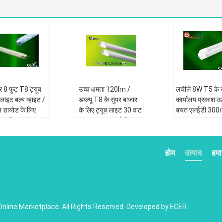
र 8 फुट T8 ट्यूब
उच्च क्षमता 120lm /
लचीले 8W T5 के 
लाइट बल्ब व्हाइट /
डब्ल्यू T8 के सुपर बाजार
कार्यालय प्रकाश ऊर
न डायोड के लिए
के लिए ट्यूब लाइट 30 वाट
बचत एलईडी 30
लय एसी 90V -
SMD3014 एलईडी
600mm
होम
उत्पाद
हमार
Online Marketplace. All Rights Reserved. Developed by
ECER