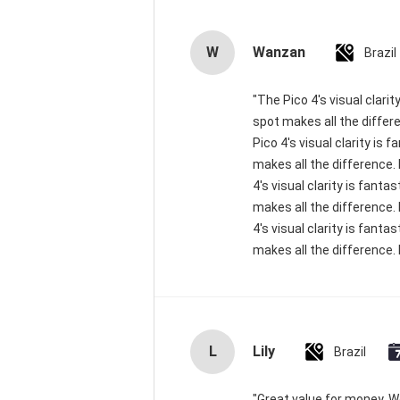
W
Wanzan
Brazil
"The Pico 4's visual clari
spot makes all the differ
Pico 4's visual clarity is
makes all the difference.
4's visual clarity is fant
makes all the difference.
4's visual clarity is fant
makes all the difference. 
L
Lily
Brazil
"Great value for money. Wor