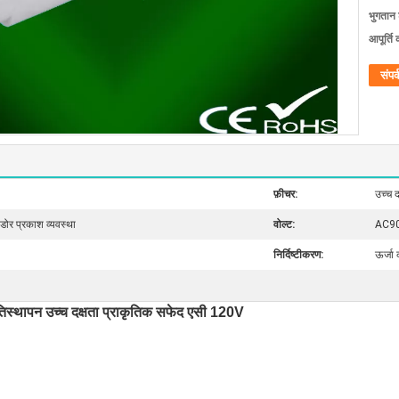
भुगतान शर
आपूर्ति 
संपर्
फ़ीचर:
उच्च 
नडोर प्रकाश व्यवस्था
वोल्ट:
AC9
निर्दिष्टीकरण:
ऊर्जा
स्थापन उच्च दक्षता प्राकृतिक सफेद एसी 120V