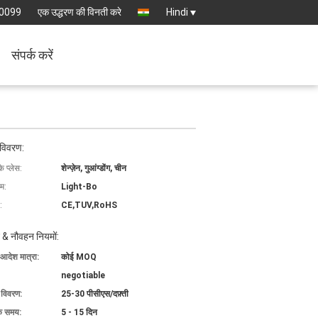
-0099
एक उद्धरण की विनती करे
Hindi
संपर्क करें
 विवरण:
के प्लेस:
शेन्ज़ेन, गुआंग्डोंग, चीन
ाम:
Light-Bo
:
CE,TUV,RoHS
 & नौवहन नियमों:
 आदेश मात्रा:
कोई MOQ
negotiable
ग विवरण:
25-30 पीसीएस/दफ़्ती
के समय:
5 - 15 दिन