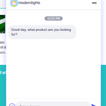
modernlights
12:01 PM
Good day, what product are you looking 
for?
साथ
T5 फ्लोरोसेंट ट्यूब के लिए
्जा की
240 वोल्ट एसएमडी
0mm /
एलईडी रिप्लेसमेंट, 1200
े बारे में
फैक्टरी यात्रा
संपर्क
साइटमैप
चीन प्रकाश ऑनलाइन मार्केटप्लेस
test@163.com