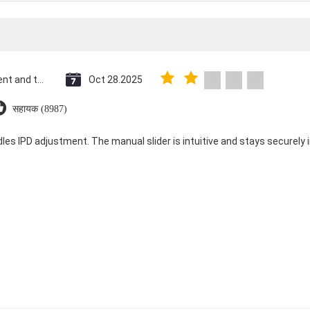
Saint Vincent and the Grenadines
Oct 28.2025
सहायक (8987)
dles IPD adjustment. The manual slider is intuitive and stays securely in