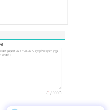
जें
(
0
/ 3000)