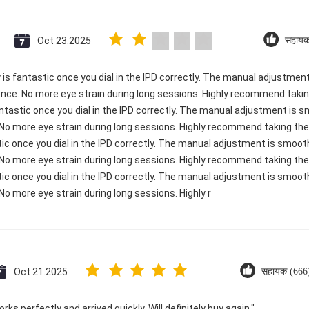
Oct 23.2025
सहायक
ty is fantastic once you dial in the IPD correctly. The manual adjustme
ence. No more eye strain during long sessions. Highly recommend taking
 fantastic once you dial in the IPD correctly. The manual adjustment is
 No more eye strain during long sessions. Highly recommend taking the 
astic once you dial in the IPD correctly. The manual adjustment is smoo
 No more eye strain during long sessions. Highly recommend taking the 
astic once you dial in the IPD correctly. The manual adjustment is smoo
No more eye strain during long sessions. Highly r
Oct 21.2025
सहायक (666
ks perfectly and arrived quickly. Will definitely buy again."