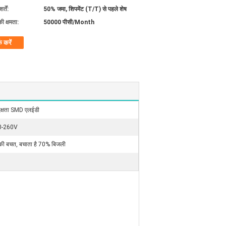
्तें:
50% जमा, शिपमेंट (T/T) से पहले शेष
की क्षमता:
50000 पीसी/Month
क करें
दक्षता SMD एलईडी
0-260V
 की बचत, बचाता है 70% बिजली