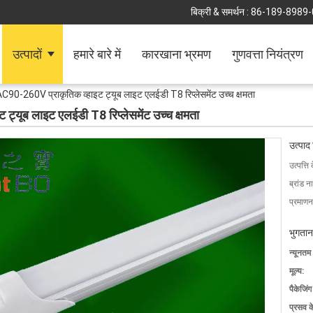
बिक्री & समर्थन :
86-189-8989
उत्पादों
हमारे बारे में
कारखाना भ्रमण
गुणवत्ता नियंत्रण
90-260V प्राकृतिक व्हाइट ट्यूब लाइट एलईडी T8 रिप्लेसमेंट उच्च क्षमता
्यूब लाइट एलईडी T8 रिप्लेसमेंट उच्च क्षमता
उत्पाद
उत्पत्ति 
ब्रांड न
प्रमाणन
भुगतान
न्यूनतम
मूल्य:
पैकेजिं
प्रसव 