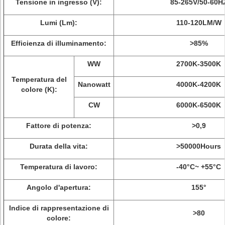
Tensione in ingresso (V):
85-265V/50-60H
Lumi (Lm):
110-120LM/W
Efficienza di illuminamento:
>
85%
WW
2700K-3500K
Temperatura del
Nanowatt
4000K-4200K
colore (K):
CW
6000K-6500K
Fattore di potenza:
>
0,9
Durata della vita:
>
50000Hours
Temperatura di lavoro:
-40°C~ +55°C
Angolo d'apertura:
155°
Indice di rappresentazione di
>
80
colore: