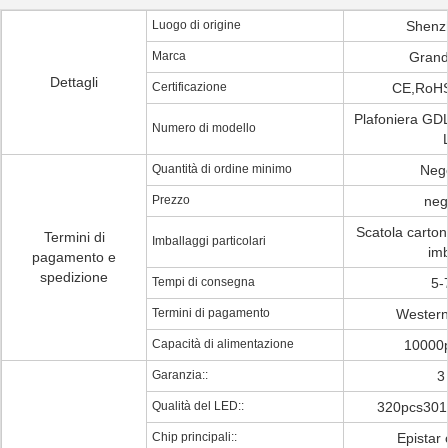
Luogo di origine
Shenz
Marca
Grand
Dettagli
Certificazione
CE,RoH
Plafoniera GD
Numero di modello
Quantità di ordine minimo
Nego
Prezzo
neg
Scatola carton
Termini di
Imballaggi particolari
imb
pagamento e
spedizione
Tempi di consegna
5-
Termini di pagamento
Western
Capacità di alimentazione
10000
Garanzia::
3
Qualità del LED::
320pcs301
Chip principali::
Epistar 