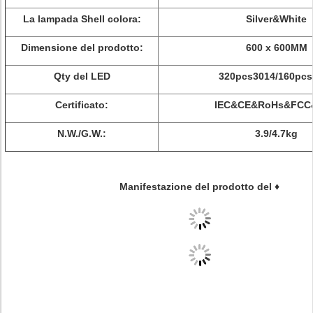
La lampada Shell colora:
Silver&White
Dimensione del prodotto:
600 x 600MM
Qty del LED
320pcs3014/160pcs
Certificato:
IEC&CE&RoHs&FCC
N.W./G.W.:
3.9/4.7kg
Manifestazione del prodotto del ♦