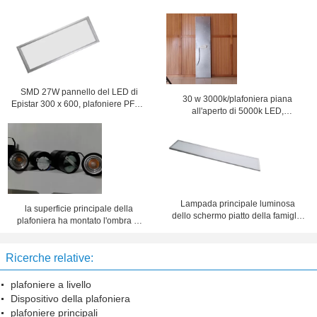
SMD 27W pannello del LED di
30 w 3000k/plafoniera piana
Epistar 300 x 600, plafoniere PF0.9
all'aperto di 5000k LED,
per il salone
pannello di 1200x300 LED
Lampada principale luminosa
la superficie principale della
dello schermo piatto della famiglia
plafoniera ha montato l'ombra di
43W 50Hz/60Hz IP65
lampada con la lampada a
sospensione
Ricerche relative:
plafoniere a livello
Dispositivo della plafoniera
plafoniere principali