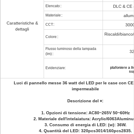
Elencato::
DLC & CE 
Materiale::
allum
Caratteristiche &
CCT::
300
dettagli
Riscaldi/bianco/
Colore::
Flusso luminoso della lampada
3
(lm)::
plafoniere a l
Evidenziare:
su
Luci di pannello messe 36 watt del LED per le case con CE
impermeabile
Descrizione del
♦
:
1.
Opzioni di tensione: AC80~265V 50~60Hz
2.
Materiale dell'intelaiatura: Acrylic/6063Alumin
3.
Consumo di energia di LED: (w): 36W.
4.
Quantità del LED:
320pcs3014/160pcs2835.