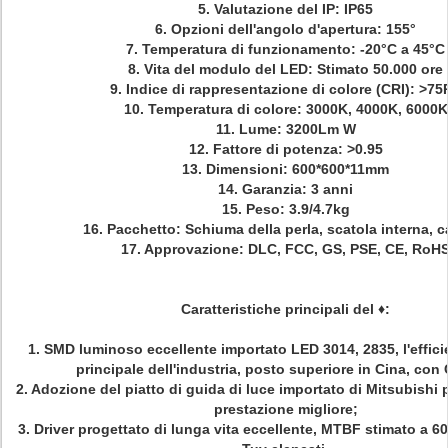
5.
Valutazione del IP: IP65
6.
Opzioni dell'angolo d'apertura: 155°
7.
Temperatura di funzionamento: -20°C a 45°C
8.
Vita del modulo del LED: Stimato 50.000 ore
9.
Indice di rappresentazione di colore (CRI): >75
10. Temperatura di colore: 3000K, 4000K, 6000K
11.
Lume: 3200Lm W
12.
Fattore di potenza: >0.95
13.
Dimensioni: 600*600*11mm
14.
Garanzia: 3 anni
15.
Peso:
3.9/4.7kg
16.
Pacchetto: Schiuma della perla, scatola interna, c
17.
Approvazione: DLC, FCC, GS, PSE, CE, RoH
Caratteristiche principali del
♦
:
1. SMD luminoso eccellente importato LED 3014, 2835, l'effic
principale dell'industria, posto superiore in Cina, con
2. Adozione del piatto di guida di luce importato di Mitsubishi 
prestazione migliore;
3. Driver progettato di lunga vita eccellente, MTBF stimato a 6