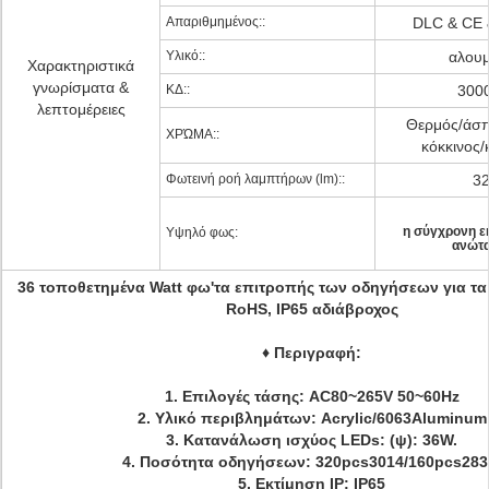
Απαριθμημένος::
DLC & CE 
Υλικό::
αλουμ
Χαρακτηριστικά
γνωρίσματα &
ΚΔ::
300
λεπτομέρειες
Θερμός/άσπ
ΧΡΏΜΑ::
κόκκινος/
Φωτεινή ροή λαμπτήρων (lm)::
3
η σύγχρονη εκ
Υψηλό φως:
ανώτα
36 τοποθετημένα Watt φω'τα επιτροπής των οδηγήσεων για τα 
RoHS, IP65 αδιάβροχος
♦
Περιγραφή:
1.
Επιλογές τάσης: AC80~265V 50~60Hz
2.
Υλικό περιβλημάτων: Acrylic/6063Aluminum
3.
Κατανάλωση ισχύος LEDs: (ψ): 36W.
4.
Ποσότητα οδηγήσεων:
320pcs3014/160pcs283
5.
Εκτίμηση IP: IP65