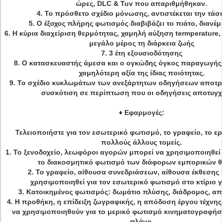
ώρες, DLC & Tuv που απαριθμήθηκαν.
4. Το πρόσθετο σχέδιο μόνωσης, αντιστέκεται την τάσ
5. Ο έξοχος πλήρης φωτισμός διαβιβάζει το πιάτο, διανέμ
6. Η κύρια διαχείριση θερμότητας, χαμηλή αύξηση termperature,
μεγάλο μέρος τη διάρκεια ζωής
7. 3 έτη εξουσιοδότησης
8. Ο κατασκευαστής άμεσα και ο ογκώδης όγκος παραγωγής,
χαμηλότερη αξία της ίδιας ποιότητας.
9. Το σχέδιο κυκλωμάτων των ανεξάρτητων οδηγήσεων αποτρ
συσκότιση σε περίπτωση που οι οδηγήσεις αποτυγ
♦
Εφαρμογές:
Τελειοποιήστε για τον εσωτερικό φωτισμό, το γραφείο, το ερ
πολλούς άλλους τομείς.
1. Το ξενοδοχείο, λεωφόροι αγορών μπορεί να χρησιμοποιηθεί
το διακοσμητικό φωτισμό των διάφορων εμπορικών 
2. Το γραφείο, αίθουσα συνεδριάσεων, αίθουσα έκθεσης
χρησιμοποιηθεί για τον εσωτερικό φωτισμό στο κτίριο 
3. Κατοικημένος φωτισμός: δωμάτιο πλύσης, διάδρομος, απ
4. Η προθήκη, η επίδειξη ζωγραφικής, η απόδοση έργου τέχνης
να χρησιμοποιηθούν για το μερικό φωτισμό κινηματογραφή
πλάνο.