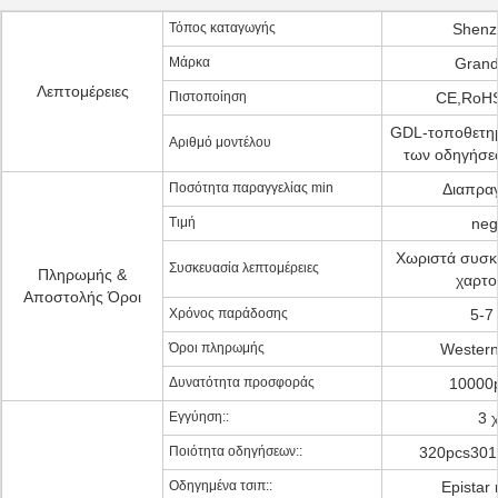
Τόπος καταγωγής
Shenz
Μάρκα
Grand
Λεπτομέρειες
Πιστοποίηση
CE,RoH
GDL-τοποθετημ
Αριθμό μοντέλου
των οδηγήσε
Ποσότητα παραγγελίας min
Διαπρα
Τιμή
neg
Χωριστά συσκ
Συσκευασία λεπτομέρειες
Πληρωμής &
χαρτο
Αποστολής Όροι
Χρόνος παράδοσης
5-7
Όροι πληρωμής
Western
Δυνατότητα προσφοράς
10000
Εγγύηση::
3 
Ποιότητα οδηγήσεων::
320pcs301
Οδηγημένα τσιπ::
Epistar 