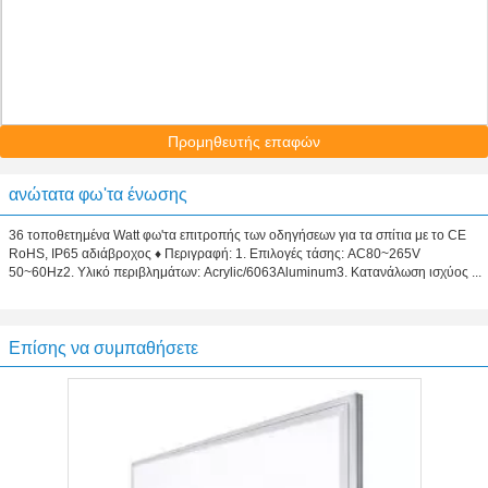
Προμηθευτής επαφών
ανώτατα φω'τα ένωσης
36 τοποθετημένα Watt φω'τα επιτροπής των οδηγήσεων για τα σπίτια με το CE
RoHS, IP65 αδιάβροχος ♦ Περιγραφή: 1. Επιλογές τάσης: AC80~265V
50~60Hz2. Υλικό περιβλημάτων: Acrylic/6063Aluminum3. Κατανάλωση ισχύος ...
Επίσης να συμπαθήσετε