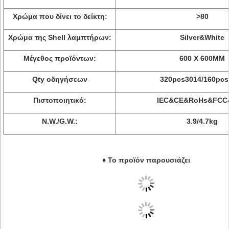
Χρώμα που δίνει το δείκτη:
>
80
Χρώμα της Shell λαμπτήρων:
Silver&White
Μέγεθος προϊόντων:
600 Χ 600MM
Qty οδηγήσεων
320pcs3014/160pcs
Πιστοποιητικό:
IEC&CE&RoHs&FCC
N.W./G.W.:
3.9/4.7kg
♦ Το προϊόν παρουσιάζει