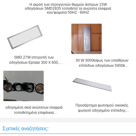
Η εκροή των στρογγυλών θερμών άσπρων 15W
οδηγήσεων SMD2835 τοποθετεί τα ανώτατα ελαφριά
κοu'φώματα 50HZ - 60HZ
SMD 27W επιτροπή των
30 W 3000k/φως των υπαίθριων
οδηγήσεων Epistar 300 X 600,
επίπεδων οδηγήσεων 5000k
ανώτατα φω'τα PF0.9 για το
ανώτατο, επιτροπή των οδηγήσεων
καθιστικό
1200x300
Προσάρτημα φωτισμού οικιακής
οδηγημένη σκιά ανώτατων ελαφριά
φωτεινό οδηγημένο επίπεδης
τοποθετημένη επιφάνεια
οθόνης 43W 50Hz/60Hz IP65
λαμπτήρων με την ένωση του
λαμπτήρα
Σχετικές αναζητήσεις: