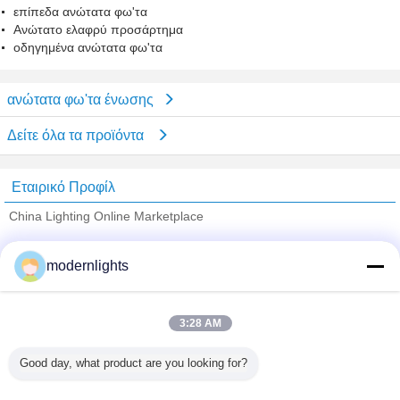
επίπεδα ανώτατα φω'τα
Ανώτατο ελαφρύ προσάρτημα
οδηγημένα ανώτατα φω'τα
ανώτατα φω'τα ένωσης
Δείτε όλα τα προϊόντα
Εταιρικό Προφίλ
China Lighting Online Marketplace
Verified προμηθευτές
modernlights
Trust Seal
Verified Suplier
3:28 AM
Σπίτι
Good day, what product are you looking for?
Όλα τα Προϊόντα