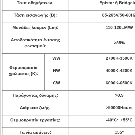
Τσιπ οδηγήσεων:
Epistar ή Bridgel
Τάση εισαγωγής (Β):
85-265V/50-60H
Μονάδες λούμεν (Lm):
110-120LM/W
Αποδοτικότητα έντασης
>
85%
φωτισμού:
WW
2700K-3500K
Θερμοκρασία
NW
4000K-4200K
χρώματος (Κ):
CW
6000K-6500K
Παράγοντας δύναμης:
>
0.9
Διάρκεια ζωής:
>
50000Hours
Θερμοκρασία εργασίας:
-40°C~ +55°C
Γωνία ακτίνων:
155°