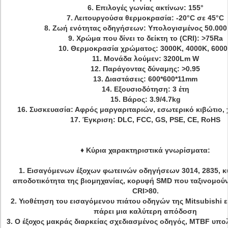
6.
Επιλογές γωνίας ακτίνων: 155°
7.
Λειτουργούσα θερμοκρασία: -20°C σε 45°C
8.
Ζωή ενότητας οδηγήσεων: Υπολογισμένος 50.000
9.
Χρώμα που δίνει το δείκτη το (CRI): >75Ra
10. Θερμοκρασία χρώματος: 3000K, 4000K, 600
11.
Μονάδα λούμεν: 3200Lm W
12.
Παράγοντας δύναμης: >0.95
13.
Διαστάσεις: 600*600*11mm
14.
Εξουσιοδότηση: 3 έτη
15.
Βάρος:
3.9/4.7kg
16.
Συσκευασία: Αφρός μαργαριταριών, εσωτερικό κιβώτιο, 
17.
Έγκριση: DLC, FCC, GS, PSE, CE, RoHS
♦
Κύρια χαρακτηριστικά γνωρίσματα:
1. Εισαγόμενων έξοχων φωτεινών οδηγήσεων 3014, 2835, κ
αποδοτικότητα της βιομηχανίας, κορυφή SMD που ταξινομούν
CRI>80.
2. Υιοθέτηση του εισαγόμενου πιάτου οδηγών της Mitsubishi 
πάρει μια καλύτερη απόδοση
3. Ο έξοχος μακράς διαρκείας σχεδιασμένος οδηγός, MTBF υπολ