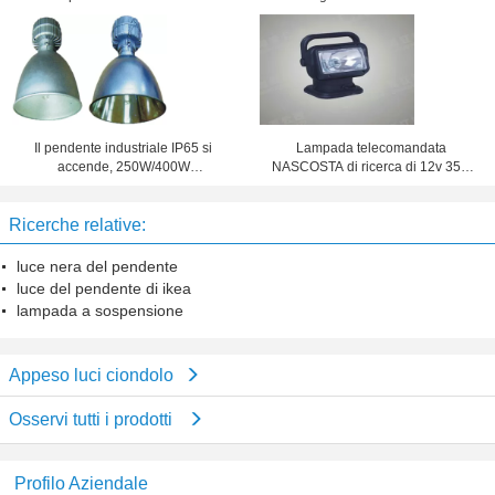
all'aperto, 3w/5w 175lm/105lm
accende, lampada del soffitto
HPS/di MH
Il pendente industriale IP65 si
Lampada telecomandata
accende, 250W/400W
NASCOSTA di ricerca di 12v 35w
21000lm/36000 lumi MH/alta
100m per la ferrovia/industria
plafoniera di HPS
siderurgica
Ricerche relative:
luce nera del pendente
luce del pendente di ikea
lampada a sospensione
Appeso luci ciondolo
Osservi tutti i prodotti
Profilo Aziendale