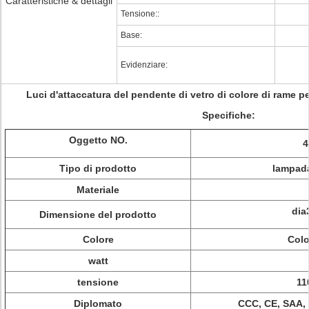
Caratteristiche & dettagli
Tensione::
Base:
Evidenziare:
Luci d'attaccatura del pendente di vetro di colore di rame p
Specifiche:
Oggetto NO.
4
Tipo di prodotto
lampada
Materiale
dia
Dimensione del prodotto
Colore
Colo
watt
tensione
11
Diplomato
CCC, CE, SAA,