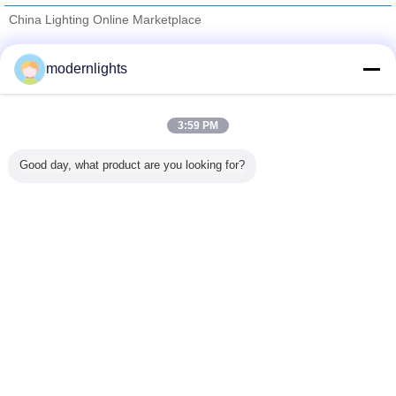
China Lighting Online Marketplace
Fornitori Verified
modernlights
Trust Seal
Verified Suplier
3:59 PM
Casa
Good day, what product are you looking for?
Tutti i prodotti
Circa noi
Contattaci
Richiedere un preventivo
Cambi la lingua