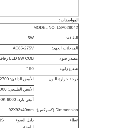
المواصفات:
MODEL NO: LSA029042
الطاقة:
5W
المدخلات الجهد:
AC85-275V
مصدر ضوء:
LED 5W COB رقاقة
شعاع زاوية:
90 °
درجة حرارة اللون:
الأبيض الدافئ: 2700-3500K
الأبيض الطبيعي: 4000-4500K
أبيض بارد: 6000-6500K
Dimmension (كسوكس):
92X92x40mm
غطاء
دليل الضوء
NS
اللوحة