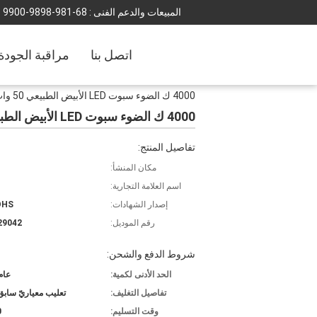
المبيعات والدعم الفنى :
86-189-8989-0099
اتصل بنا
مراقبة الجودة
4000 ك الضوء سبوت LED الأبيض الطبيعي 50 وات الكوز IP20 للفندق
4000 ك الضوء سبوت LED الأبيض الطبيعي 50 وات الكوز IP20 للفندق
تفاصيل المنتج:
مكان المنشأ:
اسم العلامة التجارية:
إصدار الشهادات:
OHS
رقم الموديل:
29042
شروط الدفع والشحن:
الحد الأدنى لكمية:
عام 00
تفاصيل التغليف:
تعليب معياريّ سابق/em
وقت التسليم:
0