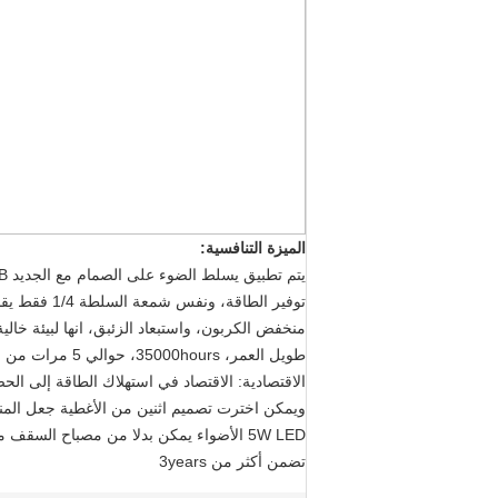
الميزة التنافسية:
يتم تطبيق يسلط الضوء على الصمام مع الجديد COB تقودها السلطة، وانها منتج جديد، وميزة يقارن إلى النازل التقليدية هي على النحو التالي:
توفير الطاقة، ونفس شمعة السلطة 1/4 فقط يقارن إلى السلطة التقليدية؛
منخفض الكربون، واستبعاد الزئبق، انها لبيئة خالي
طويل العمر، 35000hours، حوالي 5 مرات من الضوء التقليدي.
الاقتصادية: الاقتصاد في استهلاك الطاقة إلى الحص
ويمكن اخترت تصميم اثنين من الأغطية جعل المنت
5W LED الأضواء يمكن بدلا من مصباح السقف مصابيح الهالوجين 35W على الأقل
تضمن أكثر من 3years