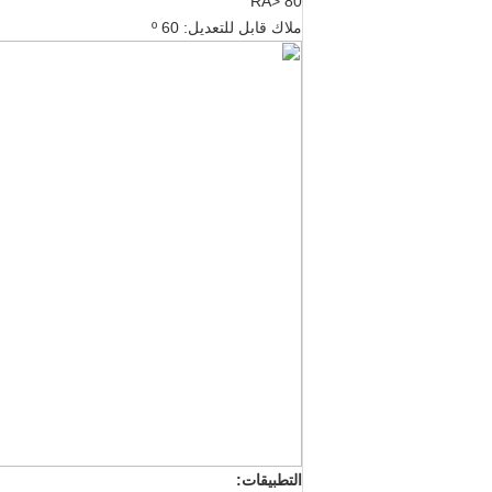
RA> 80
ملاك قابل للتعديل: 60 º
التطبيقات: