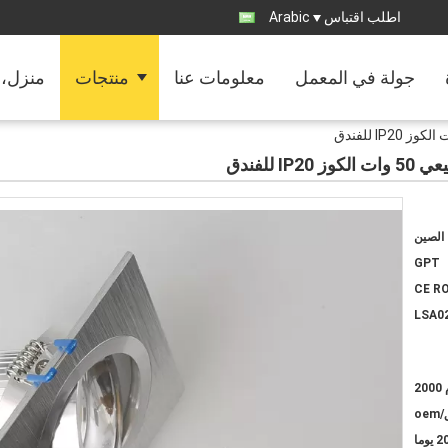
اطلب اقتباس
Arabic
جولة في المعمل
معلومات عنا
منتجات
منزل، 
الصين
GPT
CE R
LSA0
20
o
2 يوما