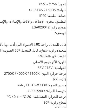
الجهد: 85V ~ 275V
شهادة: CE / TUV / ROHS
حماية الطبقة: IP20
التطبيق: مخزن الإضاءة، والأثاث والإضاءة، والإضا
نموذج رقم: LSA029042
الوصف:
متعددة زاوية شعاع، قابل للتعديل 60º العمودية القدرة قابل للتعديل، بالوعة الحرارة ممتازة للحد من تدهور مضيئة، سائق الصمام بعد أن أمر بشكل منفصل.
القوة الكهربائية: 5W
اللون: الألومنيوم الأصلي
الفولطية: 85V-275V
درجة حرارة اللون: 2700K / 4000K / 6500K
PF:> 0.9
مصدر الضوء: LED 5W COB رقاقة
متوسط ​​الحياة: 35000hours
درجة الحرارة التشغيلية: -20 ℃ ~ + 40 ℃
شعاع زاوية: 90º