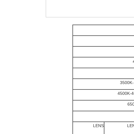
LENS
LE