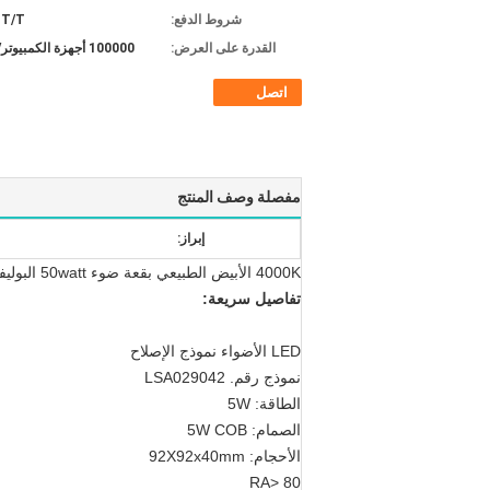
شروط الدفع:
T/T أو L/C
القدرة على العرض:
100000 أجهزة الكمبيوتر/الشهر
اتصل
مفصلة وصف المنتج
إبراز:
4000K الأبيض الطبيعي بقعة ضوء 50watt البوليفيين IP20 للفندق
تفاصيل سريعة:
LED الأضواء نموذج الإصلاح
نموذج رقم.
LSA029042
الطاقة: 5W
الصمام: 5W COB
الأحجام: 92X92x40mm
RA> 80