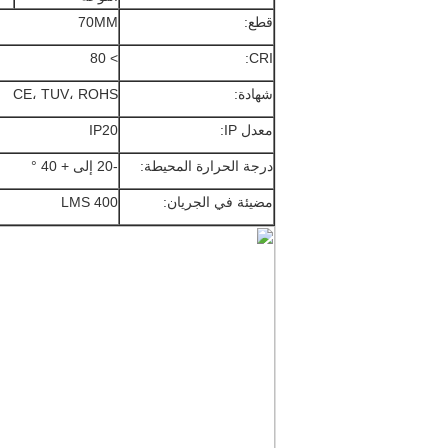
قطع:
70MM
> 80
CRI:
شهادة:
CE، TUV، ROHS
معدل IP:
IP20
درجة الحرارة المحيطة:
-20 إلى + 40 °
مضيئة في الجريان:
400 LMS