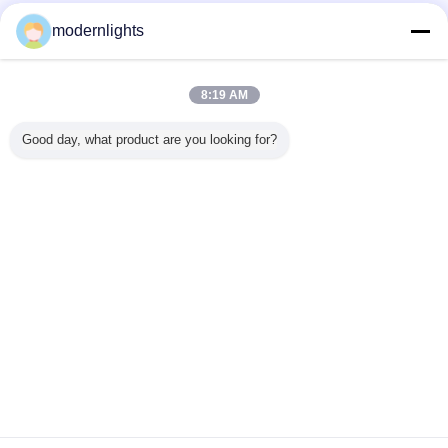
proveedores calificados
modernlights
Trust Seal
Verified Suplier
8:19 AM
Inicio
Good day, what product are you looking for?
Todos los productos
Mapa del Sitio
Contactar Ahora
Solicitar una cotización
Cambie la lengua
Sitio lleno
Copyright © 2015 - 2025 modernhanginglights.com.