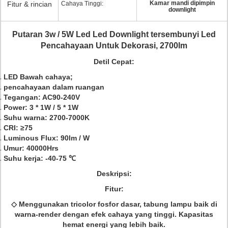
Kamar mandi dipimpin
Fitur & rincian
Cahaya Tinggi:
downlight
Putaran 3w / 5W Led Led Downlight tersembunyi Led
Pencahayaan Untuk Dekorasi, 2700lm
Detil Cepat:
LED Bawah cahaya;
pencahayaan dalam ruangan
Tegangan: AC90-240V
Power: 3 * 1W / 5 * 1W
Suhu warna: 2700-7000K
CRI: ≥75
Luminous Flux: 90lm / W
Umur: 40000Hrs
Suhu kerja: -40-75 ℃
Deskripsi:
Fitur:
◇ Menggunakan tricolor fosfor dasar, tabung lampu baik di
warna-render dengan efek cahaya yang tinggi.
Kapasitas
hemat energi yang lebih baik.