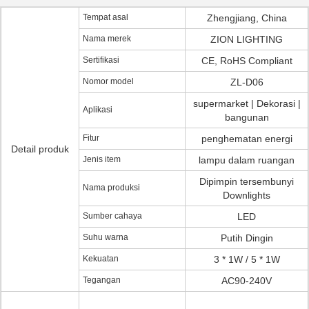
Tempat asal
Zhengjiang, China
Nama merek
ZION LIGHTING
Sertifikasi
CE, RoHS Compliant
Nomor model
ZL-D06
supermarket | Dekorasi |
Aplikasi
bangunan
Fitur
penghematan energi
Detail produk
Jenis item
lampu dalam ruangan
Dipimpin tersembunyi
Nama produksi
Downlights
Sumber cahaya
LED
Suhu warna
Putih Dingin
Kekuatan
3 * 1W / 5 * 1W
Tegangan
AC90-240V