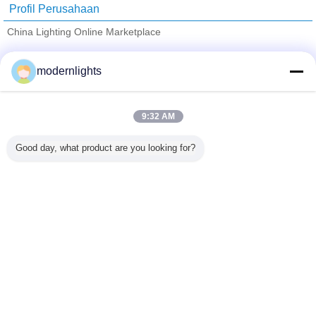
Profil Perusahaan
China Lighting Online Marketplace
Pemasok diverifikasi
modernlights
Trust Seal
Verified Suplier
9:32 AM
Rumah
Good day, what product are you looking for?
Semua produk
Tentang kita
Hubungi kami
Quote request suatu
Mengubah bahasa