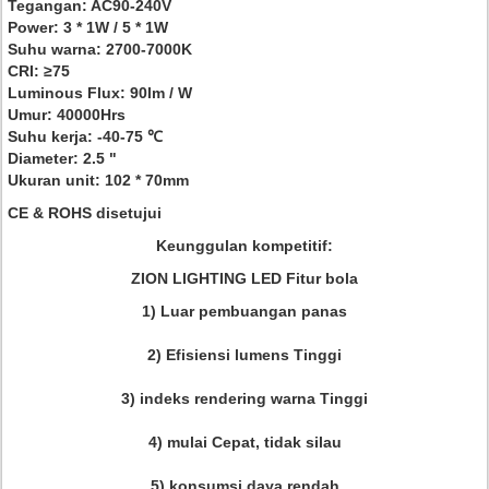
Tegangan: AC90-240V
Power: 3 * 1W / 5 * 1W
Suhu warna: 2700-7000K
CRI: ≥75
Luminous Flux: 90lm / W
Umur: 40000Hrs
Suhu kerja: -40-75 ℃
Diameter: 2.5 "
Ukuran unit: 102 * 70mm
CE & ROHS disetujui
Keunggulan kompetitif:
ZION LIGHTING LED Fitur bola
1) Luar pembuangan panas
2) Efisiensi lumens Tinggi
3) indeks rendering warna Tinggi
4) mulai Cepat, tidak silau
5) konsumsi daya rendah