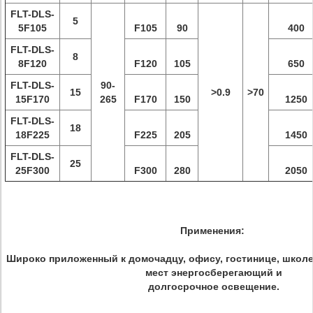
FLT-DLS-
5
5F105
F105
90
400
FLT-DLS-
8
8F120
F120
105
650
FLT-DLS-
90-
15
>0.9
>70
15F170
265
F170
150
1250
FLT-DLS-
18
18F225
F225
205
1450
FLT-DLS-
25
25F300
F300
280
2050
Применения:
Широко приложенный к домочадцу, офису, гостинице, школе
мест энергосберегающий и
долгосрочное освещение.