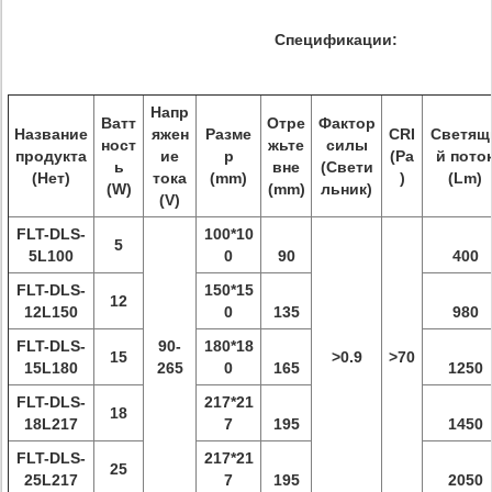
Спецификации:
Напр
Ватт
Отре
Фактор
Название
яжен
Разме
CRI
Светящ
ност
жьте
силы
продукта
ие
р
(Ра
й пото
ь
вне
(Свети
(Нет)
тока
(mm)
)
(Lm)
(W)
(mm)
льник)
(V)
FLT-DLS-
100*10
5
5L100
0
90
400
FLT-DLS-
150*15
12
12L150
0
135
980
FLT-DLS-
90-
180*18
15
>0.9
>70
15L180
265
0
165
1250
FLT-DLS-
217*21
18
18L217
7
195
1450
FLT-DLS-
217*21
25
25L217
7
195
2050