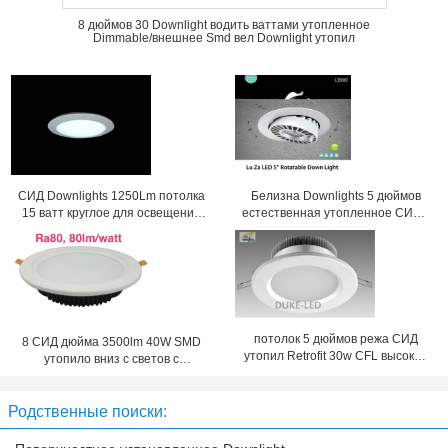
8 дюймов 30 Downlight водить ваттами утопленное
Dimmable/внешнее Smd вел Downlight утопил
СИД Downlights 1250Lm потолка
Белизна Downlights 5 дюймов
15 ватт круглое для освещения
естественная утопленное СИД с
гостиницы
энергосберегающий
потолок 5 дюймов режа СИД
8 СИД дюйма 3500lm 40W SMD
утопил Retrofit 30w CFL высокой
утопило вниз с светов с
эффективности Downlights
отрезанной стороной 210mm
Родственные поиски: