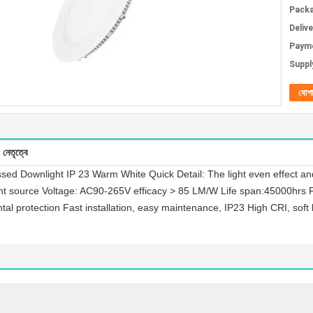
Packa
Deliv
Paym
Supply
যোগ
নেতৃত্বে
d Downlight IP 23 Warm White Quick Detail: The light even effect 
ght source Voltage: AC90-265V efficacy > 85 LM/W Life span:45000hrs Fe
al protection Fast installation, easy maintenance, IP23 High CRI, soft l