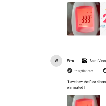
W
W*s
trustpilot.com
"I love how the Pico 4 han
eliminated！