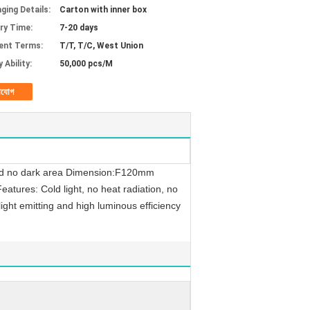
ging Details:
Carton with inner box
ery Time:
7-20 days
ent Terms:
T/T, T/C, West Union
 Ability:
50,000 pcs/M
াযোগ
and no dark area Dimension:F120mm
atures: Cold light, no heat radiation, no
ight emitting and high luminous efficiency