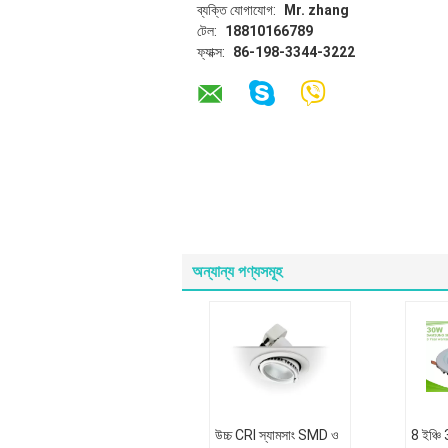
ব্যক্তি যোগাযোগ:
Mr. zhang
টেল:
18810166789
ফ্যাক্স:
86-198-3344-3222
অন্যান্য পণ্যসমূহ
উচ্চ CRI স্যামসাং SMD ও
8 ইঞ্চি 