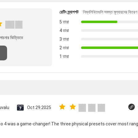
রেটিং স্ন্যাপশট
নিম্নলিখিতগুলি সমস্ত মূল্যায়নের বিতরণ
5 তারা
4 তারা
লোচনার ভিত্তিতে
3 তারা
2 তারা
1 তারা
uvalu
Oct 29.2025
ico 4 was a game-changer! The three physical presets cover most rang