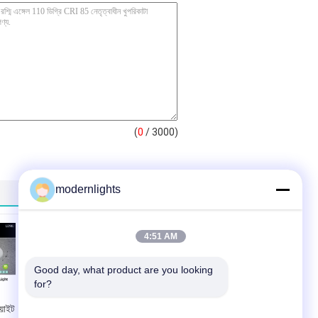
(
0
/ 3000)
modernlights
4:51 AM
Good day, what product are you looking 
for?
য়াইট
8 ইঞ্চি 3500lm 40W