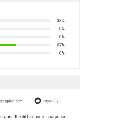
33%
0%
0%
67%
0%
trustpilot.com
সহায়ক (1)
es, and the difference in sharpness