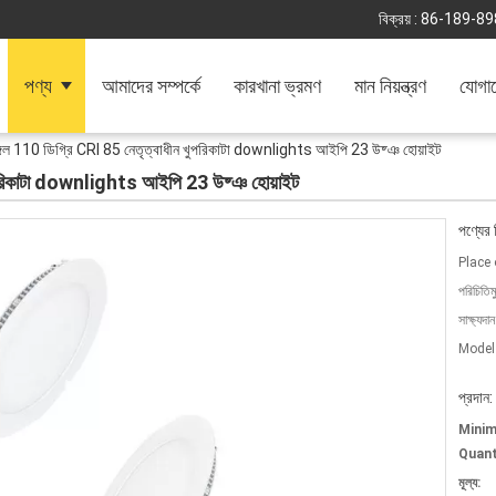
বিক্রয় :
86-189-89
পণ্য
আমাদের সম্পর্কে
কারখানা ভ্রমণ
মান নিয়ন্ত্রণ
যোগা
ঙ্গেল 110 ডিগ্রি CRI 85 নেতৃত্বাধীন খুপরিকাটা downlights আইপি 23 উষ্ঞ হোয়াইট
 খুপরিকাটা downlights আইপি 23 উষ্ঞ হোয়াইট
পণ্যের 
Place 
পরিচিতিম
সাক্ষ্যদান
Model
প্রদান:
Mini
Quant
মূল্য: