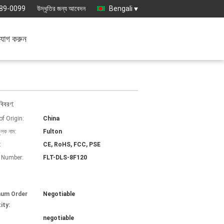
89-0099
উদ্ধৃতির জন্য আবেদন
Bengali
যোগ করুন
বিবরণ:
of Origin:
China
ুলক নাম:
Fulton
:
CE, RoHS, FCC, PSE
 Number:
FLT-DLS-8F120
mum Order
Negotiable
ity:
negotiable