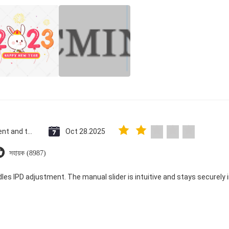
Saint Vincent and the Grenadines
Oct 28.2025
সহায়ক (8987)
dles IPD adjustment. The manual slider is intuitive and stays securely in