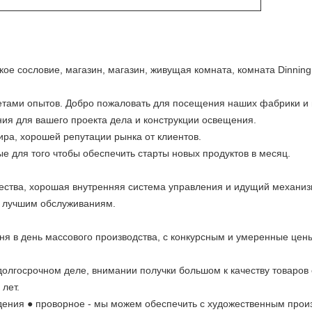
кое сословие, магазин, магазин, живущая комната, комната Dinning
етами опытов. Добро пожаловать для посещения наших фабрики и 
ия для вашего проекта дела и конструкции освещения.
ира, хорошей репутации рынка от клиентов.
е для того чтобы обеспечить старты новых продуктов в месяц.
ества, хорошая внутренняя система управления и идущий механиз
м лучшим обслуживаниям.
 дня в день массового производства, с конкурсным и умеренные це
олгосрочном деле, внимании получки большом к качеству товаров 
 лет.
едения
●
проворное - мы можем обеспечить с художественным прои