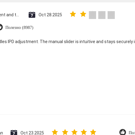
Saint Vincent and the Grenadines
Oct 28.2025
Полезно (8987)
dles IPD adjustment. The manual slider is intuitive and stays securely in
an
Oct 23.2025
Пол