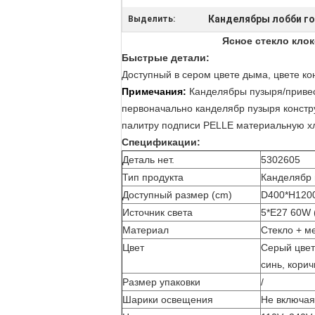
Канделябры лобби г
Выделить:
Ясное стекло кло
Быстрые детали:
Доступный в
сером цвете дыма, цвете ко
Примечания:
Канделябры пузыря/привес
первоначально канделябр пузыря констру
палитру подписи PELLE материальную хло
Спецификации:
Деталь нет.
5302605
Тип продукта
Канделябр 
Доступный размер (cm)
D400*H12
Источник света
5*E27 60W 
Материал
Стекло + м
Цвет
Серый цвет 
синь, кори
Размер упаковки
/
Шарики освещения
Не включая