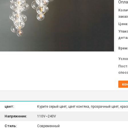
Опла
Коли
заказ
Цена:
Упак
дета
Врем
Усло
Пост
спос
ко
цвет:
Курите серый цвет, цвет конгяка, прозрачный цвет, кра
Напряжение:
110V~240V
Стиль:
Современный