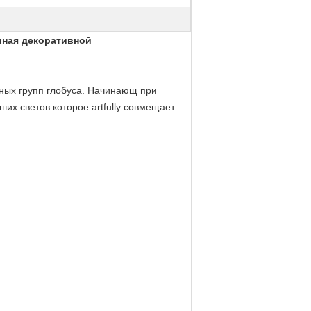
шная декоративной
ных групп глобуса. Начинающ при
х светов которое artfully совмещает