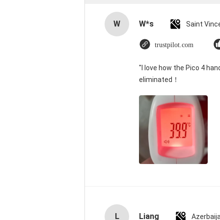
W
W*s
trustpilot.com
"I love how the Pico 4 han
eliminated！
L
Liang
Azerbaij