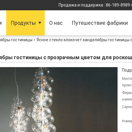
Продажа и поддержка :
86-189-8989
м
Продукты
О нас
Путешествие фабрики
ябры гостиницы
Ясное стекло клокочет канделябры гостиницы 
лябры гостиницы с прозрачным цветом для роско
Подр
Место
проис
Фирм
наиме
Серти
Номер