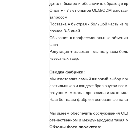
деталя быстро и обеспечить образец в в
Опыт
●
- 7 лет опытов OEM/ODM изготав
запросом.
Поставка
●
быстрая - большой часть из 
познее 3-5 дней.
Сбывания
●
профессиональные объениняю
часа.
Репутация
●
высокая - мы получаем бол
известных тавр.
Сводка фабрики:
Мы изготовляя самый широкий выбор при
светильников и канделябров внутри всем
латунном, металл, древесина и материал 
Наш бег наши фабрики основанные на ст
Мы имеем обеспечить обслуживания OEM/
отечественном и международном такая го
Обзоры фото продуктов: