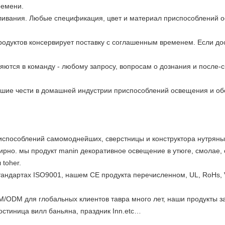
ремени.
ливания. Любые спецификация, цвет и материал приспособлений о
продуктов консервирует поставку с соглашенным временем. Если до
тся в команду - любому запросу, вопросам о дознания и после-с
ьшие чести в домашней индустрии приспособлений освещения и 
способлений самомоднейших, сверстницы и конструктора нутряны
ирно. мы продукт manin декоративное освещение в утюге, смолае, 
toher.
андартах ISO9001, нашем CE продукта перечисленном, UL, RoHs,
ODM для глобальных клиентов тавра много лет, наши продукты з
стиница вилл баньяна, праздник Inn.etc…