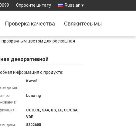
-0099
Спросите цитату
Russian
Проверка качества
Свяжитесь мы
с прозрачным цветом для роскошная
шная декоративной
обная информация о продукте:
Китай
хождения:
енное
Lonwing
нование:
фикация:
CCC,CE, SAA, BS, EU, UL/CSA,
VDE
 модели:
5302605