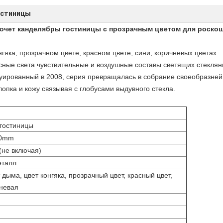
остиницы
кочет канделябры гостиницы с прозрачным цветом для роско
нгяка, прозрачном цвете, красном цвете, сини, коричневых цветах
ные света чувствительные и воздушные составы светящих стеклян
ированный в 2008, серия превращалась в собрание своеобразнейши
пка и кожу связывая с глобусами выдувного стекла.
гостиницы
00mm
(не включая)
еталл
дыма, цвет конгяка, прозрачный цвет, красный цвет,
чневая