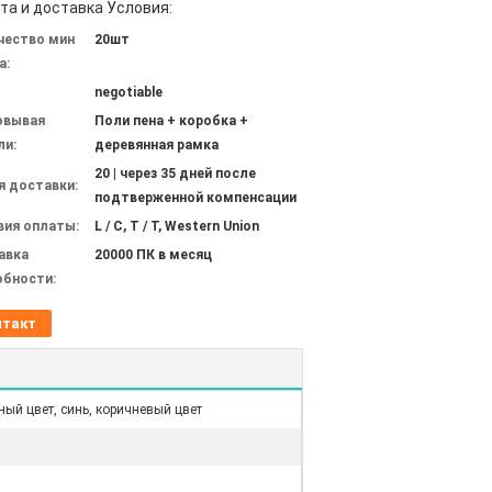
та и доставка Условия:
чество мин
20шт
а:
negotiable
овывая
Поли пена + коробка +
ли:
деревянная рамка
20 | через 35 дней после
я доставки:
подтверженной компенсации
вия оплаты:
L / C, T / T, Western Union
авка
20000 ПК в месяц
обности:
нтакт
сный цвет, синь, коричневый цвет