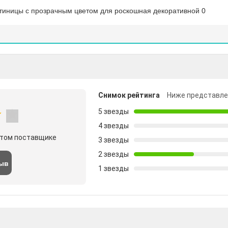
Снимок рейтинга
Ниже представле
5 звезды
4 звезды
этом поставщике
3 звезды
2 звезды
зыв
1 звезды