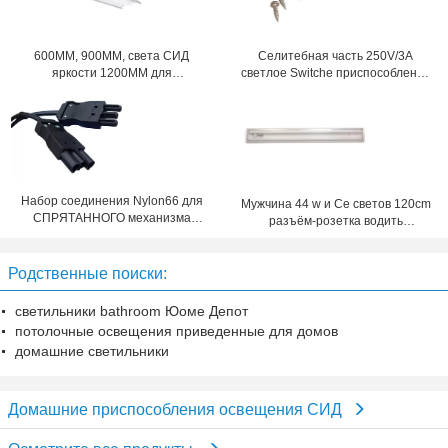
600MM, 900MM, света СИД
Селитебная часть 250V/3A
яркости 1200MM для
светлое Switche приспособления
промышленного
освещения
приспособления освещения
Набор соединения Nylon66 для
Мужчина 44 w и Ce светов 120cm
СПРЯТАННОГО механизма
разъём-розетка водить
уравнения
индикаторной панелью
доказанный для офиса
Родственные поиски:
светильники bathroom Юоме Депот
потолочные освещения приведенные для домов
домашние светильники
Домашние приспособления освещения СИД