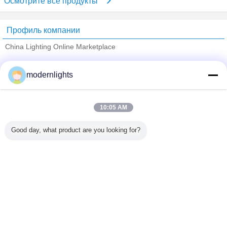
Осмотрите все продукты
Профиль компании
China Lighting Online Marketplace
проверенных поставщиков
modernlights
Trust Seal
Verified Suplier
10:05 AM
Главная страница
Good day, what product are you looking for?
Все продукты
Карта сайта
контактные данные
Отправить запрос
Измените язык