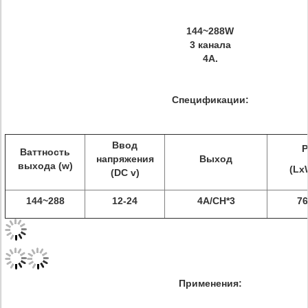
144~288W
3 канала
4A.
Спецификации:
Ввод
Р
Ваттность
напряжения
Выход
выхода (w)
(Lx
(DC v)
144~288
12-24
4A/CH*3
76
Применения: