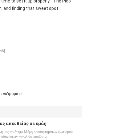
time to set it up properly!""The Pico
th, and finding that sweet spot
66)
 κοu'φώματα
ας απευθείας σε εμάς