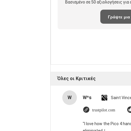
Βασισμένο σε 50 αξιολογήσεις για
Γράψτε μια
κριτική
Όλες οι Κριτικές
W
W*s
trustpilot.com
"I love how the Pico 4 han
eliminated！