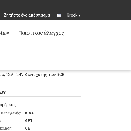
Ζητήστε ένα απόσπασμα
Greek
σίων
Ποιοτικός έλεγχος
, 12V - 24V 3 ενισχυτής των RGB
ών
ομέρειες:
 καταγωγής:
ΚΊΝΑ
α:
GPT
ποίηση:
CE