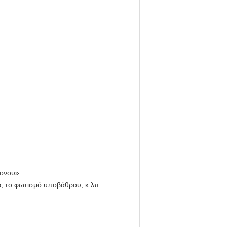
γονου»
α, το φωτισμό υποβάθρου, κ.λπ.