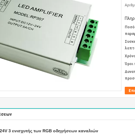
Αριθμ
Πληρ
Ποσό
παραγ
Συσκ
λεπτ
Χρόν
Όροι
Δυνα
προσ
Επ
έσεων
24V 3 ενισχυτής των RGB οδηγήσεων καναλιών