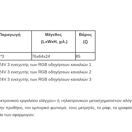
Παραγωγή
Μέγεθος
Βάρος
(LxWxH, χιλ.)
(ζ)
*3
76x64x24
85
λεκτρονικού εργαλείου ελέγχου» ή «ηλεκτρονικών μετασχηματιστών αλό
την προθήκη, τον εμπορικό φωτισμό, τους μετρητές, το ράφι, τα γραφεί
ία των εφαρμογών: