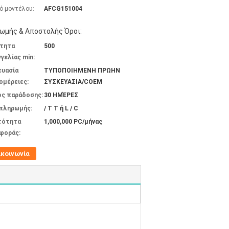
ό μοντέλου:
AFCG151004
ωμής & Αποστολής Όροι:
τητα
500
γελίας min:
ευασία
ΤΥΠΟΠΟΙΗΜΕΝΗ ΠΡΩΗΝ
ομέρειες:
ΣΥΣΚΕΥΑΣΙΑ/COEM
ος παράδοσης:
30 ΗΜΈΡΕΣ
 πληρωμής:
/ T T ή L / C
τότητα
1,000,000 PC/μήνας
φοράς:
ικοινωνία