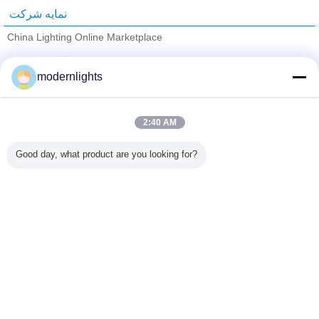
نمایه شرکت
China Lighting Online Marketplace
تامین کنندگان تایید شده
modernlights
Trust Seal
Verified Suplier
2:40 AM
خانه
Good day, what product are you looking for?
همه محصولات
دربارهی ما
تماس با ما
درخواست نقل قول
تغییر زبان