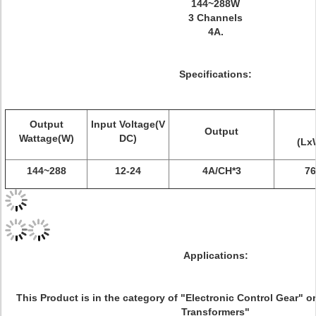
144~288W
3 Channels
4A.
Specifications:
Output
Input Voltage(V
Output
Wattage(W)
DC)
(Lx
144~288
12-24
4A/CH*3
76
Applications:
This Product is in the category of "Electronic Control Gear" o
Transformers"