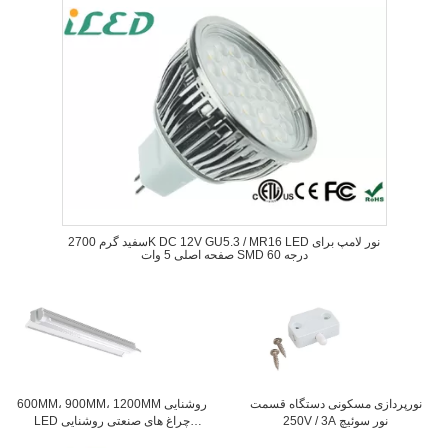
سفید گرم 2700K DC 12V GU5.3 / MR16 LED نور لامپ برای
صفحه اصلی 5 وات SMD 60 درجه
نورپردازی مسکونی دستگاه قسمت
600MM، 900MM، 1200MM روشنایی
250V / 3A نور سوئیچ
LED چراغ های صنعتی روشنایی
فیکسچر