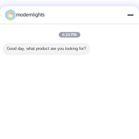
যাচাইকৃত সরবরাহকারী
modernlights
Trust Seal
Verified Suplier
6:24 PM
বাড়ি
Good day, what product are you looking for?
সব পণ্য
আমাদের সম্পর্কে
আমাদের সাথে যোগাযোগ করুন
উদ্ধৃতির জন্য আবেদন
ভাষা পরিবর্তন করুন
সম্পূর্ণ সাইট