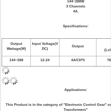
144~288W
3 Channels
4A.
Specifications:
Output
Input Voltage(V
Output
Wattage(W)
DC)
(Lx
144~288
12-24
4A/CH*3
76
Applications:
This Product is in the category of "Electronic Control Gear" o
Transformers"