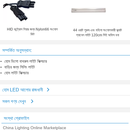
HID কন্ট্রোল গিয়ার জন্য Nylon66 সংযোগ
44 ওয়াট পুরুষ এবং মহিলা সংযোগকারী ফ্ল্যাট
কিট
প্যানেল লাইট 120cm সিই অফিস বনা
সম্পর্কিত অনুসন্ধান:
হোম ডিপো বাথরুম লাইট ফিক্সচার
বাড়ির জন্য সিলিং লাইট
হোম লাইট ফিক্সচার
হোম LED আলোর রাজধানী
সকল পণ্য দেখুন
সংস্থা প্রোফাইল
China Lighting Online Marketplace