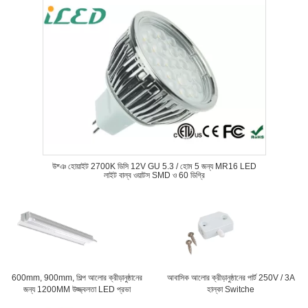
উষ্ঞ হোয়াইট 2700K ডিসি 12V GU 5.3 / হোম 5 জন্য MR16 LED
লাইট বাল্ব ওয়াটস SMD ও 60 ডিগ্রি
600mm, 900mm, শিল্প আলোর ক্রীড়ানুষ্ঠানের
আবাসিক আলোর ক্রীড়ানুষ্ঠানের পার্ট 250V / 3A
জন্য 1200MM উজ্জ্বলতা LED প্রভা
হাল্কা Switche