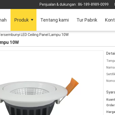
Penjualan & dukungan :
86-189-8989-0099
mah
Produk
Tentang kami
Tur Pabrik
Kont
Tersembunyi LED Ceiling Panel Lampu 10W
Lampu 10W
Detai
Tempa
Nama 
Sertifi
Nomor
Syar
Kuant
Order
Harga