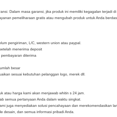
ansi. Dalam masa garansi, jika produk ini memiliki kegagalan terjadi
yanan pemeliharaan gratis atau mengubah produk untuk Anda berdasa
lum pengiriman, L/C, western union atau paypal.
 setelah menerima deposit
ah pembayaran diterima
jumlah besar
uaikan sesuai kebutuhan pelanggan logo, merek dll.
k atau harga kami akan menjawab whitin s 24 jam.
ab semua pertanyaan Anda dalam waktu singkat.
 Kami juga menyediakan solusi pencahayaan dan merekomendasikan la
de desain, dan semua informasi pribadi Anda.