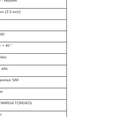
0 * H68mm
m (3.5 inch)
 80
~ + 40 °
silau
k ada
isolasi SIM
ar
C WARGA TONGKOL
m