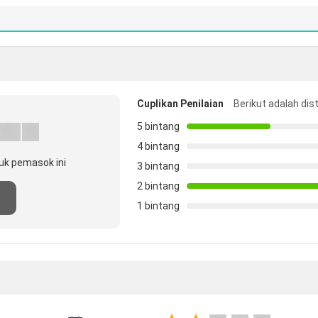
Cuplikan Penilaian
Berikut adalah dis
5 bintang
4 bintang
uk pemasok ini
3 bintang
2 bintang
n
1 bintang