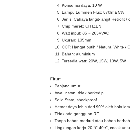
Konsumsi daya: 10 W
Lampu Lummen Flux: 870lm
± 5%
Jenis: Cahaya langit-langit Retrofit /
Chip merek: CITIZEN
Watt input:
85 ~ 265V
VAC
Ukuran: 105mm
CCT: Hangat putih / Netural White / C
Bahan: aluminium
Tersedia watt: 20W, 15W, 10W, 5W
Fitur:
Panjang umur
Awal instan, tidak berkedip
Solid State, shockproof
Hemat daya lebih dari 90% oleh bola la
Tidak ada gangguan RF
Tanpa bahan merkuri atau bahan berbah
Lingkungan kerja-20 ℃-40℃, cocok untuk 