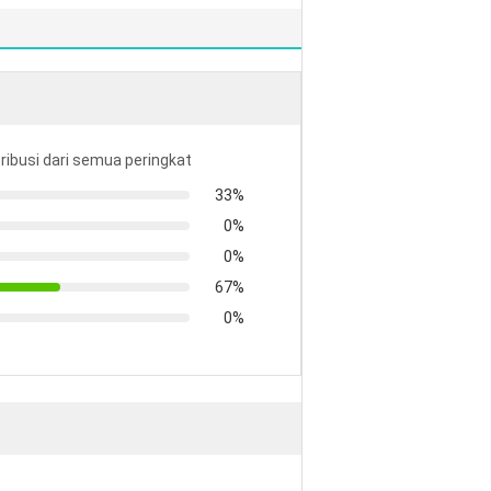
tribusi dari semua peringkat
33%
0%
0%
67%
0%