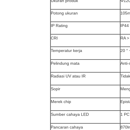
Ukuran produk
Φ
12
Potong ukuran
105m
IP Rating
IP44
CRI
RA >
Temperatur kerja
20 ° 
Pelindung mata
Anti-
Radiasi UV atau IR
Tida
Sopir
Meng
Merek chip
Epist
Sumber cahaya LED
1 P
Pancaran cahaya
870l