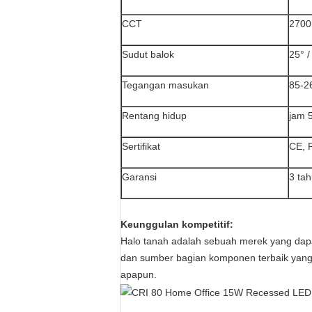
CCT
2700
Sudut balok
25° /
Tegangan masukan
85-2
Rentang hidup
jam 
Sertifikat
CE, 
Garansi
3 ta
Keunggulan kompetitif:
Halo tanah adalah sebuah merek yang dapa
dan sumber bagian komponen terbaik yang t
apapun.