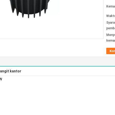
Kemas
Waktu
Syara
pemba
Meny
kema
Ko
langit kantor
5W