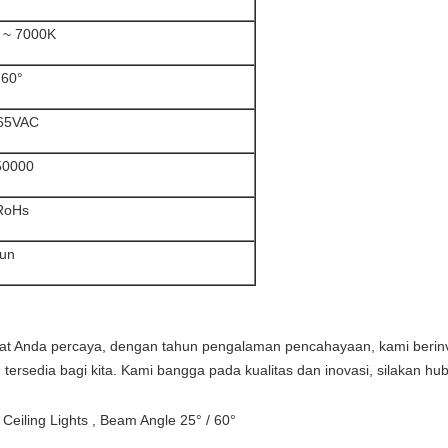
 ~ 7000K
 60°
65VAC
50000
RoHs
hun
t Anda percaya, dengan tahun pengalaman pencahayaan, kami berinves
ersedia bagi kita. Kami bangga pada kualitas dan inovasi, silakan hub