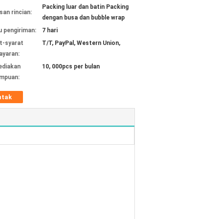
Packing luar dan batin Packing
an rincian:
dengan busa dan bubble wrap
 pengiriman:
7 hari
t-syarat
T/T, PayPal, Western Union,
yaran:
ediakan
10, 000pcs per bulan
mpuan:
ntak