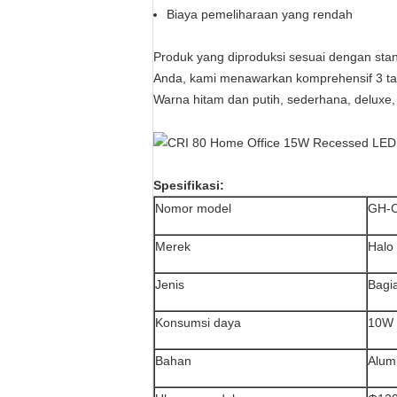
Biaya pemeliharaan yang rendah
Produk yang diproduksi sesuai dengan st
Anda, kami menawarkan komprehensif 3 ta
Warna hitam dan putih, sederhana, deluxe,
Spesifikasi:
Nomor model
GH-
Merek
Halo
Jenis
Bagia
Konsumsi daya
10W
Bahan
Alum