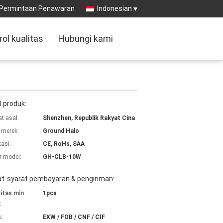
Permintaan Penawaran
Indonesian
rol kualitas
Hubungi kami
l produk:
t asal:
Shenzhen, Republik Rakyat Cina
merek:
Ground Halo
kasi:
CE, RoHs, SAA
 model:
GH-CLB-10W
at-syarat pembayaran & pengiriman:
itas min
1pcs
:
:
EXW / FOB / CNF / CIF