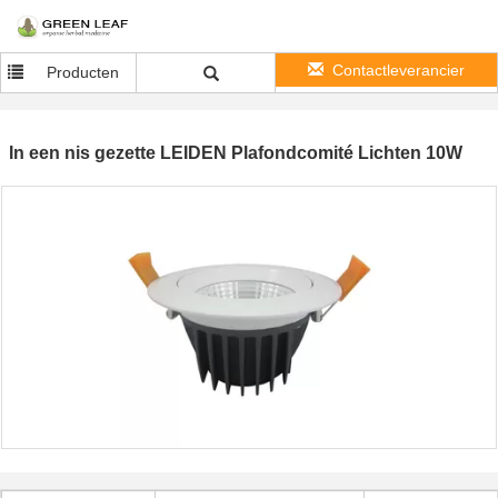
Contactleverancier
Producten
In een nis gezette LEIDEN Plafondcomité Lichten 10W