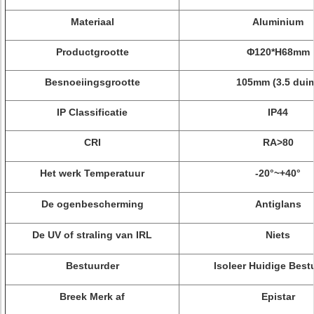
Materiaal
Aluminium
Productgrootte
Φ120*H68mm
Besnoeiingsgrootte
105mm (3.5 dui
IP Classificatie
IP44
CRI
RA>80
Het werk Temperatuur
-20°~+40°
De ogenbescherming
Antiglans
De UV of straling van IRL
Niets
Bestuurder
Isoleer Huidige Best
Breek Merk af
Epistar