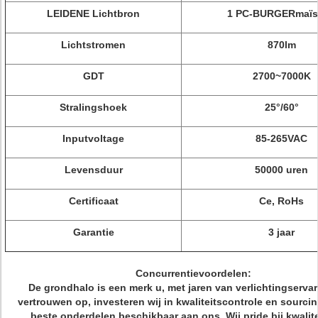
LEIDENE Lichtbron
1 PC-BURGERmaïs
Lichtstromen
870lm
GDT
2700~7000K
Stralingshoek
25°/60°
Inputvoltage
85-265VAC
Levensduur
50000 uren
Certificaat
Ce, RoHs
Garantie
3 jaar
Concurrentievoordelen:
De grondhalo is een merk u, met jaren van verlichtingserva
vertrouwen op, investeren wij in kwaliteitscontrole en sourci
beste onderdelen beschikbaar aan ons. Wij pride bij kwalite