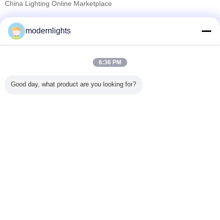
China Lighting Online Marketplace
Verified Leveranciers
modernlights
Trust Seal
Verified Suplier
6:36 PM
Thuis
Good day, what product are you looking for?
Alle producten
Ongeveer ons
Contacteer ons
Vraag een offerte aan
Veranderingstaal
Volledige Plaats