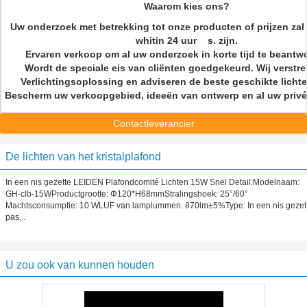
Waarom kies ons?
Uw onderzoek met betrekking tot onze producten of prijzen za
whitin 24 uur s. zijn.
Ervaren verkoop om al uw onderzoek in korte tijd te bean
Wordt de speciale eis van cliënten goedgekeurd. Wij verstr
Verlichtingsoplossing en adviseren de beste geschikte lich
Bescherm uw verkoopgebied, ideeën van ontwerp en al uw priv
Contactleverancier
De lichten van het kristalplafond
In een nis gezette LEIDEN Plafondcomité Lichten 15W Snel Detail:Modelnaam:
GH-clb-15WProductgrootte: Φ120*H68mmStralingshoek: 25°/60°
Machtsconsumptie: 10 WLUF van lamplummen: 870lm±5%Type: In een nis gezet
pas...
U zou ook van kunnen houden