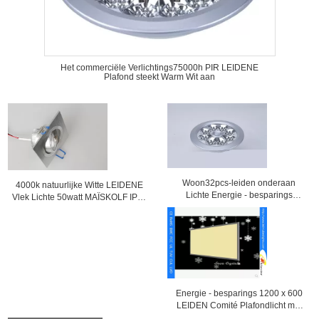
Het commerciële Verlichtings75000h PIR LEIDENE
Plafond steekt Warm Wit aan
Woon32pcs-leiden onderaan
4000k natuurlijke Witte LEIDENE
Lichte Energie - besparings
Vlek Lichte 50watt MAÏSKOLF IP20
Wit/Warm Wit
voor Hotel
Energie - besparings 1200 x 600
LEIDEN Comité Plafondlicht met
Aluminiumlegering Shell als-cei15-