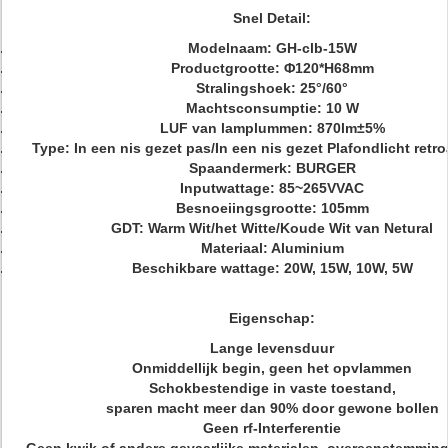
Snel Detail:
Modelnaam: GH-clb-15W
Productgrootte:
Φ120*H68mm
Stralingshoek: 25°/60°
Machtsconsumptie: 10 W
LUF van lamplummen: 870lm±5%
Type: In een nis gezet pas/In een nis gezet Plafondlicht retro
Spaandermerk: BURGER
Inputwattage: 85~265VVAC
Besnoeiingsgrootte: 105mm
GDT: Warm Wit/het Witte/Koude Wit van Netural
Materiaal: Aluminium
Beschikbare wattage: 20W, 15W, 10W, 5W
Eigenschap:
Lange levensduur
Onmiddellijk begin, geen het opvlammen
Schokbestendige in vaste toestand,
sparen macht meer dan 90% door gewone bollen
Geen rf-Interferentie