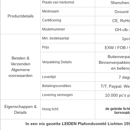
Plaats van herkomst
Shenzhen,
Merknaam
Ground 
Productdetails
Certificering
CE, RoHs
Modelnummer
GH-clb
Min. bestelaantal
1pc
Prijs
EXW / FOB / 
Buitenverpa
Betalen &
Verpakking Details
Binnenverpakkin
Verzenden
en bellen
Algemene
voorwaarden
Levertijd
7 dag
Betalingscondities
T/T, Paypal, We
Levering vermogen
10.000 pc's 
Eigenschappen &
de geleide lich
Hoog licht:
Details
bureaupl
In een nis gezette LEIDEN Plafondcomité Lichten 1