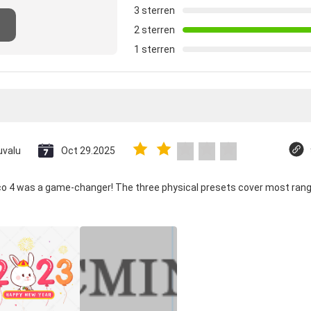
3 sterren
2 sterren
1 sterren
uvalu
Oct 29.2025
ico 4 was a game-changer! The three physical presets cover most rang