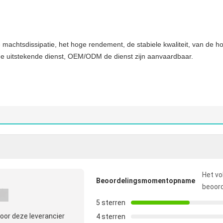
 machtsdissipatie, het hoge rendement, de stabiele kwaliteit, van de h
, de uitstekende dienst, OEM/ODM de dienst zijn aanvaardbaar.
Het vo
Beoordelingsmomentopname
beoord
5 sterren
oor deze leverancier
4 sterren