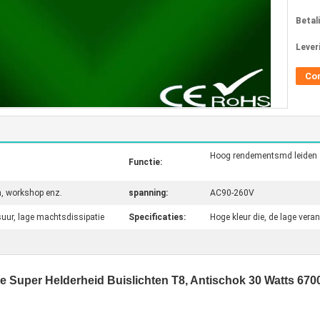
Betal
Lever
Co
Hoog rendementsmd leiden
Functie:
n, workshop enz.
spanning:
AC90-260V
uur, lage machtsdissipatie
Specificaties:
Hoge kleur die, de lage vera
Super Helderheid Buislichten T8, Antischok 30 Watts 670