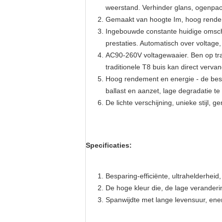
weerstand. Verhinder glans, ogenpaot
Gemaakt van hoogte Im, hoog rendem
Ingebouwde constante huidige omschak
prestaties. Automatisch over voltage
AC90-260V voltagewaaier. Ben op tradi
traditionele T8 buis kan direct verva
Hoog rendement en energie - de besp
ballast en aanzet, lage degradatie t
De lichte verschijning, unieke stijl,
Specificaties:
Besparing-efficiënte, ultrahelderhei
De hoge kleur die, de lage veranderi
Spanwijdte met lange levensuur, ener