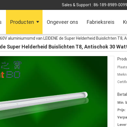
Sales & Support :
86-189-8989-009
s
Producten
Ongeveer ons
Fabrieksreis
K
60V aluminiumsmd van LEIDENE de Super Helderheid Buislichten T8, 
e Super Helderheid Buislichten T8, Antischok 30 Wat
Produ
Plaat
Merkn
Certifi
Beta
Min. 
Prijs:
Verpa
Levert