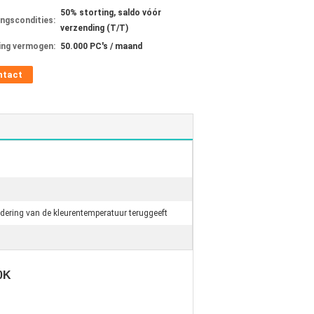
50% storting, saldo vóór
ingscondities:
verzending (T/T)
ing vermogen:
50.000 PC's / maand
ntact
ndering van de kleurentemperatuur teruggeeft
0K