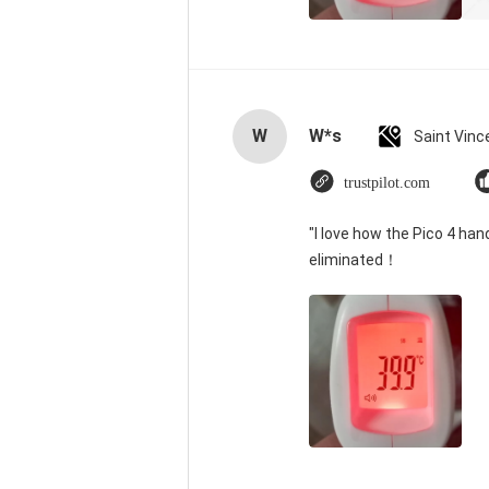
W
W*s
trustpilot.com
"I love how the Pico 4 han
eliminated！