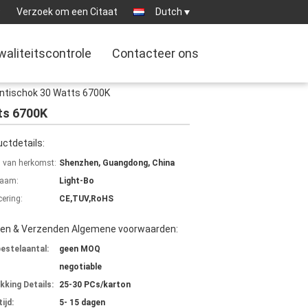
9
Verzoek om een Citaat
Dutch
waliteitscontrole
Contacteer ons
Antischok 30 Watts 6700K
ts 6700K
ctdetails:
s van herkomst:
Shenzhen, Guangdong, China
aam:
Light-Bo
cering:
CE,TUV,RoHS
len & Verzenden Algemene voorwaarden:
bestelaantal:
geen MOQ
negotiable
kking Details:
25-30 PCs/karton
ijd:
5- 15 dagen