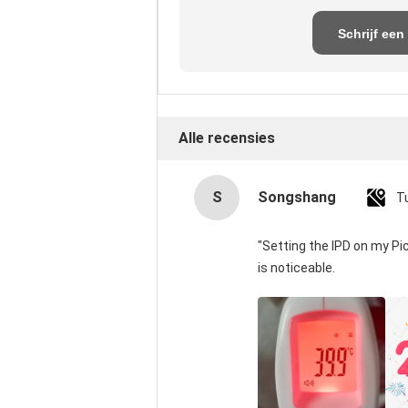
Schrijf een
recensie
Alle recensies
S
Songshang
T
"Setting the IPD on my P
is noticeable.