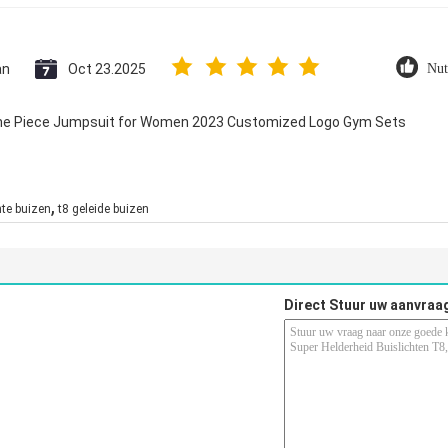
an
Oct 23.2025
Nut
 One Piece Jumpsuit for Women 2023 Customized Logo Gym Sets
,
hte buizen
t8 geleide buizen
Direct Stuur uw aanvraa