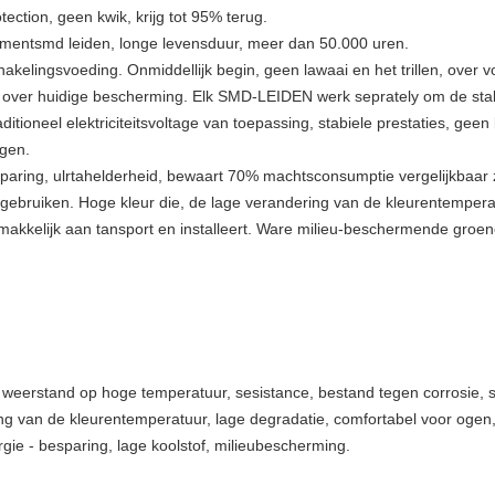
ection, geen kwik, krijg tot 95% terug.
entsmd leiden, longe levensduur, meer dan 50.000 uren.
elingsvoeding. Onmiddellijk begin, geen lawaai en het trillen, over v
, over huidige bescherming. Elk SMD-LEIDEN werk seprately om de stab
tioneel elektriciteitsvoltage van toepassing, stabiele prestaties, geen
ngen.
aring, ulrtahelderheid, bewaart 70% machtsconsumptie vergelijkbaar z
e gebruiken. Hoge kleur die, de lage verandering van de kleurentemper
 gemakkelijk aan tansport en installeert. Ware milieu-beschermende groe
d, weerstand op hoge temperatuur, sesistance, bestand tegen corrosie,
ng van de kleurentemperatuur, lage degradatie, comfortabel voor ogen, 
gie - besparing, lage koolstof, milieubescherming.