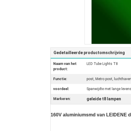
Gedetailleerde productomschrijving
Naam van het
LED Tube Lights T8
product:
Functie:
post, Metro post, luchthave
voordeel:
Spanwijdte met lange levens
geleide t8 lampen
Markeren:
160V aluminiumsmd van LEIDENE de 