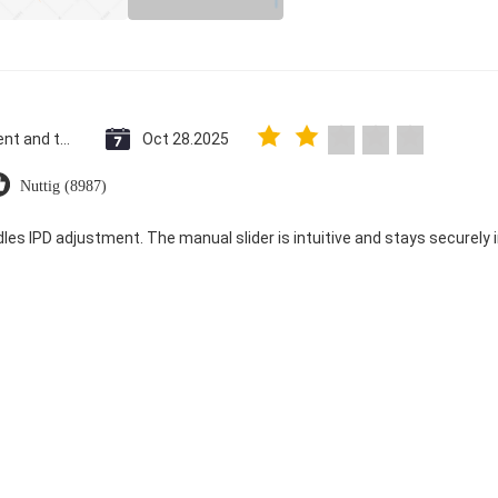
Saint Vincent and the Grenadines
Oct 28.2025
Nuttig (8987)
dles IPD adjustment. The manual slider is intuitive and stays securely in