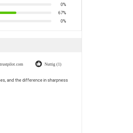
0%
67%
0%
trustpilot.com
Nuttig (1)
es, and the difference in sharpness