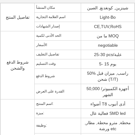
شينزين, كونغدنغ, الصين
مكان المنشأ
Light-Bo
اسم العلامة التجارية
تفاصيل المنتج
CE,TUV,RoHS
إصدار الشهادات
ما من MOQ
الحد الأدنى لكمية
negotiable
الأسعار
25-30 pcs/علبة
تفاصيل التغليف
شروط الدفع
5- 15 يوم
وقت التسليم
والشحن
50% راسب, ميزان قبل
شروط الدفع
شحن (T/T)
50,000 أجهزة الكمبيوتر/
القدرة على العرض
الشهر
أضواء T8 أدى أنبوب
اسم المنتج:
فعالية عال SMD led
ميزة:
محطة, مترو محطة, مطار,
وظيفة:
ورشة etc