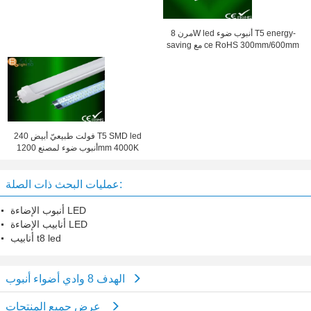
مرن 8W led أنبوب ضوء T5 energy-
saving مع ce RoHS 300mm/600mm
240 فولت طبيعيّ أبيض T5 SMD led
أنبوب ضوء لمصنع 1200mm 4000K
عمليات البحث ذات الصلة:
أنبوب الإضاءة LED
أنابيب الإضاءة LED
أنابيب t8 led
الهدف 8 وادي أضواء أنبوب
عرض جميع المنتجات