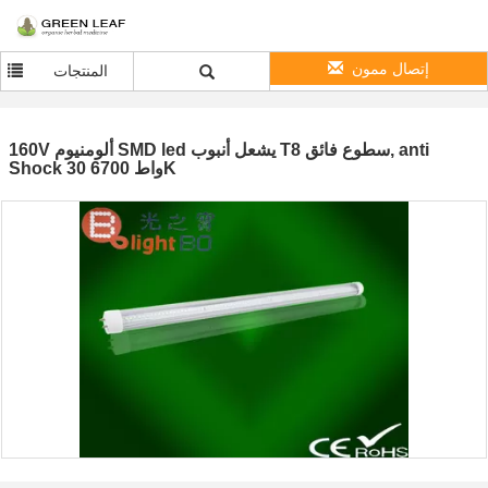
إتصال ممون
المنتجات
160V ألومنيوم SMD led يشعل أنبوب T8 سطوع فائق, anti
Shock 30 واط 6700K