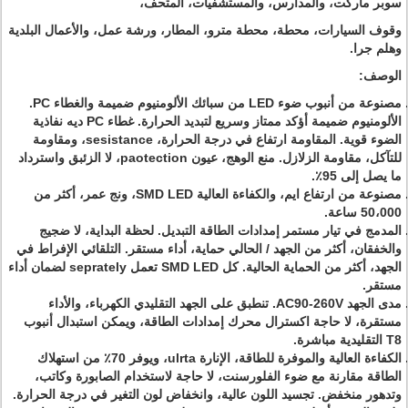
سوبر ماركت، والمدارس، والمستشفيات، المتحف،
وقوف السيارات، محطة، محطة مترو، المطار، ورشة عمل، والأعمال البلدية
وهلم جرا.
الوصف:
مصنوعة من أنبوب ضوء LED من سبائك الألومنيوم ضميمة والغطاء PC.
الألومنيوم ضميمة أؤكد ممتاز وسريع لتبديد الحرارة.
غطاء PC ديه نفاذية
الضوء قوية.
المقاومة ارتفاع في درجة الحرارة، sesistance، ومقاومة
للتآكل، مقاومة الزلازل.
منع الوهج، عيون paotection، لا الزئبق واسترداد
ما يصل إلى 95٪.
مصنوعة من ارتفاع ايم، والكفاءة العالية SMD LED، ونج عمر، أكثر من
50،000 ساعة.
المدمج في تيار مستمر إمدادات الطاقة التبديل.
لحظة البداية، لا ضجيج
والخفقان، أكثر من الجهد / الحالي حماية، أداء مستقر.
التلقائي الإفراط في
الجهد، أكثر من الحماية الحالية.
كل SMD LED تعمل seprately لضمان أداء
مستقر.
مدى الجهد AC90-260V.
تنطبق على الجهد التقليدي الكهرباء، والأداء
مستقرة، لا حاجة اكسترال محرك إمدادات الطاقة، ويمكن استبدال أنبوب
T8 التقليدية مباشرة.
الكفاءة العالية والموفرة للطاقة، الإنارة ulrta، ويوفر 70٪ من استهلاك
الطاقة مقارنة مع ضوء الفلورسنت، لا حاجة لاستخدام الصابورة وكاتب،
وتدهور منخفض.
تجسيد اللون عالية، وانخفاض لون التغير في درجة الحرارة.