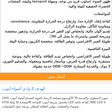
ظهور الضوء، أسلوب فريد من نوعه، وسهلة tansport وتثبيته.
المنتجات
الخضراء الحقيقية للبيئة واقية.
المواصفات:
كفاءة إنقاذ، الإنارة جدا، وارتفاع درجة الحرارة المقاومة، sesistance،
ومقاومة للتآكل، مقاومة الزلازل.
تقديم ألوان عالية، وانخفاض لون التغير في درجة الحرارة، وتدهور منخفضة
ومريحة للعينين واسترداد ما يصل الى 95٪.
طويلة العمر الافتراضي، وتوفير الطاقة، منخفضة الكربون وحماية البيئة.
الميزة التنافسية:
طويلة العمر الافتراضي، وانخفاض تبديد الطاقة، وكفاءة عالية، ونوعية
مستقرة، وارتفاع قدرة العرض، وبأسعار تنافسية ومعقولة، والتسليم الفوري،
لا موك، والخدمة الممتازة، OEM / ODM خدمة مقبولة.
إتصال ممون
الهدف 8 وادي أضواء أنبوب
160V الألومنيوم مصلحة الارصاد الجوية الصمام أضواء أنبوب T8 سوبر السطوع، والصدمة
المضادة 30 واط 6700K تفاصيل سريعة أنبوب الإضاءة LED كفاءة عالية SMD LED لا
ضوضاء والخفقان، توفير الطاقة للمطار، ورشة عمل التطبيقات...