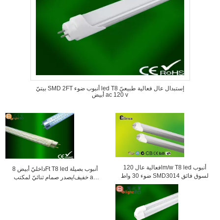
بيتيّ SMD 2FT أنبوب ضوء led T8 إستبدال عال فعالية طبيعيّ
أبيض ac 120 v
فعالية عال 120lm/w T8 led أنبوب
داخليّ أبيض 8Ft T8 led أنبوب بصيلة
ضوء 30 واط SMD3014 لسوق فائق
خفيف/يصدر صمام ثنائيّ لمكتب ac
90V - 260V