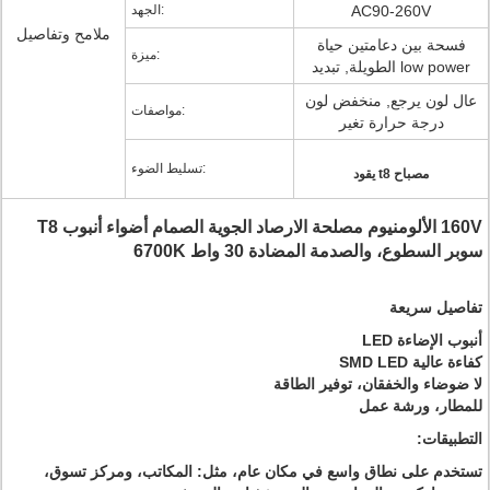
AC90-260V
الجهد:
ملامح وتفاصيل
فسحة بين دعامتين حياة
ميزة:
الطويلة, تبديد low power
عال لون يرجع, منخفض لون
مواصفات:
درجة حرارة تغير
تسليط الضوء:
يقود t8 مصباح
160V الألومنيوم مصلحة الارصاد الجوية الصمام أضواء أنبوب T8
سوبر السطوع، والصدمة المضادة 30 واط 6700K
تفاصيل سريعة
أنبوب الإضاءة LED
كفاءة عالية SMD LED
لا ضوضاء والخفقان،
توفير الطاقة
للمطار، ورشة عمل
التطبيقات:
تستخدم على نطاق واسع في مكان عام، مثل: المكاتب، ومركز تسوق،