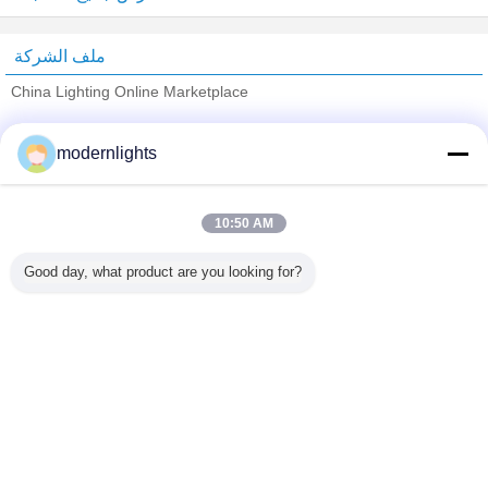
ملف الشركة
China Lighting Online Marketplace
ﺎﻠﺘﺤﻘﻗ ﺎﻠﻣﻭﺭﺩﻮﻧ
modernlights
Trust Seal
Verified Suplier
10:50 AM
منزل
Good day, what product are you looking for?
جميع المنتجات
حول نا
اتصل بنا
طلب اقتباس
غير اللغة