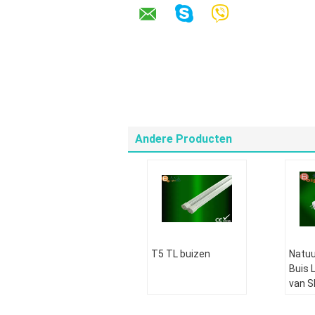
Andere Producten
T5 TL buizen
Natuu
Buis 
van 
260V
Verv