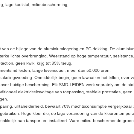
g, lage koolstof, milieubescherming;
 van de bijlage van de aluminiumlegering en PC-dekking. De aluminiumb
 sterke lichte overbrenging. Weerstand op hoge temperatuur, sesistance
ection, geen kwik, krijg tot 95% terug.
entsmd leiden, lange levensduur, meer dan 50.000 uren.
elingsvoeding. Onmiddellijk begin, geen lawaai en het trillen, over v
, over huidige bescherming. Elk SMD-LEIDEN werk seprately om de stab
tioneel elektriciteitsvoltage van toepassing, stabiele prestaties, geen
ngen.
aring, ulrtahelderheid, bewaart 70% machtsconsumptie vergelijkbaar z
e gebruiken. Hoge kleur die, de lage verandering van de kleurentemper
 gemakkelijk aan tansport en installeert. Ware milieu-beschermende groe