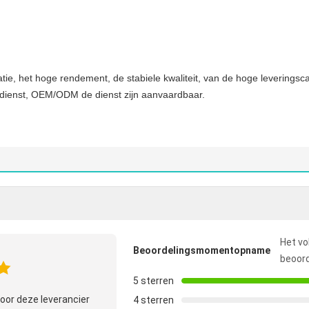
ie, het hoge rendement, de stabiele kwaliteit, van de hoge leveringscap
 dienst, OEM/ODM de dienst zijn aanvaardbaar.
Het vo
Beoordelingsmomentopname
beoord
5 sterren
oor deze leverancier
4 sterren