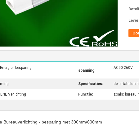
Betal
Lever
Co
Energie - besparing
AC90-260V
spanning:
rming
Specificaties:
de ulrtahelder
ENE Verlichting
Functie:
zoals: bureau,
ie Bureauverlichting - besparing met 300mm/600mm