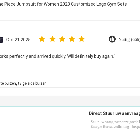
 One Piece Jumpsuit for Women 2023 Customized Logo Gym Sets
Oct 21.2025
Nuttig (666
ks perfectly and arrived quickly. Will definitely buy again."
,
hte buizen
t8 geleide buizen
Direct Stuur uw aanvraa