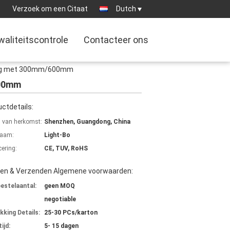
9
Verzoek om een Citaat
Dutch
waliteitscontrole
Contacteer ons
aring met 300mm/600mm
600mm
ctdetails:
s van herkomst:
Shenzhen, Guangdong, China
aam:
Light-Bo
cering:
CE, TUV, RoHS
len & Verzenden Algemene voorwaarden:
bestelaantal:
geen MOQ
negotiable
kking Details:
25-30 PCs/karton
ijd:
5- 15 dagen