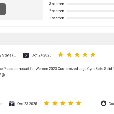
3 sterren
2 sterren
1 sterren
Vatican City State (Holy See)
Oct 24.2025
One Piece Jumpsuit for Women 2023 Customized Logo Gym Sets Solid P
23@
an
Oct 23.2025
Nut