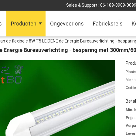
Sales & Support :
86-189-8989-009
s
Producten
Ongeveer ons
Fabrieksreis
K
an de flexibele 8W T5 LEIDENE de Energie Bureauverlichting - besp
de Energie Bureauverlichting - besparing met 300mm/
Produ
Plaat
Merkn
Certifi
Beta
Min. 
Prijs:
Verpa
Levert