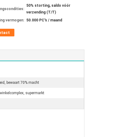
50% storting, saldo vóór
ingscondities:
verzending (T/T)
ing vermogen:
50.000 PC's / maand
ntact
heid, bewaart 70% macht
 winkelcomplex, supermarkt