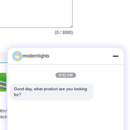
(
0
/ 3000)
modernlights
8:32 AM
Good day, what product are you looking 
for?
SMD-LEIDENE van
0lm/w
240 volt Vervanging
licht
voor T5
3014
Fluorescente
rkt
Buizen, 1200mm