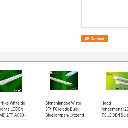
rlijke Witte de
Binnenlandse Witte
Hoog
Lichte LEIDEN
8Ft T8 leidde Buis
rendement12
SMD 2FT AC90-
Gloeilampen/Uitzendend
T8 LEIDEN Buis
 T8
Dioden voor Bureau
30 Watts SMD
angingshoog
AC 90V - 260V
voor Superma