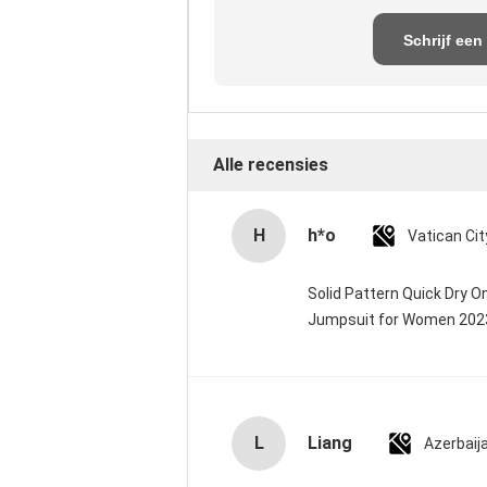
Schrijf een
recensie
Alle recensies
H
h*o
Solid Pattern Quick Dry 
Jumpsuit for Women 20
L
Liang
Azerbaij