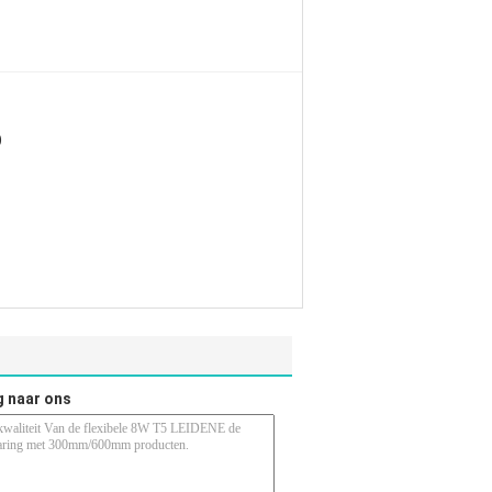
)
g naar ons