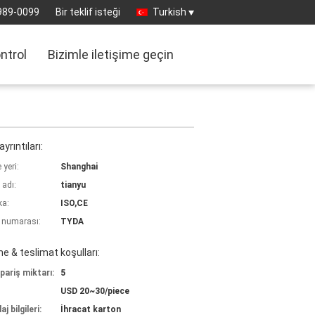
989-0099
Bir teklif isteği
Turkish
ontrol
Bizimle iletişime geçin
yrıntıları:
yeri:
Shanghai
 adı:
tianyu
ka:
ISO,CE
 numarası:
TYDA
 & teslimat koşulları:
pariş miktarı:
5
USD 20~30/piece
j bilgileri:
İhracat karton