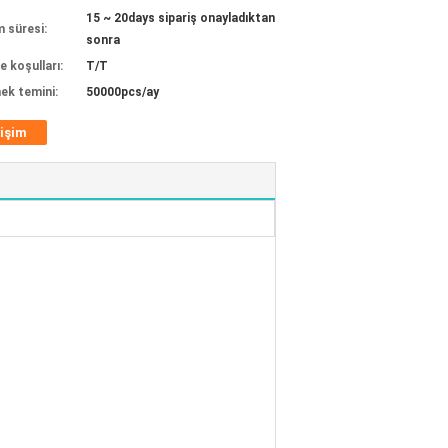
15 ~ 20days sipariş onayladıktan
m süresi:
sonra
 koşulları:
T/T
ek temini:
50000pcs/ay
tişim