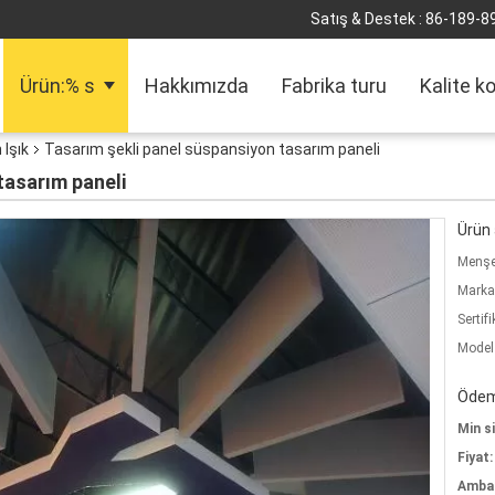
Satış & Destek :
86-189-8
Ürün:% s
Hakkımızda
Fabrika turu
Kalite k
Işık
Tasarım şekli panel süspansiyon tasarım paneli
tasarım paneli
Ürün a
Menşe 
Marka
Sertifi
Model
Ödeme
Min si
Fiyat:
Ambala