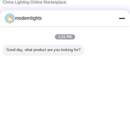
China Lighting Online Marketplace
Fournisseurs vérifié
modernlights
Trust Seal
Verified Suplier
1:21 PM
Accueil
Good day, what product are you looking for?
Tous les produits
Au sujet de nous
Contactez-nous
Demande de soumission
Changez la langue
Plein site