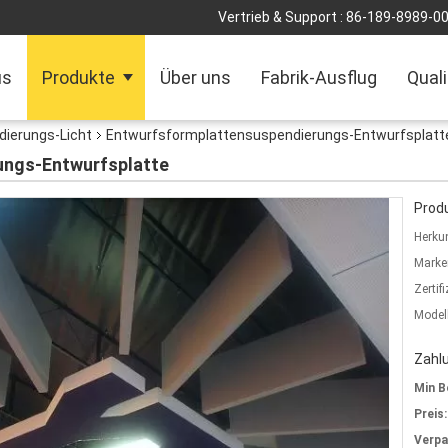
Vertrieb & Support :
86-189-8989-0
us
Produkte
Über uns
Fabrik-Ausflug
Quali
ierungs-Licht
Entwurfsformplattensuspendierungs-Entwurfsplatt
ungs-Entwurfsplatte
Produ
Herkun
Marke
Zertif
Model
Zahl
Min B
Preis:
Verp