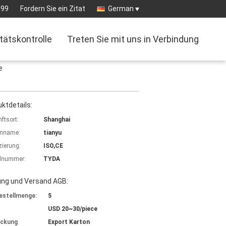
099
Fordern Sie ein Zitat
German
tätskontrolle
Treten Sie mit uns in Verbindung
e
ktdetails:
ftsort:
Shanghai
nname:
tianyu
izierung:
ISO,CE
lnummer:
TYDA
ung und Versand AGB:
estellmenge:
5
USD 20~30/piece
ackung
Export Karton