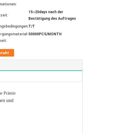
mationen:
15~20days nach der
zeit:
Bestätigung des Auftrages
ngsbedingungen:
T/T
rgungsmaterial-
50000PCS/MONTH
keit:
ntakt
ine Prämie
men und