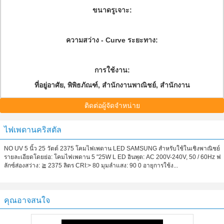
ขนาดรูเจาะ:
ความสว่าง - Curve ระยะทาง:
การใช้งาน:
ที่อยู่อาศัย, พิพิธภัณฑ์, สำนักงานพาณิชย์, สำนักงาน
ติดต่อผู้จัดจำหน่าย
ไฟเพดานคริสตัล
NO UV 5 นิ้ว 25 วัตต์ 2375 โคมไฟเพดาน LED SAMSUNG สำหรับใช้ในเชิงพาณิชย์
รายละเอียดโดยย่อ: โคมไฟเพดาน 5 "25W L ED อินพุต: AC 200V-240V, 50 / 60Hz ฟ
ลักซ์ส่องสว่าง: ≧ 2375 ลิตร CRI:> 80 มุมลำแสง: 90 0 อายุการใช้ง...
คุณอาจสนใจ