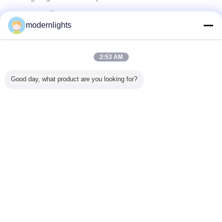
ซัพพลายเออร์ที่ได้รับการยืนยัน
modernlights
Trust Seal
Verified Suplier
2:53 AM
บ้าน
Good day, what product are you looking for?
ผลิตภัณฑ์ทั้งหมด
เกี่ยวกับเรา
ติดต่อเรา
ขอใบเสนอราคา
เปลี่ยนภาษา
เว็บไซต์เต็มรูปแบบ