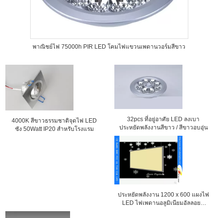
พาณิชย์ไฟ 75000h PIR LED โคมไฟแขวนเพดานวอร์มสีขาว
32pcs ที่อยู่อาศัย LED ลงเบา
4000K สีขาวธรรมชาติจุดไฟ LED
ประหยัดพลังงานสีขาว / สีขาวอบอุ่น
ซัง 50Watt IP20 สำหรับโรงแรม
ประหยัดพลังงาน 1200 x 600 แผงไฟ
LED ไฟเพดานอลูมิเนียมอัลลอยด์
เชลล์ ALS-CEI15-34