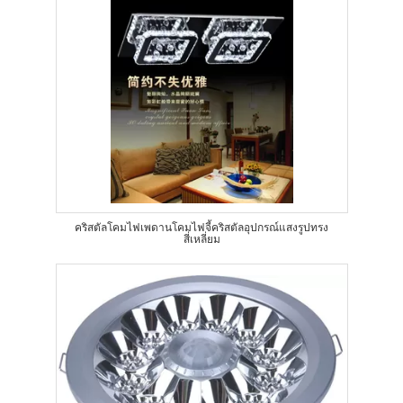
คริสตัลโคมไฟเพดานโคมไฟจี้คริสตัลอุปกรณ์แสงรูปทรง
สี่เหลี่ยม