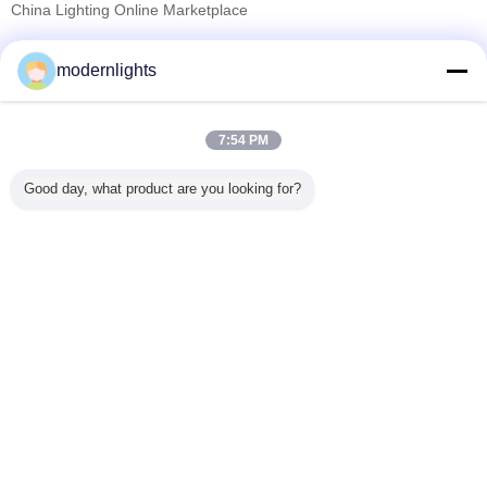
China Lighting Online Marketplace
proveedores calificados
modernlights
Trust Seal
Verified Suplier
7:54 PM
Inicio
Good day, what product are you looking for?
Todos los productos
Mapa del Sitio
Contactar Ahora
Solicitar una cotización
Cambie la lengua
Sitio lleno