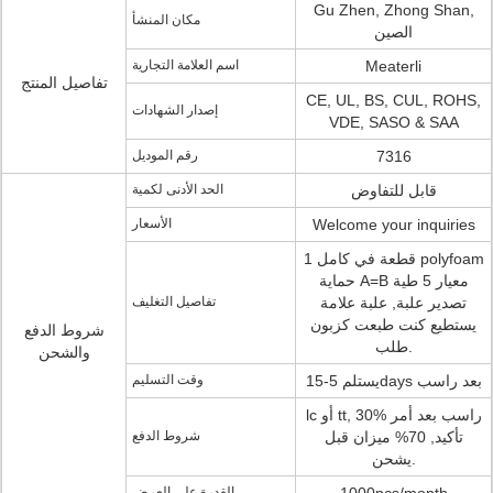
Gu Zhen, Zhong Shan,
مكان المنشأ
الصين
Meaterli
اسم العلامة التجارية
تفاصيل المنتج
CE, UL, BS, CUL, ROHS,
إصدار الشهادات
VDE, SASO & SAA
7316
رقم الموديل
قابل للتفاوض
الحد الأدنى لكمية
Welcome your inquiries
الأسعار
1 قطعة في كامل polyfoam
حماية A=B معيار 5 طية
تصدير علبة, علبة علامة
تفاصيل التغليف
يستطيع كنت طبعت كزبون
شروط الدفع
طلب.
والشحن
يستلم 5-15days بعد راسب
وقت التسليم
lc أو tt, 30% راسب بعد أمر
تأكيد, 70% ميزان قبل
شروط الدفع
يشحن.
القدرة على العرض