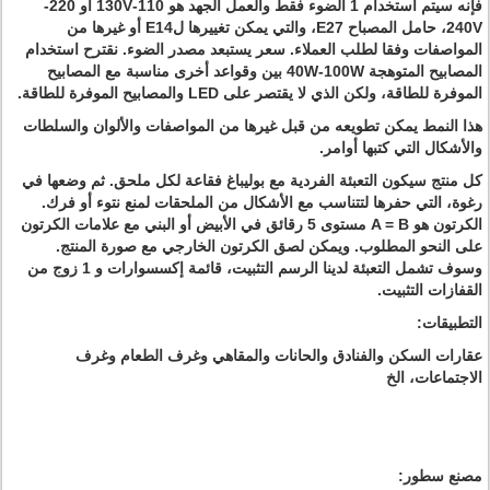
فإنه سيتم استخدام 1 الضوء فقط والعمل الجهد هو 110-130V أو 220-
240V، حامل المصباح E27، والتي يمكن تغييرها لE14 أو غيرها من
المواصفات وفقا لطلب العملاء.
سعر يستبعد مصدر الضوء.
نقترح استخدام
المصابيح المتوهجة 40W-100W بين وقواعد أخرى مناسبة مع المصابيح
الموفرة للطاقة، ولكن الذي لا يقتصر على LED والمصابيح الموفرة للطاقة.
هذا النمط يمكن تطويعه من قبل غيرها من المواصفات والألوان والسلطات
والأشكال التي كتبها أوامر.
كل منتج سيكون التعبئة الفردية مع بوليباغ فقاعة لكل ملحق.
ثم وضعها في
رغوة، التي حفرها لتتناسب مع الأشكال من الملحقات لمنع نتوء أو فرك.
الكرتون هو A = B مستوى 5 رقائق في الأبيض أو البني مع علامات الكرتون
على النحو المطلوب.
ويمكن لصق الكرتون الخارجي مع صورة المنتج.
وسوف تشمل التعبئة لدينا الرسم التثبيت، قائمة إكسسوارات و 1 زوج من
القفازات التثبيت.
التطبيقات:
عقارات السكن والفنادق والحانات والمقاهي وغرف الطعام وغرف
الاجتماعات، الخ
مصنع سطور: