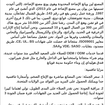
المصنع لين ويانغ الإضاءة المحدودة وهوى يونغ مصنع الإضاءة، (التي أعيدت
تسميتها من يوان يي مصنع الإضاءة في عام 2013)، الذي أنشئ في عام
1997. ورشة عمل رئيس يقع في رقم 143، طريق الشمال تشانغآن، مدينة
هينجلان ، مدينة تشونغشان، غوانغ دونغ، الصين، بما في ذلك 3 فروع أخرى
في قو تشن وهنغ لان المدن.
رشنا تحتل أكثر من 10،000 متر مربع.
هناك
أكثر من 300 من العمال المهرة و 10 المصممين.
ونحن أساسا إنتاج الإنارات
الزخرفية في الحديد، والراتنج، والزجاج والكريستال والسيراميك والنحاس
والمعادن والخشب وغيرها من المواد.
نحن تشغيل مصانعنا على أساس
معايير ISO09001.
منتجاتنا قد حصلت على شهادات CE، UL، BS، طريق
مسدود، بنفايات، VDE، SASO وSAA.
قدمنا ​​خدمات OEM / ODM للعملاء على الصعيد العالمي منذ سنوات عديدة،
ويتم شراء منتجاتنا واستخدامها في الداخل والخارج مثل فندق شيراتون،
فندق هوليداي إن وبناء حكومة مدينة فويانغ
مزايا تنافسية:
1. سعر الجملة: نحن المصانع مباشرة مع الإنتاج الضخم، وأسعارنا تنافسية
جدا ويمكنك الحصول على المزيد من الفوائد من الولايات المتحدة.
2. مراقبة الجودة: نحن نقدر العملاء على المدى الطويل، نولي اهتماما كبيرا
لجودة لدينا.
إنتاجنا الحصول على العديد من الشهادات.
فترة ضمان الجودة 3
سنوات.
3. خدمة العمل الفني الفوري: نحن يمكن أن توفر لك مع عمل فني مجاني