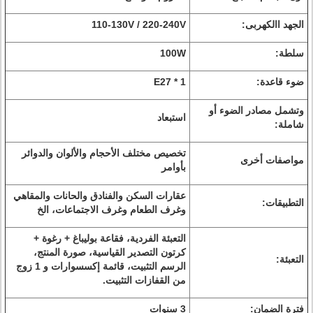
الجهد االكهربى:
110-130V / 220-240V
سلطة:
100W
ضوء قاعدة:
E27 * 1
وتشمل مصادر الضوء أو
استبعاد
شاملة:
تخصيص مختلف الأحجام والألوان والدوائر
مواصفات أخرى
بأوامر
عقارات السكن والفنادق والحانات والمقاهي
التطبيقات:
وغرف الطعام وغرف الاجتماعات، الخ
التعبئة الفردية، فقاعة بوليباغ + رغوة +
كرتون التصدير القياسية، صورة المنتج،
التعبئة:
الرسم التثبيت، قائمة إكسسوارات و 1 زوج
من القفازات التثبيت.
فترة الضمان:
3 سنوات