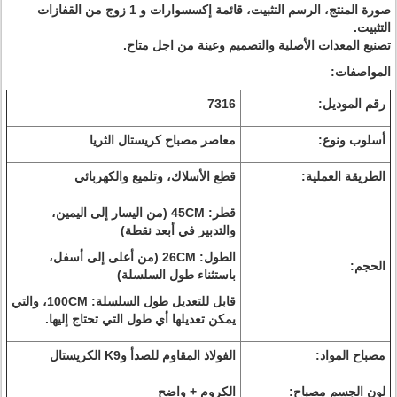
صورة المنتج، الرسم التثبيت، قائمة إكسسوارات و 1 زوج من القفازات
التثبيت.
تصنيع المعدات الأصلية والتصميم وعينة من اجل متاح.
المواصفات:
رقم الموديل:
7316
أسلوب ونوع:
معاصر مصباح كريستال الثريا
الطريقة العملية:
قطع الأسلاك، وتلميع والكهربائي
قطر: 45CM (من اليسار إلى اليمين،
والتدبير في أبعد نقطة)
الطول: 26CM (من أعلى إلى أسفل،
الحجم:
باستثناء طول السلسلة)
قابل للتعديل طول السلسلة: 100CM، والتي
يمكن تعديلها أي طول التي تحتاج إليها.
مصباح المواد:
الفولاذ المقاوم للصدأ وK9 الكريستال
لون الجسم مصباح:
الكروم + واضح