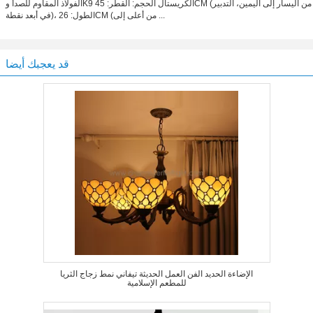
الفولاذ المقاوم للصدأ وK9 الكريستال الحجم: القطر: 45CM (من اليسار إلى اليمين، التدبير
في أبعد نقطة)، الطول: 26CM (من أعلى إلى ...
قد يعجبك أيضا
الإضاءة الحديد الفن العمل الحديثة تيفاني نمط زجاج الثريا
للمطعم الإسلامية