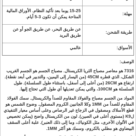
15-25 يوما بعد تأكيد النظام.
الأوراق المالية
مهلة:
المتاحة يمكن أن تكون 3-5 أيام.
عن طريق البحر، عن طريق الجو أو عن
طريقة الشحن:
طريق البريد
الأسواق:
عالمي
الوصف:
7316 هو معاصر مصباح الثريا الكريستال.
مصباح الجسم هو الجسم الغريب
الشكل، الذي قطره 45CM (من اليسار إلى اليمين، والتدبير في أبعد نقطة).
ارتفاع هو 26CM (من أعلى إلى أسفل، باستثناء طول السلسلة).
طول
السلسلة هو 100CM، والتي يمكن تعديلها أي طول التي تحتاج إليها.
المواد من الجسم مصباح والفولاذ المقاوم للصدأ والكريستال.
سمك الفولاذ
المقاوم للصدأ من 1MM وكلا الجانبين الكروم المصقول.
وضوح الشمس هو
قطع الأسلاك ومصقول في الزجاج غير الرصاص وعلى أساس معيار التنفيذي
لK9 (مستوى أعلى في الصين).
لون من الكريستال واضح (يمكن تخصيص
في الألوان الأخرى، مثل الكونياك، وما إلى ذلك العنبر).
علبة أعلى السقف
البيضاوي هو مطلي بالكروم، وسمك هو أكثر 1MM.