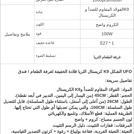
1000pcs/month
الفولاذ المقاوم للصدأ وK9
مادة:
الكريستال
الكروم واضح
اللون:
100W
قوة:
ملامح وتفاصيل
E27 * 1
قاعدة خفيف:
تسليط الضوء:
غرفة الطعام الثريا
UFO الشكل K9 كريستال الثريا قلادة الخفيفة لغرفة الطعام / فندق
تفاصيل سريعة:
المواد: الفولاذ المقاوم للصدأ وK9 الكريستال
الحجم: القطر: 45CM (من اليسار إلى اليمين، التدبير في أبعد نقطة)،
الطول: 26CM (من أعلى إلى أسفل، باستثناء طول السلسلة)، قابل للتعديل
طول السلسلة: 100CM، والتي يمكن تعديلها أي طول التي تحتاج إليها.
الطريقة العملية: قطع الأسلاك، وتلميع والكهربائي
لون الجسم مصباح: كروم + واضح
المرفقات: قفازات التثبيت، دليل الرسم التثبيت
التعبئة: التعبئة الفردية، فقاعة بوليباغ + رغوة + كرتون التصدير القياسية،