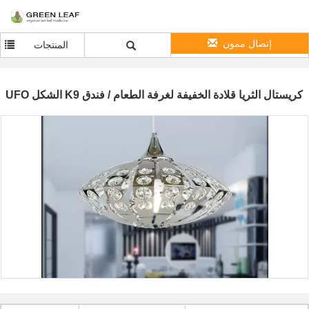
إتصال ممون
المنتجات
UFO الشكل K9 كريستال الثريا قلادة الخفيفة لغرفة الطعام / فندق