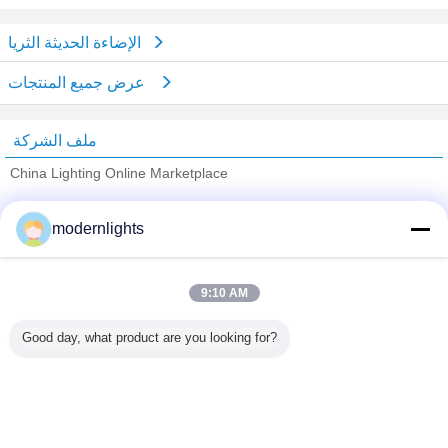
الإضاءة الحديثة الثريا
عرض جميع المنتجات
ملف الشركة
China Lighting Online Marketplace
ﺎﻠﺘﺤﻘﻗ ﺎﻠﻣﻭﺭﺩﻮﻧ
modernlights
Trust Seal
Verified Suplier
9:10 AM
منزل
Good day, what product are you looking for?
جميع المنتجات
حول نا
اتصل بنا