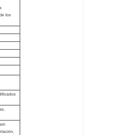
a
de los
ificados
as,
oam
rtación,