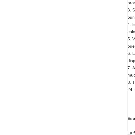
pro
3.
S
pun
4.
E
colo
5.
V
pue
6.
E
dis
7.
A
muc
8.
T
24 
Esc
La f