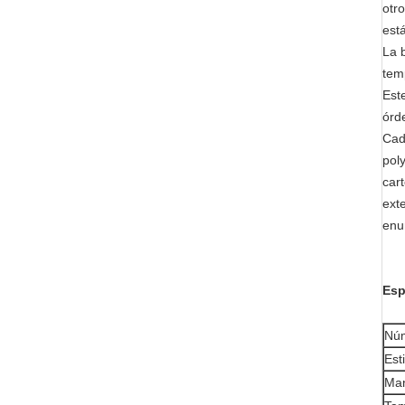
otr
est
La 
tem
Est
órd
Cad
pol
car
ext
enu
Esp
Núm
Esti
Man