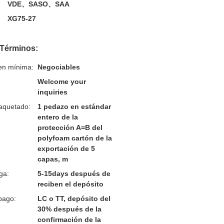
VDE、SASO、SAA
XG75-27
 Términos:
en mínima:
Negociables
Welcome your
inquiries
aquetado:
1 pedazo en estándar
entero de la
protección A=B del
polyfoam cartón de la
exportación de 5
capas, m
ga:
5-15days después de
reciben el depósito
pago:
LC o TT, depósito del
30% después de la
confirmación de la