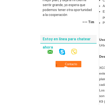
mejor plan, y deja a mi cliente
C
sentir grande, yo espera que
A
podemos tener otra oportunidad
E
a la cooperación
p
—— Tim
P
Estoy en línea para chatear
Uso
Urb
ahora
Des
XG7
ext
pla
cada
Los
son 
K9 (