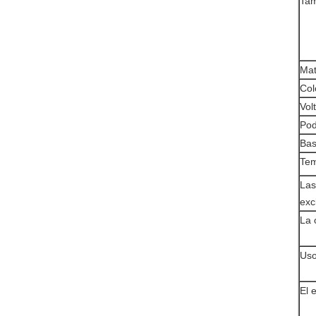
Ta
Mat
Col
Volt
Pod
Bas
Tem
Las
exc
La 
Uso
El 