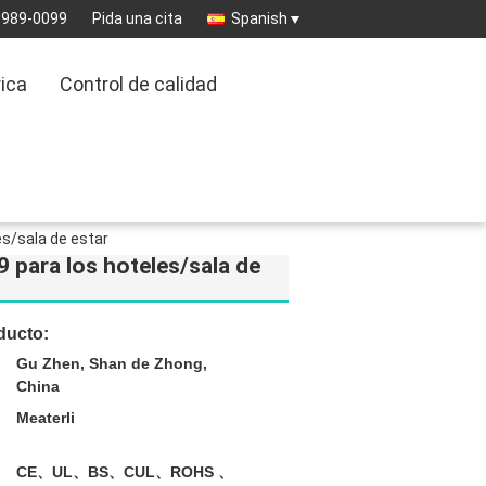
8989-0099
Pida una cita
Spanish
rica
Control de calidad
es/sala de estar
9 para los hoteles/sala de
ducto:
Gu Zhen, Shan de Zhong,
China
Meaterli
CE、UL、BS、CUL、ROHS 、