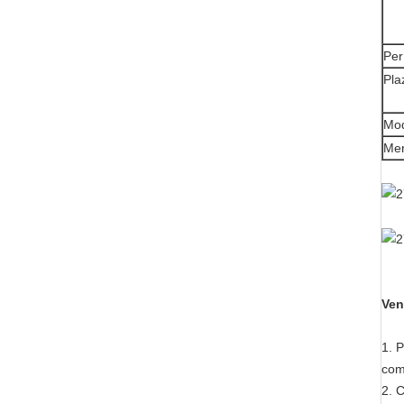
Per
Pla
Mod
Mer
Ven
1.
P
com
2.
C