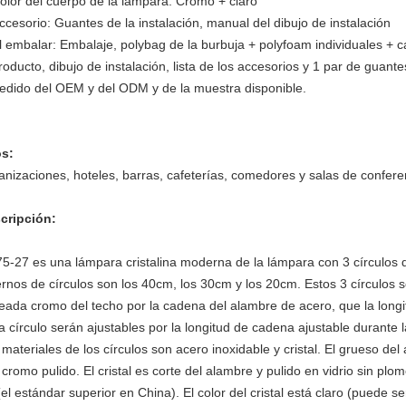
olor del cuerpo de la lámpara: Cromo + claro
ccesorio: Guantes de la instalación, manual del dibujo de instalación
l embalar: Embalaje, polybag de la burbuja + polyfoam individuales + ca
roducto, dibujo de instalación, lista de los accesorios y 1 par de guantes
edido del OEM y del ODM y de la muestra disponible.
s:
anizaciones, hoteles, barras, cafeterías, comedores y salas de conferen
cripción:
5-27 es una lámpara cristalina moderna de la lámpara con 3 círculos 
ernos de círculos son los 40cm, los 30cm y los 20cm. Estos 3 círculos 
teada cromo del techo por la cadena del alambre de acero, que la longi
 círculo serán ajustables por la longitud de cadena ajustable durante l
 materiales de los círculos son acero inoxidable y cristal. El grueso d
cromo pulido. El cristal es corte del alambre y pulido en vidrio sin plo
el estándar superior en China). El color del cristal está claro (puede s