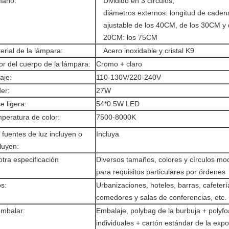
maño:
Dividido en 3 círculos,
diámetros externos: longitud de caden
ajustable de los 40CM, de los 30CM y 
20CM: los 75CM
erial de la lámpara:
Acero inoxidable y cristal K9
or del cuerpo de la lámpara:
Cromo + claro
aje:
110-130V/220-240V
er:
27W
e ligera:
54*0.5W LED
peratura de color:
7500-8000K
 fuentes de luz incluyen o
Incluya
luyen:
otra especificación
Diversos tamaños, colores y círculos mod
para requisitos particulares por órdenes
s:
Urbanizaciones, hoteles, barras, cafeterí
comedores y salas de conferencias, etc.
embalar:
Embalaje, polybag de la burbuja + polyf
individuales + cartón estándar de la expo