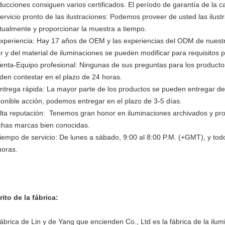
ducciones consiguen varios certificados. El período de garantía de la c
ervicio pronto de las ilustraciones: Podemos proveer de usted las ilus
tualmente y proporcionar la muestra a tiempo.
xperiencia: Hay 17 años de OEM y las experiencias del ODM de nuestra 
r y del material de iluminaciones se pueden modificar para requisitos pa
enta-Equipo profesional: Ningunas de sus preguntas para los productos
den contestar en el plazo de 24 horas.
ntrega rápida: La mayor parte de los productos se pueden entregar de
ponible acción, podemos entregar en el plazo de 3-5 días.
lta reputación: Tenemos gran honor en iluminaciones archivados y pr
has marcas bien conocidas.
iempo de servicio: De lunes a sábado, 9:00 al 8:00 P.M. (+GMT), y todo
horas.
rito de la fábrica:
ábrica de Lin y de Yang que encienden Co., Ltd es la fábrica de la ilum