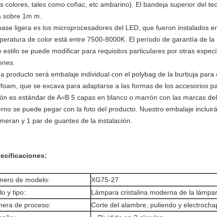
os colores, tales como coñac, etc ambarino). El bandeja superior del t
á sobre 1m m.
base ligera es los microprocesadores del LED, que fueron instalados en
peratura de color está entre 7500-8000K. El período de garantía de la 
e estilo se puede modificar para requisitos particulares por otras espec
enes.
a producto será embalaje individual con el polybag de la burbuja para 
yfoam, que se excava para adaptarse a las formas de los accesorios para
tón es estándar de A=B 5 capas en blanco o marrón con las marcas del 
erno se puede pegar con la foto del producto. Nuestro embalaje incluirá 
meran y 1 par de guantes de la instalación.
ecificaciones:
ero de modelo:
XG75-27
lo y tipo:
Lámpara cristalina moderna de la lámpa
era de proceso:
Corte del alambre, puliendo y electroch