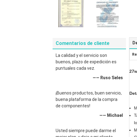
Comentarios de cliente
De
Re
La calidad y el servicio son
buenos, plazo de expedición es
puntuales cada vez.
27w
—— Ruso Seles
¡Buenos productos, buen servicio,
Det
buena plataforma de la compra
de componentes!
M
—— Michael
T
l
M
Usted siempre puede darme el