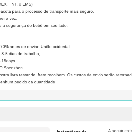
EDEX, TNT, o EMS)
cota para o processo de transporte mais seguro.
meira vez.
xe a segurança do bebê em seu lado.
0% antes de enviar. União ocidental
3-5 dias de trabalho;
0-15days
O Shenzhen
stra livra testando, frete recolhem. Os custos de envio serão retorn
enhum pedido da quantidade
A seguir est