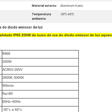
Material externo:
Aluminum+Lens
Temperatura
-30℃-60℃
ambiente:
s do diodo emissor de luz
ualidade IP65 200W de luzes de rua do diodo emissor de luz aque
9968
200W
AC85V-265V
2800K-3000K
90lm/w
Ra>80
50Hz~60Hz
-30°c a 60°c