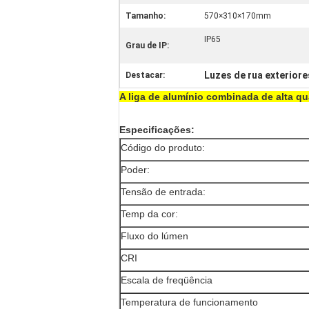
Tamanho:
570×310×170mm
IP65
Grau de IP:
Luzes de rua exteriore
Destacar:
A liga de alumínio combinada de alta q
Especificações:
Código do produto:
Poder:
Tensão de entrada:
Temp da cor:
Fluxo do lúmen
CRI
Escala de freqüência
Temperatura de funcionamento