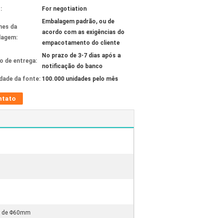
:
For negotiation
Embalagem padrão, ou de
hes da
acordo com as exigências do
lagem:
empacotamento do cliente
No prazo de 3-7 dias após a
 de entrega:
notificação do banco
idade da fonte:
100.000 unidades pelo mês
ntato
ua de Φ60mm