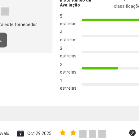
Instantâneo da
Avaliação
classificaçõ
5
estrelas
ra este fornecedor
4
estrelas
a
3
estrelas
2
estrelas
1
estrelas
uvalu
Oct 29.2025