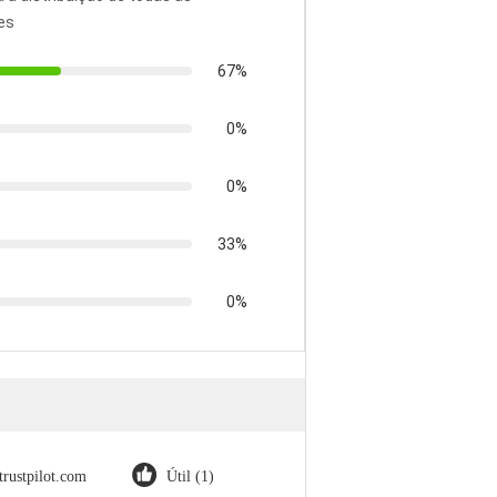
es
67%
0%
0%
33%
0%
trustpilot.com
Útil (1)