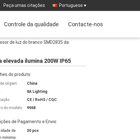
Peça umas citações
Portuguese
Controle da qualidade
Contacte-nos
ssor de luz do branco SMD2835 da
a elevada ilumina 200W IP65
hes do produto:
 de origem:
China
:
8A Lighting
icação:
CE / RoHS / CQC
o do modelo:
9968
ições de Pagamento e Envio:
idade de
50 pcs
 mínima: