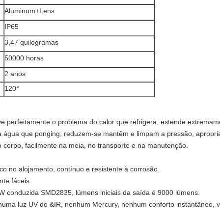
Aluminum+Lens
IP65
3,47 quilogramas
50000 horas
2 anos
120°
ve perfeitamente o problema do calor que refrigera, estende extremame
a água que ponging, reduzem-se mantêm e limpam a pressão, apropriad
 corpo, facilmente na meia, no transporte e na manutenção.
co no alojamento, contínuo e resistente à corrosão.
nte fáceis.
W conduzida SMD2835, lúmens iniciais da saída é 9000 lúmens.
uma luz UV do &IR, nenhum Mercury, nenhum conforto instantâneo, v