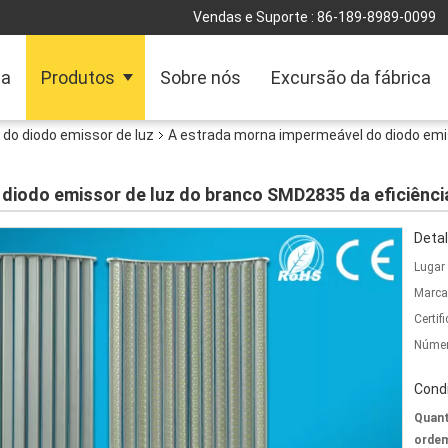
Vendas e Suporte :
86-189-8989-0099
sa
Produtos
Sobre nós
Excursão da fábrica
 do diodo emissor de luz
A estrada morna impermeável do diodo emi
diodo emissor de luz do branco SMD2835 da eficiênci
Detal
Lugar
Marca
Certif
Númer
Cond
Quant
ordem