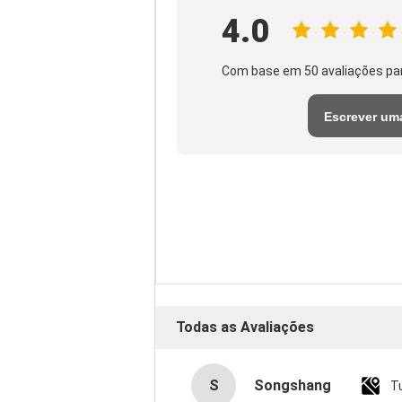
4.0
Com base em 50 avaliações pa
Escrever um
avaliação
Todas as Avaliações
S
Songshang
T