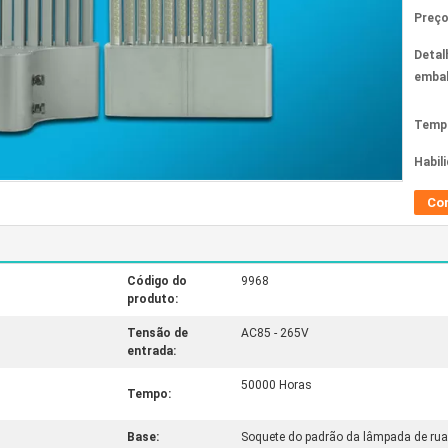
Preço
Detal
emba
Tempo
Habil
Co
Código do
9968
produto:
Tensão de
AC85 - 265V
entrada:
50000 Horas
Tempo:
Base:
Soquete do padrão da lâmpada de r