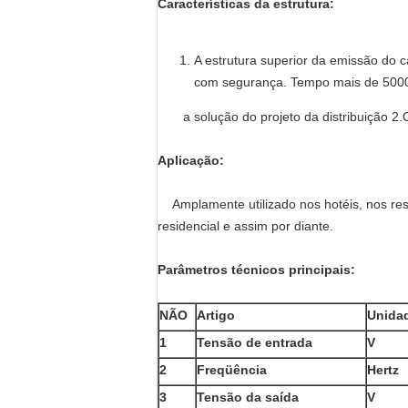
Características da estrutura:
A estrutura superior da emissão do c
com segurança. Tempo mais de 5000
a solução do projeto da distribuição 2.
Aplicação:
Amplamente utilizado nos hotéis, nos re
residencial e assim por diante.
Parâmetros técnicos principais:
NÃO
Artigo
Unida
1
Tensão de entrada
V
2
Freqüência
Hertz
3
Tensão da saída
V