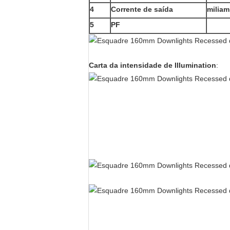
4
Corrente de saída
miliam
5
PF
Carta da intensidade de IIIumination
: