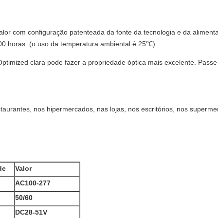
alor com configuração patenteada da fonte da tecnologia e da alimenta
0 horas. (o uso da temperatura ambiental é 25℃)
Optimized clara pode fazer a propriedade óptica mais excelente. Passe 
staurantes, nos hipermercados, nas lojas, nos escritórios, nos super
de
Valor
AC100-277
50/60
DC28-51V