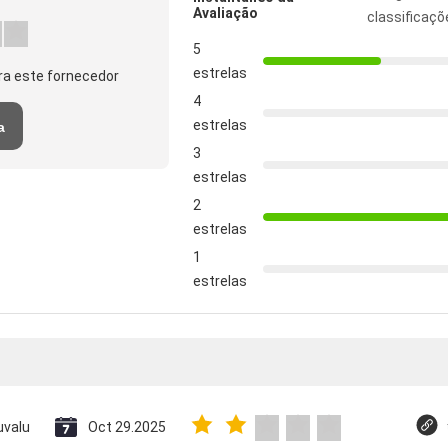
Avaliação
classificaçõ
5
estrelas
ra este fornecedor
4
estrelas
a
3
estrelas
2
estrelas
1
estrelas
uvalu
Oct 29.2025