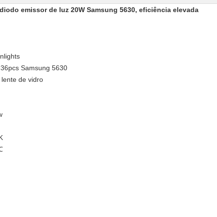
iodo emissor de luz 20W Samsung 5630, eficiência elevada
nlights
z: 36pcs Samsung 5630
lente de vidro
w
K
℃