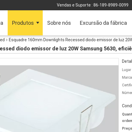
Vendas e Suporte :
86-189-8989-0099
sa
Produtos
Sobre nós
Excursão da fábrica
sed
Esquadre 160mm Downlights Recessed diodo emissor de luz 20W
ssed diodo emissor de luz 20W Samsung 5630, eficiê
Detal
Lugar
Marca
Certif
Númer
Cond
Quant
ordem
Preço