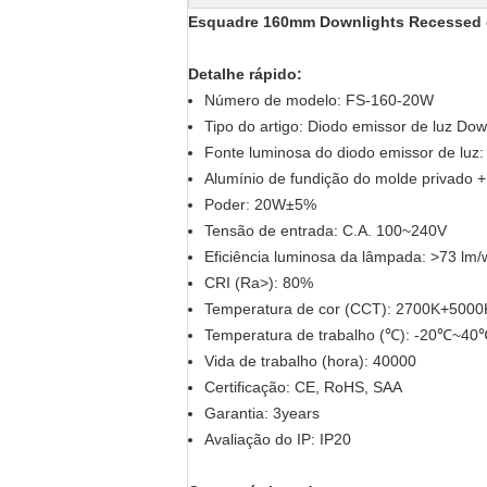
Esquadre 160mm Downlights Recessed d
Detalhe rápido:
Número de modelo:
FS-160-20W
Tipo do artigo: Diodo emissor de luz Dow
Fonte luminosa do diodo emissor de lu
Alumínio de
fundição do
molde privado + 
Poder: 20W±5%
Tensão de entrada: C.A. 100~240V
Eficiência luminosa da lâmpada: >73 lm/
CRI (Ra>): 80%
Temperatura de cor (CCT): 2700K+5000
Temperatura de trabalho (℃): -20℃~40
Vida de trabalho (hora): 40000
Certificação: CE, RoHS, SAA
Garantia: 3years
Avaliação do IP: IP20