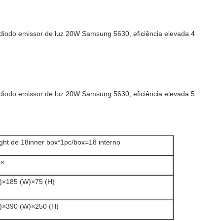
ght de 18inner box*1pc/box=18 interno
gs
)×185 (W)×75 (H)
)×390 (W)×250 (H)