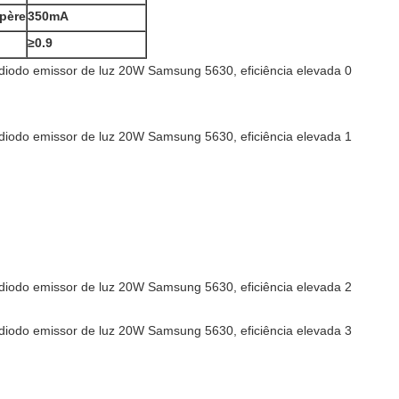
père
350mA
≥0.9