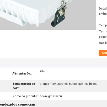
Detal
emba
Tempo
Term
paga
Habil
Co
20w
Alimentação::
Temperatura de
Branco morno|Branco natural|Branco fresco
cor::
Nome do produto:
downlights levou
conduzidos comerciais