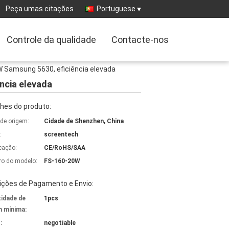
Peça umas citações
Portuguese
Controle da qualidade
Contacte-nos
 Samsung 5630, eficiência elevada
ncia elevada
hes do produto:
 de origem:
Cidade de Shenzhen, China
:
screentech
icação:
CE/RoHS/SAA
o do modelo:
FS-160-20W
ições de Pagamento e Envio:
idade de
1pcs
 mínima:
:
negotiable