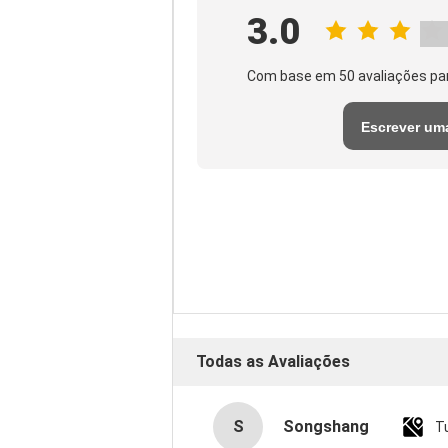
3.0
Com base em 50 avaliações pa
Escrever um
avaliação
Todas as Avaliações
S
Songshang
T