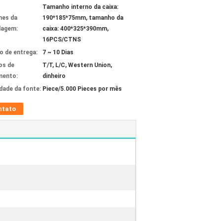
Tamanho interno da caixa:
hes da
190*185*75mm, tamanho da
lagem:
caixa: 400*325*390mm,
16PCS/CTNS
 de entrega:
7 ~ 10 Dias
os de
T/T, L/C, Western Union,
mento:
dinheiro
idade da fonte:
Piece/5.000 Pieces por mês
ntato