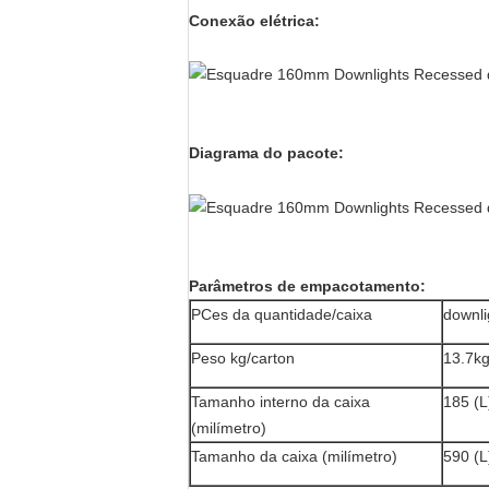
Conexão elétrica:
Diagrama do pacote:
Parâmetros de empacotamento:
PCes da quantidade/caixa
downli
Peso kg/carton
13.7k
Tamanho interno da caixa
185 (L
(milímetro)
Tamanho da caixa (milímetro)
590 (L