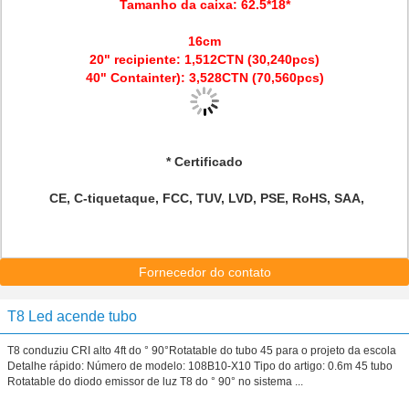
Tamanho da caixa: 62.5*18*
16cm
20" recipiente: 1,512CTN (30,240pcs)
40" Containter): 3,528CTN (70,560pcs)
* Certificado
CE, C-tiquetaque, FCC, TUV, LVD, PSE, RoHS, SAA,
Fornecedor do contato
T8 Led acende tubo
T8 conduziu CRI alto 4ft do ° 90°Rotatable do tubo 45 para o projeto da escola
Detalhe rápido: Número de modelo: 108B10-X10 Tipo do artigo: 0.6m 45 tubo
Rotatable do diodo emissor de luz T8 do ° 90° no sistema ...