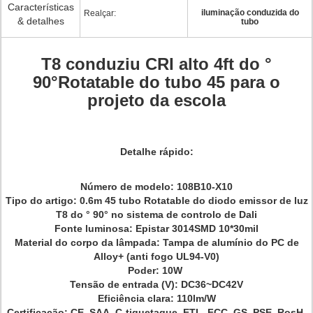
Características
iluminação conduzida do
Realçar:
& detalhes
tubo
T8 conduziu CRI alto 4ft do °
90°Rotatable do tubo 45 para o
projeto da escola
Detalhe rápido:
Número de modelo: 108B10-X10
Tipo do artigo: 0.6m 45 tubo Rotatable do diodo emissor de luz
T8 do ° 90° no sistema de controlo de Dali
Fonte luminosa: Epistar 3014SMD 10*30mil
Material do corpo da lâmpada: Tampa de alumínio do PC de
Alloy+ (anti fogo UL94-V0)
Poder: 10W
Tensão de entrada (V): DC36~DC42V
Eficiência clara: 110lm/W
Certificação: CE, SAA, C-tiquetaque, ETL, FCC, GS, PSE, RosH,