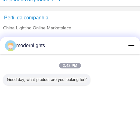
Perfil da companhia
China Lighting Online Marketplace
Fornecedores Verified
modernlights
Trust Seal
Verified Suplier
2:42 PM
Casa
Good day, what product are you looking for?
Todos os Produtos
Mapa do Site
Fale Conosco
Pedir um orçamento
Mude a língua