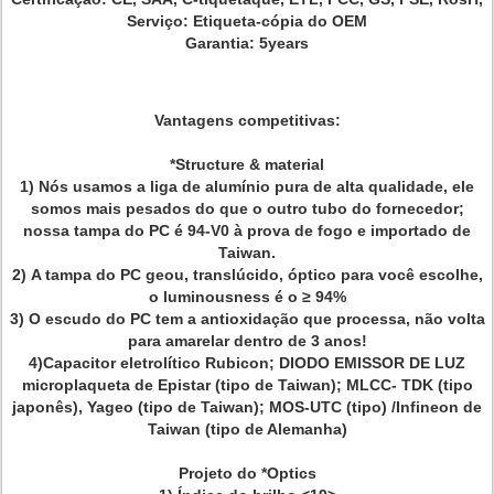
Serviço: Etiqueta-cópia do OEM
Garantia: 5years
Vantagens competitivas:
*Structure & material
1)
Nós usamos a liga de alumínio pura de alta qualidade, ele
somos mais pesados do que o outro tubo do fornecedor;
nossa tampa do PC é 94-V0 à prova de fogo e importado de
Taiwan.
2)
A tampa do PC geou, translúcido, óptico para você escolhe,
o luminousness é o ≥ 94%
3)
O escudo do PC tem a antioxidação que processa, não volta
para amarelar dentro de 3 anos!
4)Capacitor eletrolítico Rubicon; DIODO EMISSOR DE LUZ
microplaqueta de Epistar (tipo de Taiwan); MLCC- TDK (tipo
japonês), Yageo (tipo de Taiwan); MOS-UTC (tipo) /Infineon de
Taiwan (tipo de Alemanha)
Projeto do *Optics