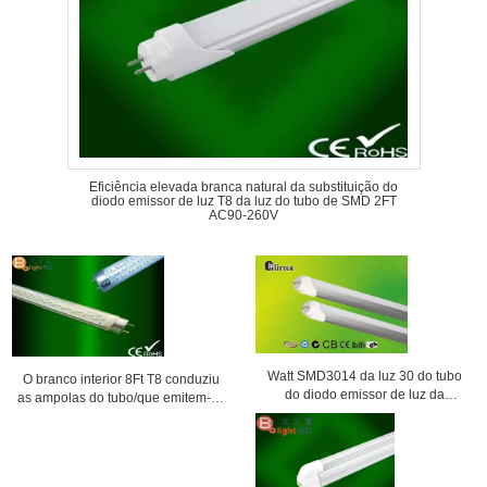
Eficiência elevada branca natural da substituição do
diodo emissor de luz T8 da luz do tubo de SMD 2FT
AC90-260V
Watt SMD3014 da luz 30 do tubo
O branco interior 8Ft T8 conduziu
do diodo emissor de luz da
as ampolas do tubo/que emitem-se
eficiência elevada 120lm/w T8
diodos para C.A. 90V do escritório
para o mercado super
- 260V