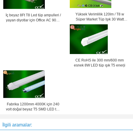
Yüksek Verimlilik 120lm / T8 w
İç beyaz 8Ft T8 Led tüp ampulleri /
Süper Market Tüp Işık 30 Watt
yayan diyotlar için Office AC 90V -
SMD3014 LED
260V
CE RoHS ile 300 mm/600 mm
esnek 8W LED tüp ışık T5 enerji
Fabrika 1200mm 4000K için 240
volt doğal beyaz T5 SMD LED tüp
ışık
İlgili aramalar: