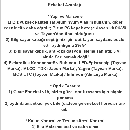
Rekabet Avantajı:
* Yapı ve Malzeme
1) Biz yüksek kaliteli saf Alüminyum Alaşım kullanın, diğer
edenle tüp daha ağırdır;
Bizim PC kapak ateşe dayanıklı 94-V0
ve Tayvan'dan ithal olduğunu.
2) Bilgisayar kapağı seçtiğiniz için optik, yarı saydam, buzlu
etti, aydınlığına ≥% 94
3) Bilgisayar kabuk, anti-oksidasyon işleme sahiptir, 3 yıl
içinde Sarı açmak değil!
4) Elektrolitik Kondansatör- Rubicon;
LED-Epistar çip (Tayvan
Marka);
MLCC- TDK (Japon Marka), Yageo (Tayvan Marka);
MOS-UTC (Tayvan Marka) / Infineon (Almanya Marka)
* Optik Tasarım
1) Glare Endeksi <19, bizim güzel optik tasarım için hiçbir
parlama
2) aydınlatma etkisi çok bile (sadece geleneksel floresan tüp
gibi
* Kalite Kontrol ve Teslim süresi Kontrol
1) Sıkı Malzeme test ve satın alma