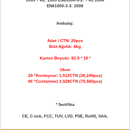
2009 + A2: 2009 EN61000-3-2: + A1 2006
EN61000-3-3: 2008
Ambalaj:
Adet / CTN: 20pcs
Brüt Ağırlık:
6kg
Karton Boyutu: 62.5 * 18 *
16cm
20 "Konteyner: 1,512CTN (30,240pcs)
40 "Containter) 3,528CTN (70,560pcs)
* Sertifika
CE, C-tick, FCC, TUV, LVD, PSE, RoHS, SAA,