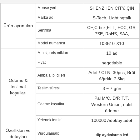
Menşe yeri
SHENZHEN CITY, ÇİN
Marka adı
S-Tech, Lightingtalk
Ürün ayrıntıları
CE,C-tick,ETL, FCC, GS,
Sertifika
PSE, RoHS, SAA,
Model numarası
108B10-X10
Min sipariş miktarı
10 ad
Fiyat
negotiable
Adet / CTN: 30pcs, Brüt
Ambalaj bilgileri
Ağırlık: 7.5kg
Ödeme &
teslimat
Teslim süresi
3 ~ 7 gün
koşulları
Pal M/C, D/P, T/T,
Ödeme koşulları
Western Union, nakit
ödeme
Yetenek temini
100000 Adet/ay adet
Özellikleri ve
Vurgulamak:
tüp aydınlatma led
detayları