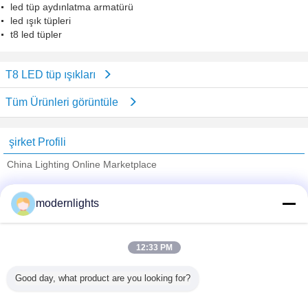
led tüp aydınlatma armatürü
led ışık tüpleri
t8 led tüpler
T8 LED tüp ışıkları
Tüm Ürünleri görüntüle
şirket Profili
China Lighting Online Marketplace
Onaylı Tedarikçi
modernlights
Trust Seal
Verified Suplier
12:33 PM
Ana sayfa
Good day, what product are you looking for?
Tüm ürünler