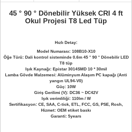
45 ° 90 ° Dönebilir Yüksek CRI 4 ft
Okul Projesi T8 Led Tüp
Hızlı Detay:
Model Numarası: 108B10-X10
Öğe Türü: Dali kontrol sisteminde 0.6m 45 ° 90 ° Dönebilir LED
T8 tüp
Işık Kaynağı: Epistar 3014SMD 10 * 30mil
Lamba Gövde Malzemesi: Alüminyum Alaşım PC kapağı (Anti
yangın UL94-V0)
Güç: 10W
Giriş Gerilimi (V): DC36 ~ DC42V
Işık verimliliği: 110lm / W
Sertifikasyon: CE, SAA, C-tick, ETL, FCC, GS, PSE, Rosh,
Hizmet: OEM etiket baskı
Garanti: 5years