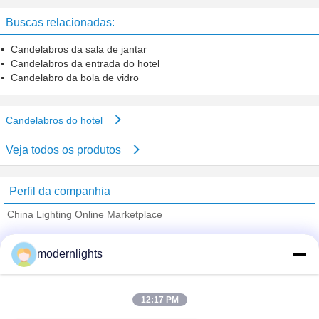
diodo emissor de luz das ampolas
3W E14 do diodo emissor de luz
Buscas relacionadas:
da ponta da chama
Candelabros da sala de jantar
Candelabros da entrada do hotel
Candelabro da bola de vidro
Candelabros do hotel
Veja todos os produtos
Perfil da companhia
China Lighting Online Marketplace
Fornecedores Verified
modernlights
Trust Seal
Verified Suplier
12:17 PM
Casa