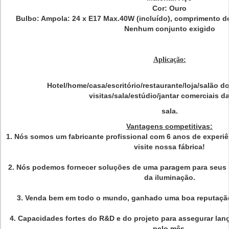
Cor: Ouro
Bulbo: Ampola: 24 x E17 Max.40W (incluído), comprimento de
Nenhum conjunto exigido
Aplicação:
Hotel/home/casa/escritório/restaurante/loja/salão d
visitas/sala/estúdio/jantar comerciais d
sala.
Vantagens competitivas:
1. Nós somos um fabricante profissional com 6 anos de experi
visite nossa fábrica!
2. Nós podemos fornecer soluções de uma paragem para seus 
da iluminação.
3. Venda bem em todo o mundo, ganhado uma boa reputação
4. Capacidades fortes do R&D e do projeto para assegurar la
pelo mês.