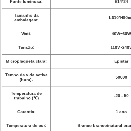
Fonte luminosa:
E14*24
Tamanho da
L610*H90
embalagem:
Watt:
40W~60W
Tensão:
110V~240
Microplaqueta clara:
Epistar
Tempo da vida activa
50000
(hora):
Temperatura de
-20 - 50
trabalho (℃)
Garantia:
1 ano
Temperatura de cor:
Branco branco/natural bra