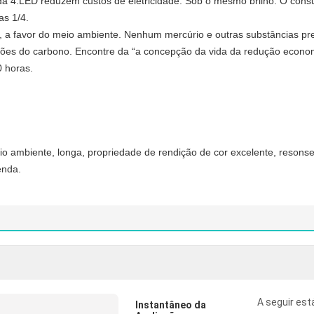
uda 4.LED reduzem custos de eletricidade: Sob o mesmo brilho. O co
as 1/4.
l, a favor do meio ambiente. Nenhum mercúrio e outras substâncias pre
sões do carbono. Encontre da “a concepção da vida da redução econom
0 horas
.
o ambiente, longa, propriedade de rendição de cor excelente, resonse 
enda.
A seguir est
Instantâneo da