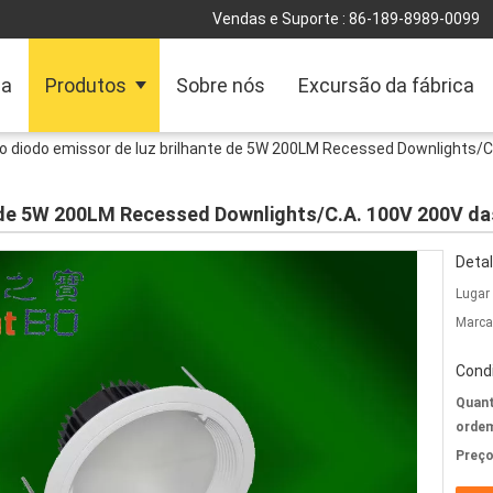
Vendas e Suporte :
86-189-8989-0099
sa
Produtos
Sobre nós
Excursão da fábrica
o diodo emissor de luz brilhante de 5W 200LM Recessed Downlights/
e de 5W 200LM Recessed Downlights/C.A. 100V 200V da
Detal
Lugar
Marca
Cond
Quant
ordem
Preço