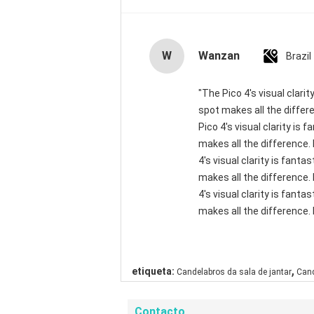
W
Wanzan
Brazil
"The Pico 4's visual clari
spot makes all the differ
Pico 4's visual clarity is
makes all the difference.
4's visual clarity is fant
makes all the difference.
4's visual clarity is fant
makes all the difference. 
,
etiqueta:
Candelabros da sala de jantar
Cand
Contacto