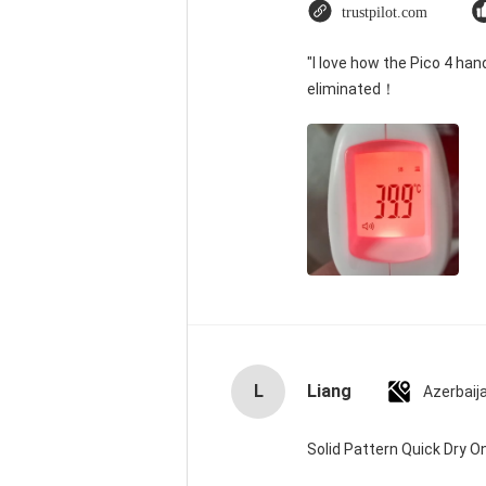
trustpilot.com
"I love how the Pico 4 han
eliminated！
L
Liang
Azerbaij
Solid Pattern Quick Dry