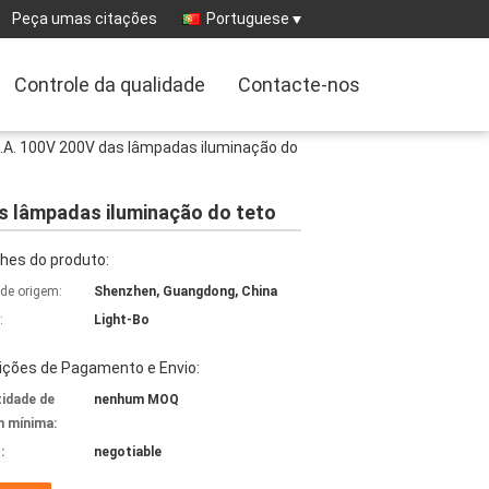
Peça umas citações
Portuguese
Controle da qualidade
Contacte-nos
C.A. 100V 200V das lâmpadas iluminação do
s lâmpadas iluminação do teto
hes do produto:
 de origem:
Shenzhen, Guangdong, China
:
Light-Bo
ições de Pagamento e Envio:
idade de
nenhum MOQ
 mínima:
:
negotiable