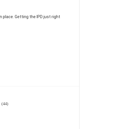
 place. Getting the IPD just right
l (44)