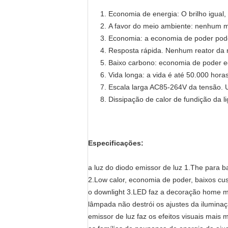
Economia de energia: O brilho igual
A favor do meio ambiente: nenhum me
Economia: a economia de poder pode 
Resposta rápida. Nenhum reator da n
Baixo carbono: economia de poder eq
Vida longa: a vida é até 50.000 horas
Escala larga AC85-264V da tensão. U
Dissipação de calor de fundição da li
Especificações:
a luz do diodo emissor de luz 1.The para b
2.Low calor, economia de poder, baixos c
o downlight 3.LED faz a decoração home mai
lâmpada não destrói os ajustes da iluminaç
emissor de luz faz os efeitos visuais mais 