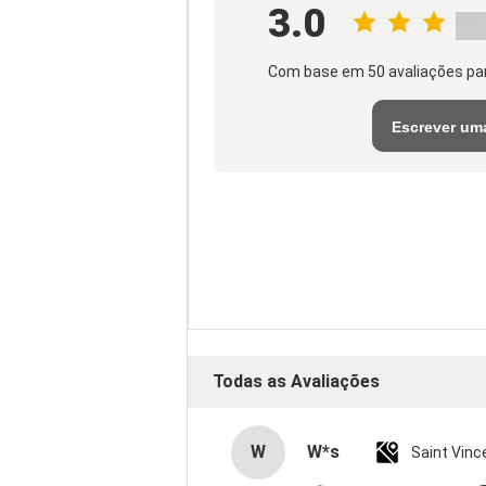
3.0
Com base em 50 avaliações pa
Escrever um
avaliação
Todas as Avaliações
W
W*s