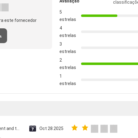
Avaliação
classificaçõ
5
estrelas
ra este fornecedor
4
estrelas
a
3
estrelas
2
estrelas
1
estrelas
Saint Vincent and the Grenadines
Oct 28.2025