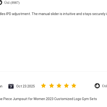
Útil (8987)
dles IPD adjustment. The manual slider is intuitive and stays securely in
an
Oct 23.2025
Úti
 One Piece Jumpsuit for Women 2023 Customized Logo Gym Sets