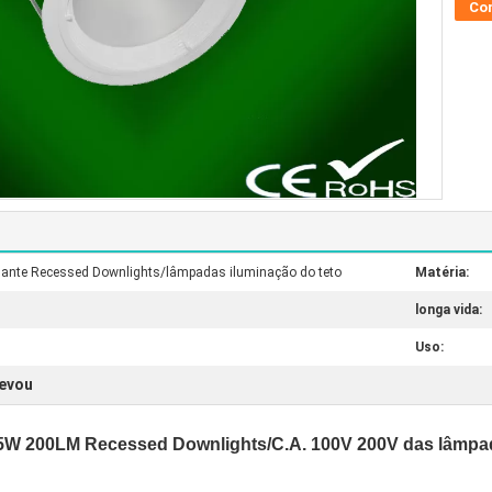
Co
lhante Recessed Downlights/lâmpadas iluminação do teto
Matéria:
longa vida:
Uso:
levou
e 5W 200LM Recessed Downlights/C.A. 100V 200V das lâmpa