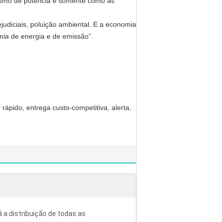
nsumo de potência é somente como as
judiciais, poluição ambiental. E a economia
ia de energia e de emissão”.
rápido, entrega custo-competitiva, alerta,
á a distribuição de todas as