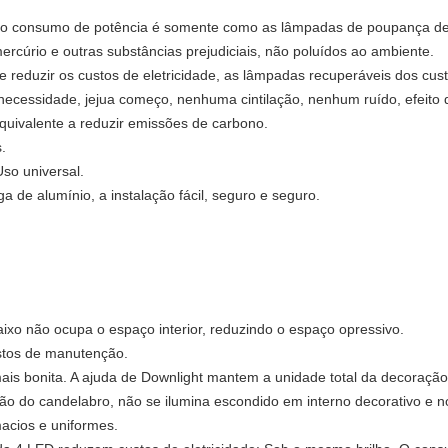
, o consumo de potência é somente como as lâmpadas de poupança de e
rcúrio e outras substâncias prejudiciais, não poluídos ao ambiente.
reduzir os custos de eletricidade, as lâmpadas recuperáveis dos cu
ecessidade, jejua começo, nenhuma cintilação, nenhum ruído, efeito d
uivalente a reduzir emissões de carbono.
.
so universal.
ga de alumínio, a instalação fácil, seguro e seguro.
aixo não ocupa o espaço interior, reduzindo o espaço opressivo.
ustos de manutenção.
s bonita. A ajuda de Downlight mantem a unidade total da decoração in
ão do candelabro, não se ilumina escondido em interno decorativo e no 
macios e uniformes.